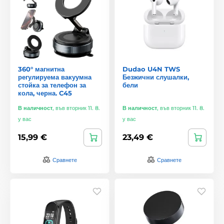
360° магнитна
Dudao U4N TWS
регулируема вакуумна
Безжични слушалки,
стойка за телефон за
бели
кола, черна. C45
В наличност
,
във вторник 11. 8.
В наличност
,
във вторник 11. 8.
у вас
у вас
15,99 €
23,49 €
Сравнете
Сравнете