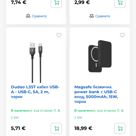
7,74 €
2,99 €
Сравнете
Сравнете
Dudao L3ST кабел USB-
Magsafe безжична
A - USB-C, 5A, 2 m,
power bank с USB-C
черен
вход, 5000mAh, 15W,
черна
В наличност
,
във вторник 11. 8.
В наличност
,
във вторник 11. 8.
у вас
у вас
5,71 €
18,99 €