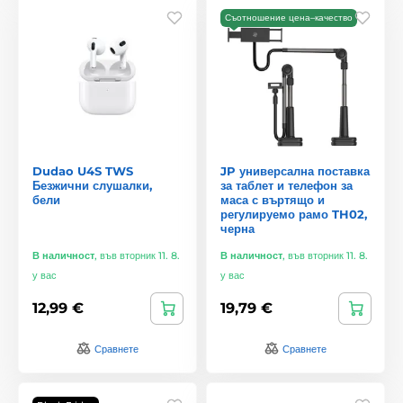
Съотношение цена–качество
Dudao U4S TWS
JP универсална поставка
Безжични слушалки,
за таблет и телефон за
бели
маса с въртящо и
регулируемо рамо TH02,
черна
В наличност
,
във вторник 11. 8.
В наличност
,
във вторник 11. 8.
у вас
у вас
12,99 €
19,79 €
Сравнете
Сравнете