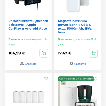
5" мотоциклетен дисплей
Magsafe безжична
с безжичен Apple
power bank с USB-C
CarPlay и Android Auto
вход, 5000mAh, 15W,
бяла
В наличност
,
във вторник 11. 8.
В наличност
,
във вторник 11. 8.
у вас
у вас
104,99 €
17,47 €
Сравнете
Сравнете
Съотношение цена–качество