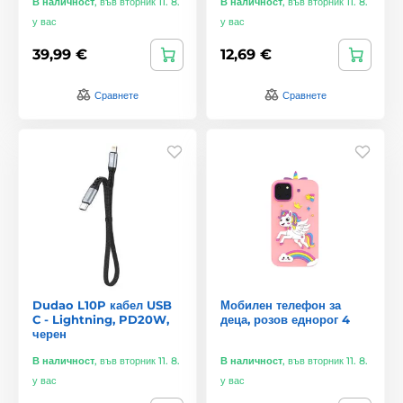
В наличност
,
във вторник 11. 8.
В наличност
,
във вторник 11. 8.
у вас
у вас
39,99 €
12,69 €
Сравнете
Сравнете
Dudao L10P кабел USB
Мобилен телефон за
C - Lightning, PD20W,
деца, розов еднорог 4
черен
В наличност
,
във вторник 11. 8.
В наличност
,
във вторник 11. 8.
у вас
у вас