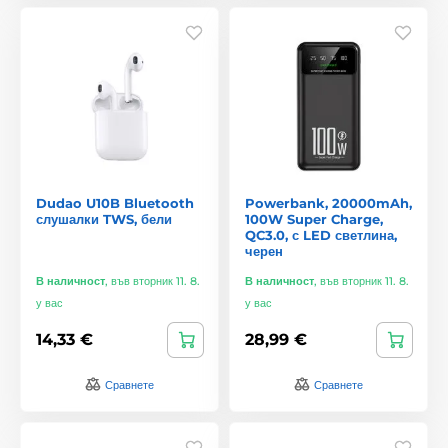
Dudao U10B Bluetooth
Powerbank, 20000mAh,
слушалки TWS, бели
100W Super Charge,
QC3.0, с LED светлина,
черен
В наличност
,
във вторник 11. 8.
В наличност
,
във вторник 11. 8.
у вас
у вас
14,33 €
28,99 €
Сравнете
Сравнете