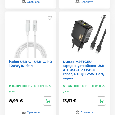
Сравнете
Сравнете
Кабел USB-C - USB-C, PD
Dudao A26TCEU
100W, 1м, бял
зарядно устройство USB-
A + USB-C с USB-C
кабел, PD QC 25W GaN,
черно
В наличност
,
във вторник 11. 8.
В наличност
,
във вторник 11. 8.
у вас
у вас
8,99 €
13,51 €
Сравнете
Сравнете