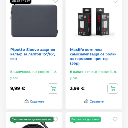
Black Friday
Pipetto Sleeve защитен
Maxlife комплект
калъф за лаптоп 15"/16",
самозалепващи се ролки
син
за термален принтер
(5бр)
В наличност
,
във вторник 11. 8.
В наличност
,
във вторник 11. 8.
у вас
у вас
9,99 €
3,99 €
Сравнете
Сравнете
Съотношение цена–качество
Безплатна доставка