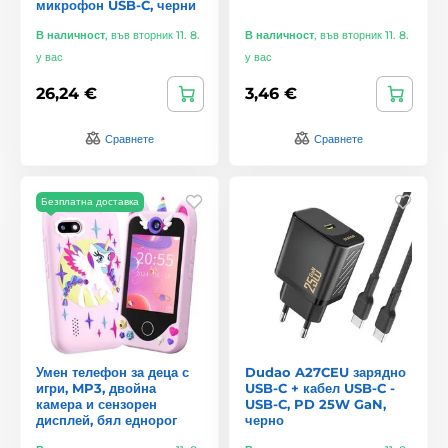
микрофон USB-C, черни
В наличност
,
във вторник 11. 8.
В наличност
,
във вторник 11. 8.
у вас
у вас
26,24 €
3,46 €
Сравнете
Сравнете
Безплатна доставка
Умен телефон за деца с
Dudao A27CEU зарядно
игри, MP3, двойна
USB-C + кабел USB-C -
камера и сензорен
USB-C, PD 25W GaN,
дисплей, бял еднорог
черно