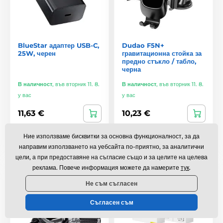
BlueStar адаптер USB-C,
Dudao F5N+
25W, черен
гравитационна стойка за
предно стъкло / табло,
черна
В наличност
,
във вторник 11. 8.
В наличност
,
във вторник 11. 8.
у вас
у вас
11,63 €
10,23 €
Сравнете
Сравнете
Ние използваме бисквитки за основна функционалност, за да
направим използването на уебсайта по-приятно, за аналитични
цели, а при предоставяне на съгласие също и за целите на целева
Съотношение цена–качество
реклама. Повече информация можете да намерите
тук
.
Black Friday
Не съм съгласен
Съгласен съм