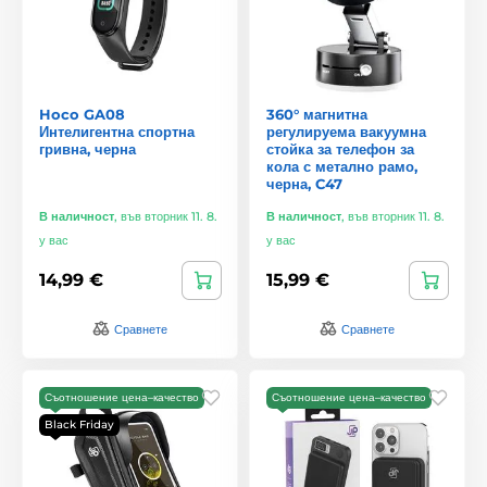
Hoco GA08
360° магнитна
Интелигентна спортна
регулируема вакуумна
гривна, черна
стойка за телефон за
кола с метално рамо,
черна, C47
В наличност
,
във вторник 11. 8.
В наличност
,
във вторник 11. 8.
у вас
у вас
14,99 €
15,99 €
Сравнете
Сравнете
Съотношение цена–качество
Съотношение цена–качество
Black Friday