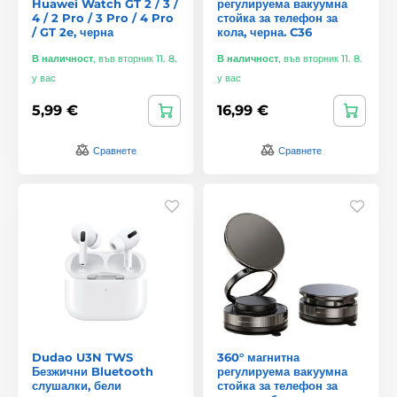
Huawei Watch GT 2 / 3 /
регулируема вакуумна
4 / 2 Pro / 3 Pro / 4 Pro
стойка за телефон за
/ GT 2e, черна
кола, черна. C36
В наличност
,
във вторник 11. 8.
В наличност
,
във вторник 11. 8.
у вас
у вас
5,99 €
16,99 €
Сравнете
Сравнете
Dudao U3N TWS
360° магнитна
Безжични Bluetooth
регулируема вакуумна
слушалки, бели
стойка за телефон за