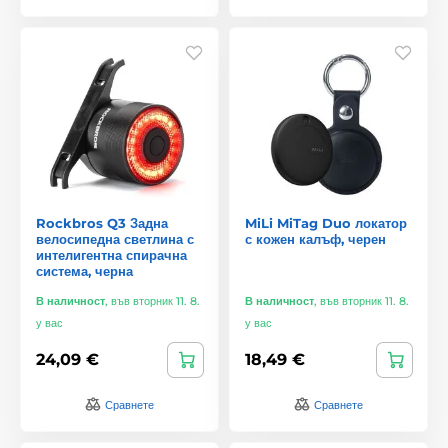
Rockbros Q3 Задна
MiLi MiTag Duo локатор
велосипедна светлина с
с кожен калъф, черен
интелигентна спирачна
система, черна
В наличност
,
във вторник 11. 8.
В наличност
,
във вторник 11. 8.
у вас
у вас
24,09 €
18,49 €
Сравнете
Сравнете