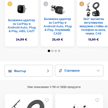
Безжичен адаптер
360° магнитна
Безжичен адаптер
за CarPlay и
регулируема
за CarPlay и
Android Auto, Plug
вакуумна стойка за
Android Auto, Plug
& Play, Алуминий,
телефон за кола,
& Play, ABS, CA27
CA29
черна. C45
24,99 €
25,49 €
15,99 €
Сортиране
Филтър
Ние показваме 1-70 от 1532 продукти