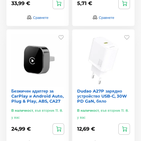
33,99 €
5,71 €
Сравнете
Сравнете
Безжичен адаптер за
Dudao A27P зарядно
CarPlay и Android Auto,
устройство USB-C, 30W
Plug & Play, ABS, CA27
PD GaN, бяло
В наличност
,
във вторник 11. 8.
В наличност
,
във вторник 11. 8.
у вас
у вас
24,99 €
12,69 €