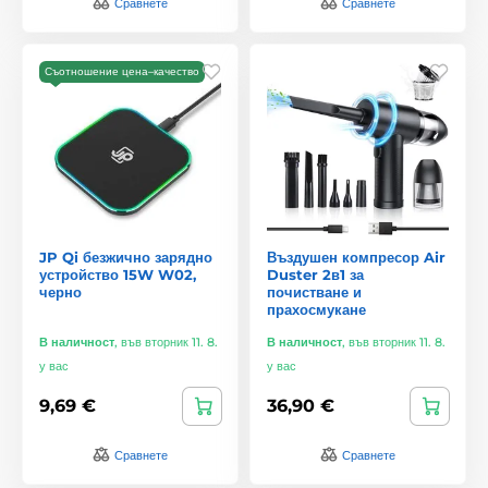
Сравнете
Сравнете
Съотношение цена–качество
JP Qi безжично зарядно
Въздушен компресор Air
устройство 15W W02,
Duster 2в1 за
черно
почистване и
прахосмукане
В наличност
,
във вторник 11. 8.
В наличност
,
във вторник 11. 8.
у вас
у вас
9,69 €
36,90 €
Сравнете
Сравнете