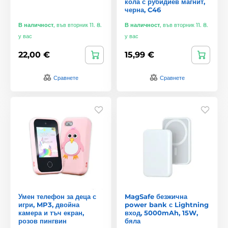
кола с рубидиев магнит,
черна, C46
В наличност
,
във вторник 11. 8.
В наличност
,
във вторник 11. 8.
у вас
у вас
22,00 €
15,99 €
Сравнете
Сравнете
Умен телефон за деца с
MagSafe безжична
игри, MP3, двойна
power bank с Lightning
камера и тъч екран,
вход, 5000mAh, 15W,
розов пингвин
бяла