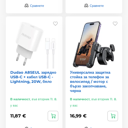
Сравнете
Сравнете
Dudao A8SEUL зарядно
Универсална защитна
USB-C + кабел USB-C -
стойка за телефон за
Lightning, 20W, бяло
велосипед / мотор с
бързо закопчаване,
черна
В наличност
,
във вторник 11. 8.
В наличност
,
във вторник 11. 8.
у вас
у вас
11,87 €
16,99 €