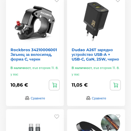
Rockbros 34210006001
Dudao A26T зарядно
Звънец за велосипед,
устройство USB-A +
форма C, черен
USB-C, GaN, 25W, черно
В наличност
,
във вторник 11. 8.
В наличност
,
във вторник 11. 8.
у вас
у вас
10,86 €
11,05 €
Сравнете
Сравнете