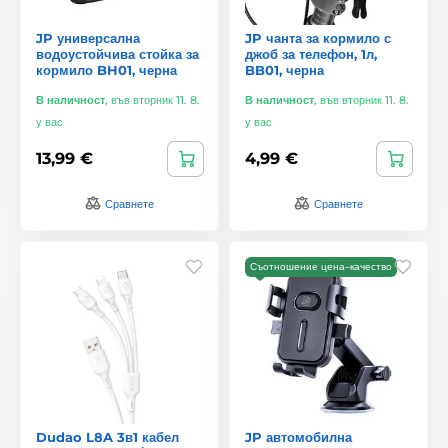
JP универсална
JP чанта за кормило с
водоустойчива стойка за
джоб за телефон, 1л,
кормило BH01, черна
BB01, черна
В наличност
,
във вторник 11. 8.
В наличност
,
във вторник 11. 8.
у вас
у вас
13,99 €
4,99 €
Сравнете
Сравнете
Съотношение цена–качество
Dudao L8A 3в1 кабел
JP автомобилна