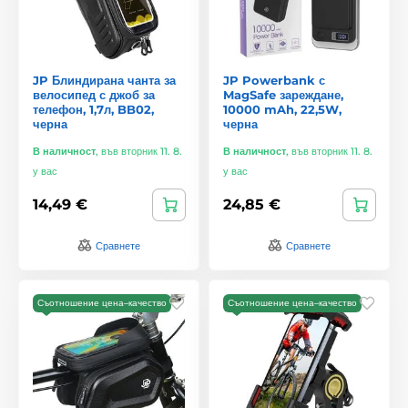
JP Блиндирана чанта за
JP Powerbank с
велосипед с джоб за
MagSafe зареждане,
телефон, 1,7л, BB02,
10000 mAh, 22,5W,
черна
черна
В наличност
,
във вторник 11. 8.
В наличност
,
във вторник 11. 8.
у вас
у вас
14,49 €
24,85 €
Сравнете
Сравнете
Съотношение цена–качество
Съотношение цена–качество