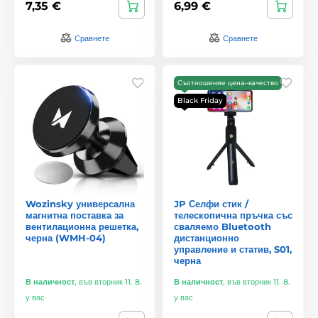
7,35 €
6,99 €
Сравнете
Сравнете
Съотношение цена–качество
Black Friday
Wozinsky универсална
JP Селфи стик /
магнитна поставка за
телескопична пръчка със
вентилационна решетка,
сваляемо Bluetooth
черна (WMH-04)
дистанционно
управление и статив, S01,
черна
В наличност
,
във вторник 11. 8.
В наличност
,
във вторник 11. 8.
у вас
у вас