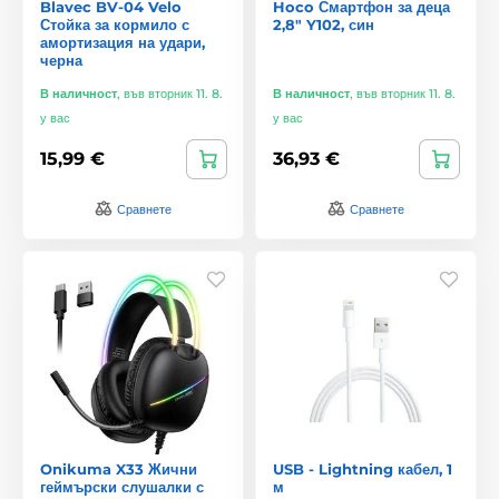
Blavec BV-04 Velo
Hoco Смартфон за деца
Стойка за кормило с
2,8" Y102, син
амортизация на удари,
черна
В наличност
,
във вторник 11. 8.
В наличност
,
във вторник 11. 8.
у вас
у вас
15,99 €
36,93 €
Сравнете
Сравнете
Onikuma X33 Жични
USB - Lightning кабел, 1
геймърски слушалки с
м