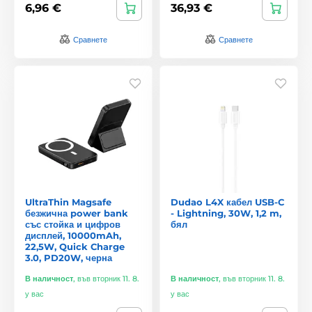
6,96 €
36,93 €
Сравнете
Сравнете
UltraThin Magsafe
Dudao L4X кабел USB-C
безжична power bank
- Lightning, 30W, 1,2 m,
със стойка и цифров
бял
дисплей, 10000mAh,
22,5W, Quick Charge
3.0, PD20W, черна
В наличност
,
във вторник 11. 8.
В наличност
,
във вторник 11. 8.
у вас
у вас