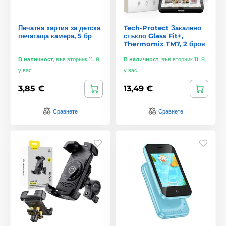
Печатна хартия за детска
Tech-Protect Закалено
печатаща камера, 5 бр
стъкло Glass Fit+,
Thermomix TM7, 2 броя
В наличност
,
във вторник 11. 8.
В наличност
,
във вторник 11. 8.
у вас
у вас
3,85 €
13,49 €
Сравнете
Сравнете