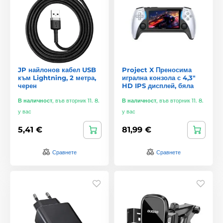
JP найлонов кабел USB
Project X Преносима
към Lightning, 2 метра,
игрална конзола с 4,3"
черен
HD IPS дисплей, бяла
В наличност
,
във вторник 11. 8.
В наличност
,
във вторник 11. 8.
у вас
у вас
5,41 €
81,99 €
Сравнете
Сравнете