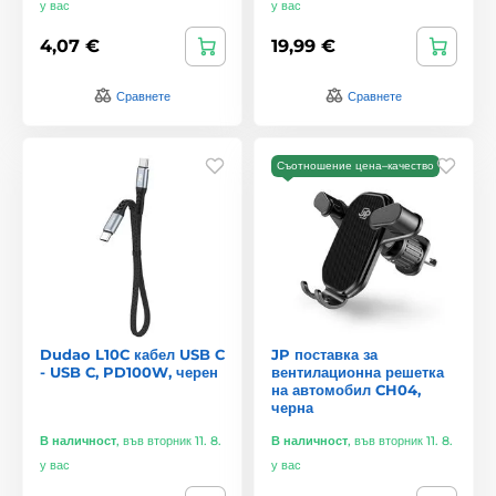
у вас
у вас
4,07 €
19,99 €
Сравнете
Сравнете
Съотношение цена–качество
Dudao L10C кабел USB C
JP поставка за
- USB C, PD100W, черен
вентилационна решетка
на автомобил CH04,
черна
В наличност
,
във вторник 11. 8.
В наличност
,
във вторник 11. 8.
у вас
у вас