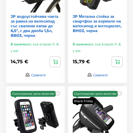
JP водоустойчива чанта
JP Метална стойка за
за рамка на велосипед
смартфон за кормило на
със сваляем капак до
велосипед и мотоциклет,
6,5", с два джоба 1,5л,
BH03, черна
BB03, черна
В наличност
,
във вторник 11. 8.
В наличност
,
във вторник 11. 8.
у вас
у вас
14,75 €
15,79 €
Сравнете
Сравнете
Съотношение цена–качество
Съотношение цена–качество
Black Friday