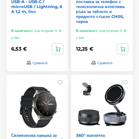
USB-A - USB-C /
поставка за телефон с
microUSB / Lightning, 6
телескопична изтеглива
A 1,2 m, бял
ръка за таблото и
предното стъкло CH05,
черна
В наличност
,
във вторник 11. 8.
В наличност
,
във вторник 11. 8.
у вас
у вас
6,53 €
12,25 €
Сравнете
Сравнете
Силиконова каишка за
360° магнитна