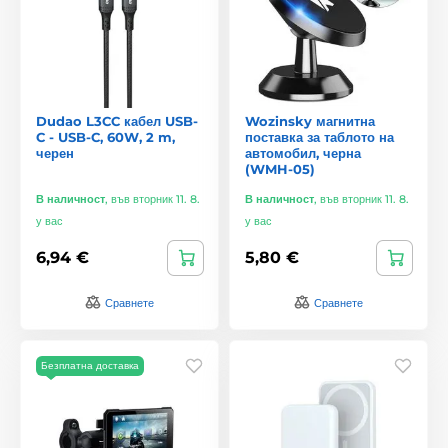
Dudao L3CC кабел USB-
Wozinsky магнитна
C - USB-C, 60W, 2 m,
поставка за таблото на
черен
автомобил, черна
(WMH-05)
В наличност
,
във вторник 11. 8.
В наличност
,
във вторник 11. 8.
у вас
у вас
6,94 €
5,80 €
Сравнете
Сравнете
Безплатна доставка