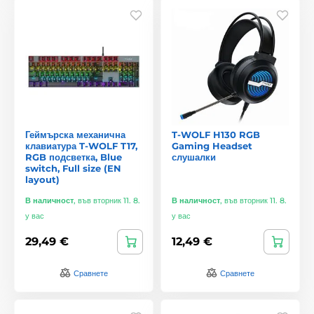
Геймърска механична
T-WOLF H130 RGB
клавиатура T-WOLF T17,
Gaming Headset
RGB подсветка, Blue
слушалки
switch, Full size (EN
layout)
В наличност
,
във вторник 11. 8.
В наличност
,
във вторник 11. 8.
у вас
у вас
29,49 €
12,49 €
Сравнете
Сравнете