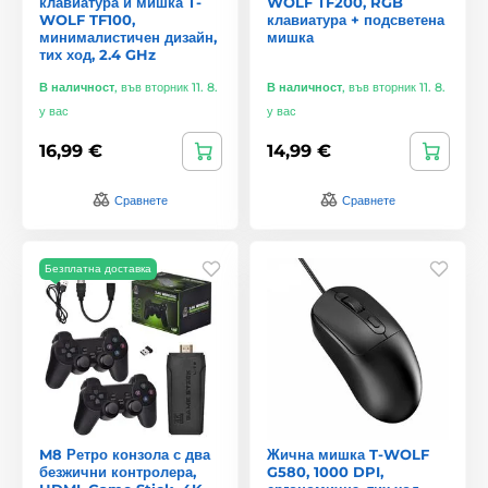
клавиатура и мишка T-
WOLF TF200, RGB
WOLF TF100,
клавиатура + подсветена
минималистичен дизайн,
мишка
тих ход, 2.4 GHz
В наличност
,
във вторник 11. 8.
В наличност
,
във вторник 11. 8.
у вас
у вас
16,99 €
14,99 €
Сравнете
Сравнете
Безплатна доставка
M8 Ретро конзола с два
Жична мишка T-WOLF
безжични контролера,
G580, 1000 DPI,