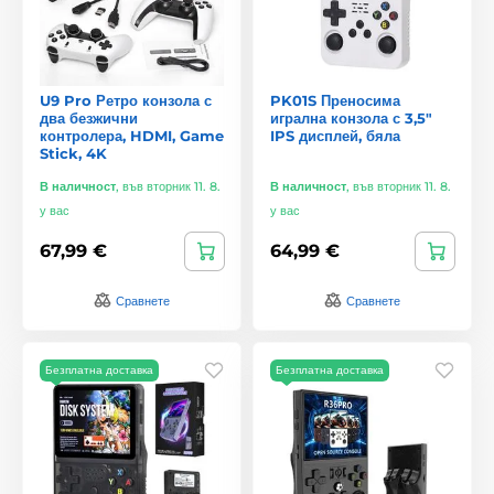
U9 Pro Ретро конзола с
PK01S Преносима
два безжични
игрална конзола с 3,5"
контролера, HDMI, Game
IPS дисплей, бяла
Stick, 4K
В наличност
,
във вторник 11. 8.
В наличност
,
във вторник 11. 8.
у вас
у вас
67,99 €
64,99 €
Сравнете
Сравнете
Безплатна доставка
Безплатна доставка