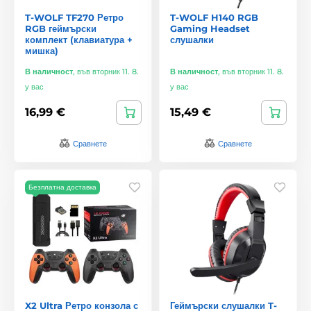
T-WOLF TF270 Ретро
T-WOLF H140 RGB
RGB геймърски
Gaming Headset
комплект (клавиатура +
слушалки
мишка)
В наличност
,
във вторник 11. 8.
В наличност
,
във вторник 11. 8.
у вас
у вас
16,99 €
15,49 €
Сравнете
Сравнете
Безплатна доставка
X2 Ultra Ретро конзола с
Геймърски слушалки T-