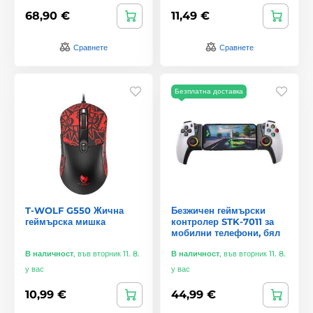
68,90 €
11,49 €
Сравнете
Сравнете
Безплатна доставка
T-WOLF G550 Жична
Безжичен геймърски
геймърска мишка
контролер STK-7011 за
мобилни телефони, бял
В наличност
,
във вторник 11. 8.
В наличност
,
във вторник 11. 8.
у вас
у вас
10,99 €
44,99 €