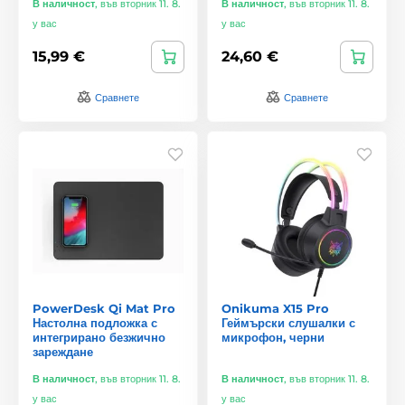
В наличност
,
във вторник 11. 8.
В наличност
,
във вторник 11. 8.
у вас
у вас
15,99 €
24,60 €
Сравнете
Сравнете
PowerDesk Qi Mat Pro
Onikuma X15 Pro
Настолна подложка с
Геймърски слушалки с
интегрирано безжично
микрофон, черни
зареждане
В наличност
,
във вторник 11. 8.
В наличност
,
във вторник 11. 8.
у вас
у вас