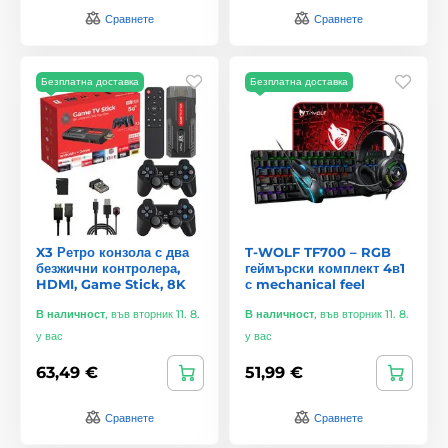
Сравнете
Сравнете
Безплатна доставка
Безплатна доставка
X3 Ретро конзола с два
T-WOLF TF700 – RGB
безжични контролера,
геймърски комплект 4в1
HDMI, Game Stick, 8K
с mechanical feel
В наличност
,
във вторник 11. 8.
В наличност
,
във вторник 11. 8.
у вас
у вас
63,49 €
51,99 €
Сравнете
Сравнете