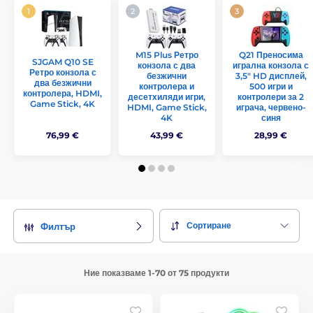
M15 Plus Ретро
Q21 Преносима
SJGAM Q10 SE
конзола с два
игрална конзола с
Ретро конзола с
безжични
3,5" HD дисплей,
два безжични
контролера и
500 игри и
контролера, HDMI,
десетхиляди игри,
контролери за 2
Game Stick, 4K
HDMI, Game Stick,
играча, червено-
4K
синя
76,99 €
43,99 €
28,99 €
Сортиране
Филтър
Ние показваме 1-70 от 75 продукти