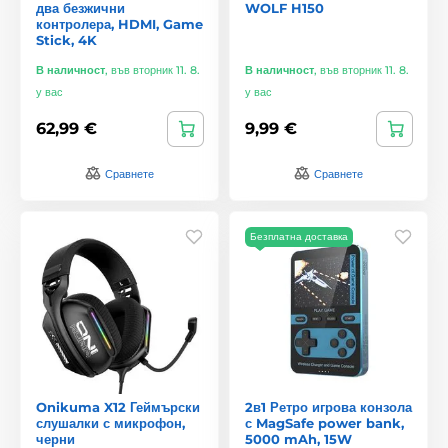
два безжични
WOLF H150
контролера, HDMI, Game
Stick, 4K
В наличност
,
във вторник 11. 8.
В наличност
,
във вторник 11. 8.
у вас
у вас
62,99 €
9,99 €
Сравнете
Сравнете
Безплатна доставка
Onikuma X12 Геймърски
2в1 Ретро игрова конзола
слушалки с микрофон,
с MagSafe power bank,
черни
5000 mAh, 15W