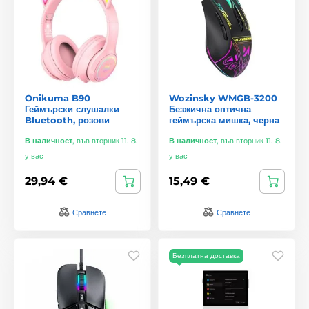
Onikuma B90
Wozinsky WMGB-3200
Геймърски слушалки
Безжична оптична
Bluetooth, розови
геймърска мишка, черна
В наличност
,
във вторник 11. 8.
В наличност
,
във вторник 11. 8.
у вас
у вас
29,94 €
15,49 €
Сравнете
Сравнете
Безплатна доставка