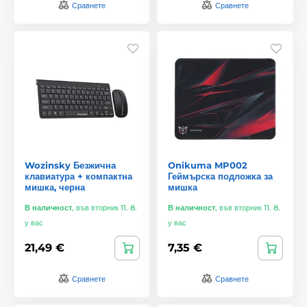
Сравнете
Сравнете
Wozinsky Безжична
Onikuma MP002
клавиатура + компактна
Геймърска подложка за
мишка, черна
мишка
В наличност
,
във вторник 11. 8.
В наличност
,
във вторник 11. 8.
у вас
у вас
21,49 €
7,35 €
Сравнете
Сравнете