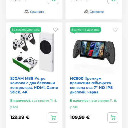
Сравнете
Сравнете
Безплатна доставка
Безплатна доставка
SJGAM M88 Ретро
HC800 Премиум
конзола с два безжични
преносима геймърска
контролера, HDMI, Game
конзола със 7" HD IPS
Stick, 4K
дисплей, черна
В наличност
,
във вторник 11. 8.
В наличност
,
във вторник 11. 8.
у вас
у вас
129,99 €
109,99 €