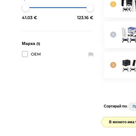
41.03 €
123.16 €
Марка
(1)
OEM
(9)
Сортирай по:
П
В менюто има 