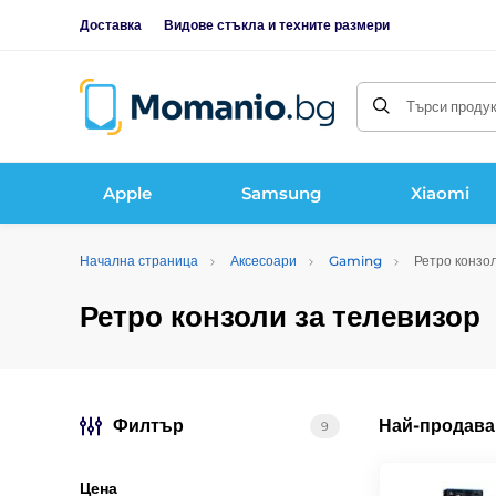
Доставка
Видове стъкла и техните размери
Търси продукт
Apple
Samsung
Xiaomi
Начална страница
Аксесоари
Gaming
Ретро конзол
Ретро конзоли за телевизор
Филтър
Най-продава
9
Цена