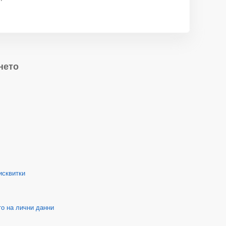
нето
исквитки
о на лични данни