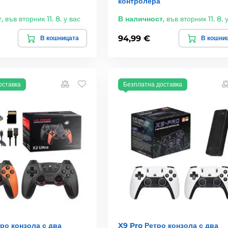
контролера
т
,
във вторник 11. 8. у вас
В наличност
,
във вторник 11. 8. 
94,99 €
В кошницата
В кошни
оставка
Безплатна доставка
тро конзола с два
X9 Pro Ретро конзола с два