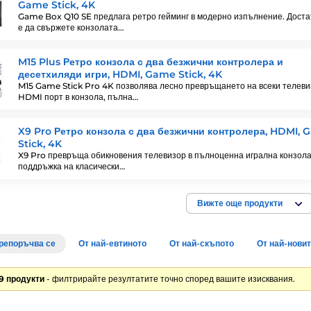
Game Stick, 4K
Game Box Q10 SE предлага ретро гейминг в модерно изпълнение. Дост
е да свържете конзолата…
M15 Plus Ретро конзола с два безжични контролера и
десетхиляди игри, HDMI, Game Stick, 4K
M15 Game Stick Pro 4K позволява лесно превръщането на всеки телеви
HDMI порт в конзола, пълна…
X9 Pro Ретро конзола с два безжични контролера, HDMI,
Stick, 4K
X9 Pro превръща обикновения телевизор в пълноценна игрална конзола
поддръжка на класически…
Вижте още продукти
репоръчва се
От най-евтиното
От най-скъпото
От най-нови
9 продукти
- филтрирайте резултатите точно според вашите изисквания.