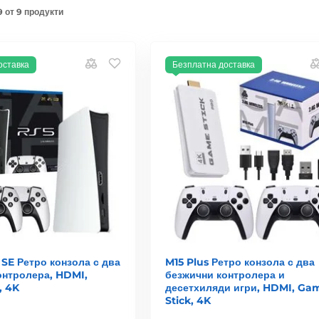
9 от 9 продукти
оставка
Безплатна доставка
SE Ретро конзола с два
M15 Plus Ретро конзола с два
онтролера, HDMI,
безжични контролера и
, 4K
десетхиляди игри, HDMI, Ga
Stick, 4K