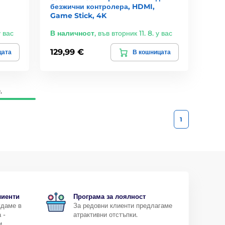
безжични контролера, HDMI,
Game Stick, 4K
у вас
В наличност
,
във вторник 11. 8. у вас
129,99 €
цата
В кошницата
.
1
лиенти
Програма за лоялност
ждаме в
За редовни клиенти предлагаме
 -
атрактивни отстъпки.
и