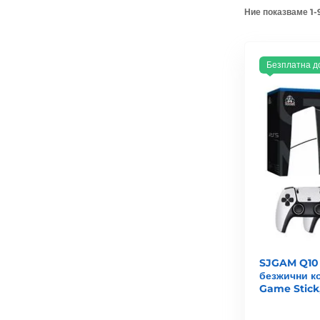
Ние показваме 1-
Безплатна д
SJGAM Q10 
безжични к
Game Stick