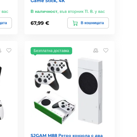
Game Stick, 4K
у вас
В наличност
,
във вторник 11. 8. у вас
67,99 €
цата
В кошницата
Безплатна доставка
SJGAM M88 Ретро конзола с два