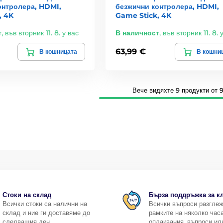
онтролера, HDMI,
безжични контролера, HDMI,
, 4K
Game Stick, 4K
т
,
във вторник 11. 8. у вас
В наличност
,
във вторник 11. 8. 
63,99 €
В кошницата
В кошни
Вече видяхте 9 продукти от 9
Стоки на склад
Бърза поддръжка за к
Всички стоки са налични на
Всички въпроси разгле
склад и ние ги доставяме до
рамките на няколко часа
следващия ден.
оплаквания, въпроси ил