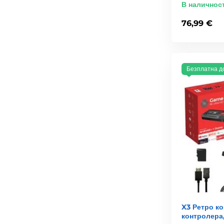
В наличнос
76,99 €
Безплатна д
X3 Ретро ко
контролера