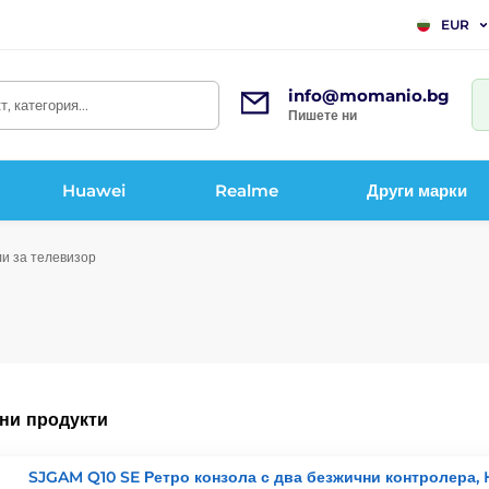
EUR
info@momanio.bg
, категория...
Пишете ни
Huawei
Realme
Други марки
и за телевизор
ни продукти
SJGAM Q10 SE Ретро конзола с два безжични контролера, 