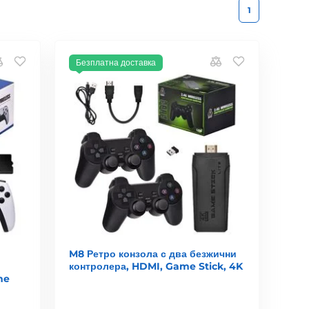
1
Безплатна доставка
M8 Ретро конзола с два безжични
контролера, HDMI, Game Stick, 4K
me