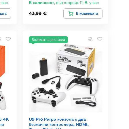
у вас
В наличност
,
във вторник 11. 8. у вас
43,99 €
цата
В кошницата
Безплатна доставка
с 4K
U9 Pro Ретро конзола с два
ни
безжични контролера, HDMI,