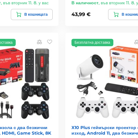
т
,
във вторник 11. 8. у вас
В наличност
,
във вторник 11. 8. 
43,99 €
В кошницата
В кошни
оставка
Безплатна доставка
нзола с два безжични
X10 Plus геймърски проектор 
, HDMI, Game Stick, 8K
изход, Android 11, два безжич