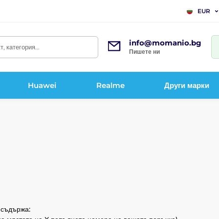
EUR
info@momanio.bg
, категория...
Пишете ни
Huawei
Realme
Други марки
о съдържа: