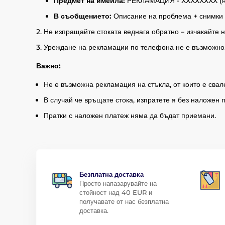
Предмет на имейла:
РЕКЛАМАЦИЯ - XXXXXXXX (на 
В съобщението:
Описание на проблема + снимки н
Не изпращайте стоката веднага обратно – изчакайте н
Уреждане на рекламации по телефона не е възможно
Важно:
Не е възможна рекламация на стъкла, от които е сва
В случай че връщате стока, изпратете я без наложен 
Пратки с наложен платеж няма да бъдат приемани.
Безплатна доставка
Просто напазарувайте на
стойност над 40 EUR и
получавате от нас безплатна
доставка.