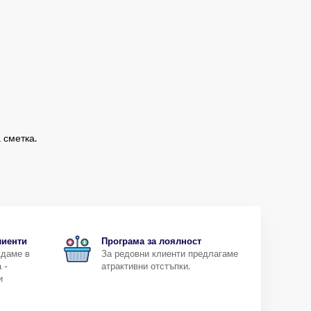
 сметка.
лиенти
Програма за лоялност
ждаме в
За редовни клиенти предлагаме
 -
атрактивни отстъпки.
и