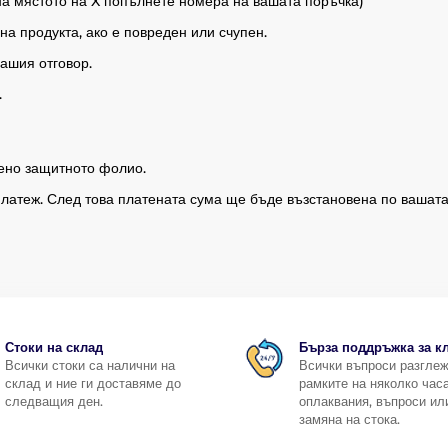
мястото на X попълнете номера на вашата поръчка)
а продукта, ако е повреден или счупен.
ашия отговор.
.
лено защитното фолио.
платеж. След това платената сума ще бъде възстановена по вашата
Стоки на склад
Бърза поддръжка за к
Всички стоки са налични на
Всички въпроси разгле
склад и ние ги доставяме до
рамките на няколко часа
следващия ден.
оплаквания, въпроси ил
замяна на стока.