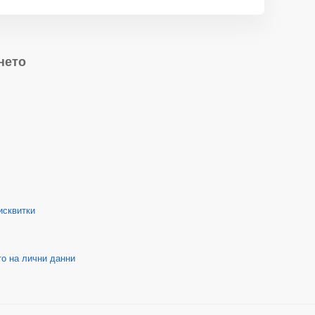
нето
исквитки
о на лични данни