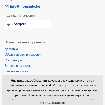
info@momanio.bg
Къде да ни намерите
български
Всичко за пазаруването
Доставка
Общи търговски условия
Рекламации
Връщане на стока
Замяна на стока
Политика за използване на
Ние използваме бисквитки за основна функционалност, за да
бисквитки
направим използването на уебсайта по-приятно, за аналитични
Информация за контакт
цели, а при предоставяне на съгласие също и за целите на целева
Информация за обработването
реклама. Повече информация можете да намерите
тук
.
на лични данни
Не съм съгласен