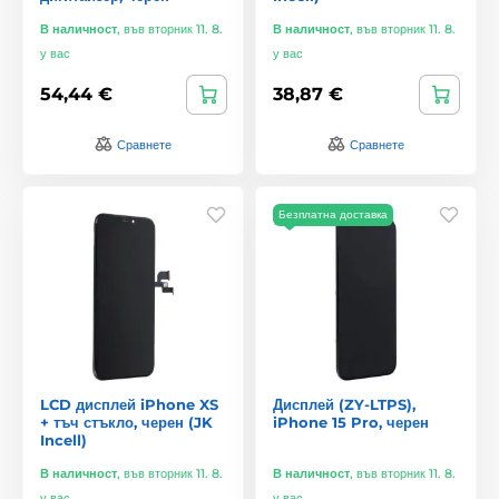
В наличност
,
във вторник 11. 8.
В наличност
,
във вторник 11. 8.
у вас
у вас
54,44 €
38,87 €
Сравнете
Сравнете
Безплатна доставка
LCD дисплей iPhone XS
Дисплей (ZY-LTPS),
+ тъч стъкло, черен (JK
iPhone 15 Pro, черен
Incell)
В наличност
,
във вторник 11. 8.
В наличност
,
във вторник 11. 8.
у вас
у вас