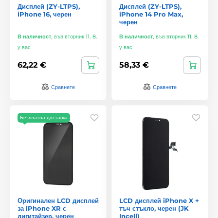
Дисплей (ZY-LTPS),
Дисплей (ZY-LTPS),
iPhone 16, черен
iPhone 14 Pro Max,
черен
В наличност
,
във вторник 11. 8.
В наличност
,
във вторник 11. 8.
у вас
у вас
62,22 €
58,33 €
Сравнете
Сравнете
Безплатна доставка
Оригинален LCD дисплей
LCD дисплей iPhone X +
за iPhone XR с
тъч стъкло, черен (JK
дигитайзер, черен
Incell)