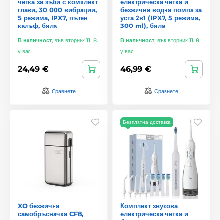
четка за зъби с комплект
електрическа четка и
глави, 30 000 вибрации,
безжична водна помпа за
5 режима, IPX7, пътен
уста 2в1 (IPX7, 5 режима,
калъф, бяла
300 ml), бяла
В наличност
,
във вторник 11. 8.
В наличност
,
във вторник 11. 8.
у вас
у вас
24,49 €
46,99 €
Сравнете
Сравнете
Безплатна доставка
XO безжична
Комплект звукова
самобръсначка CF8,
електрическа четка и