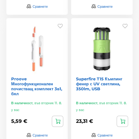
Сравнете
Сравнете
Proove
Superfire T15 Къмпинг
Многофункционален
фенер с UV светлина,
почистващ комплект 3в1,
350lm, USB
бял
В наличност
,
във вторник 11. 8.
В наличност
,
във вторник 11. 8.
у вас
у вас
5,59 €
23,31 €
Сравнете
Сравнете