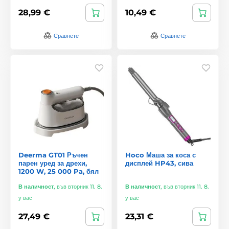
28,99 €
10,49 €
Сравнете
Сравнете
Deerma GT01 Ръчен
Hoco Маша за коса с
парен уред за дрехи,
дисплей HP43, сива
1200 W, 25 000 Pa, бял
В наличност
,
във вторник 11. 8.
В наличност
,
във вторник 11. 8.
у вас
у вас
27,49 €
23,31 €