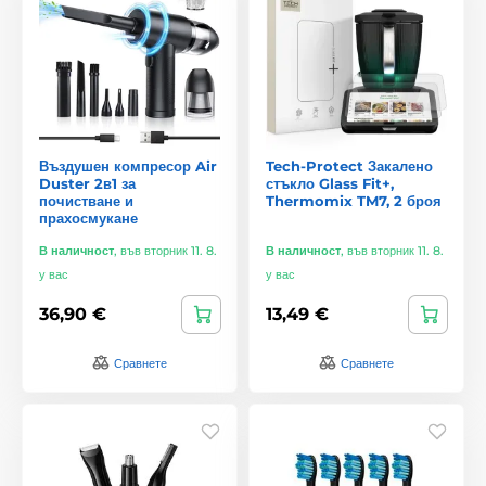
Въздушен компресор Air
Tech-Protect Закалено
Duster 2в1 за
стъкло Glass Fit+,
почистване и
Thermomix TM7, 2 броя
прахосмукане
В наличност
,
във вторник 11. 8.
В наличност
,
във вторник 11. 8.
у вас
у вас
36,90 €
13,49 €
Сравнете
Сравнете