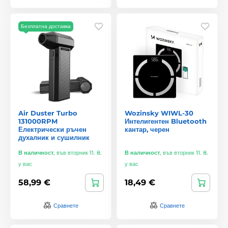
Безплатна доставка
Air Duster Turbo
Wozinsky WIWL-30
131000RPM
Интелигентен Bluetooth
Електрически ръчен
кантар, черен
духалник и сушилник
В наличност
,
във вторник 11. 8.
В наличност
,
във вторник 11. 8.
у вас
у вас
58,99 €
18,49 €
Сравнете
Сравнете