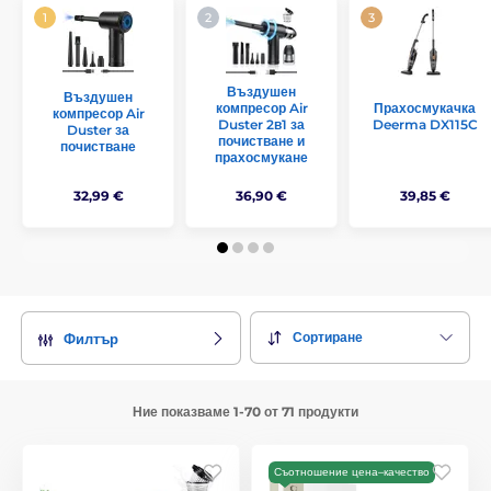
Въздушен
Въздушен
компресор Air
Прахосмукачка
компресор Air
Duster 2в1 за
Deerma DX115C
Duster за
почистване и
почистване
прахосмукане
32,99 €
36,90 €
39,85 €
Сортиране
Филтър
Ние показваме 1-70 от 71 продукти
Съотношение цена–качество