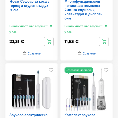
Hoco Сешоар за коса с
Многофункционален
горещ и студен въздух
почистващ комплект
HP13
20в1 за слушалки,
клавиатури и дисплеи,
бял
В наличност
,
във вторник 11. 8.
В наличност
,
във вторник 11. 8.
у вас
у вас
23,31 €
11,63 €
Сравнете
Сравнете
Безплатна доставка
Звукова електрическа
Комплект звукова