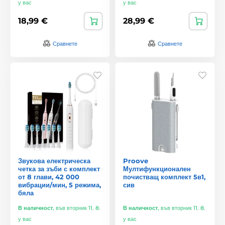
у вас
у вас
18,99 €
28,99 €
Сравнете
Сравнете
Звукова електрическа
Proove
четка за зъби с комплект
Мултифункционален
от 8 глави, 42 000
почистващ комплект 5в1,
вибрации/мин, 5 режима,
сив
бяла
В наличност
,
във вторник 11. 8.
В наличност
,
във вторник 11. 8.
у вас
у вас