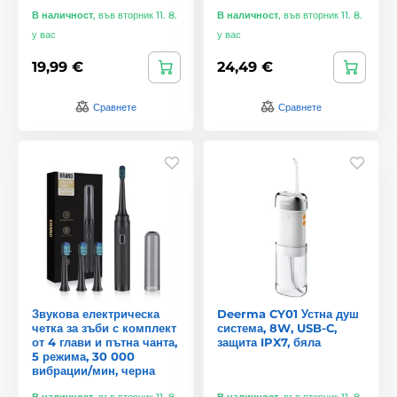
В наличност
,
във вторник 11. 8.
В наличност
,
във вторник 11. 8.
у вас
у вас
19,99 €
24,49 €
Сравнете
Сравнете
Звукова електрическа
Deerma CY01 Устна душ
четка за зъби с комплект
система, 8W, USB-C,
от 4 глави и пътна чанта,
защита IPX7, бяла
5 режима, 30 000
вибрации/мин, черна
В наличност
,
във вторник 11. 8.
В наличност
,
във вторник 11. 8.