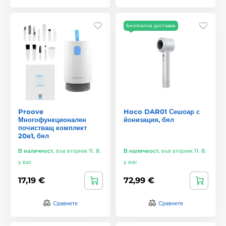
Безплатна доставка
Proove
Hoco DAR01 Сешоар с
Многофункционален
йонизация, бял
почистващ комплект
20в1, бял
В наличност
,
във вторник 11. 8.
В наличност
,
във вторник 11. 8.
у вас
у вас
17,19 €
72,99 €
Сравнете
Сравнете