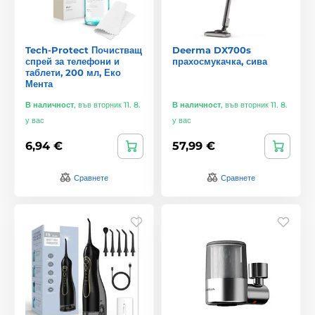
Tech-Protect Почистващ
Deerma DX700s
спрей за телефони и
прахосмукачка, сива
таблети, 200 мл, Еко
Мента
В наличност
,
във вторник 11. 8.
В наличност
,
във вторник 11. 8.
у вас
у вас
6,94 €
57,99 €
Сравнете
Сравнете