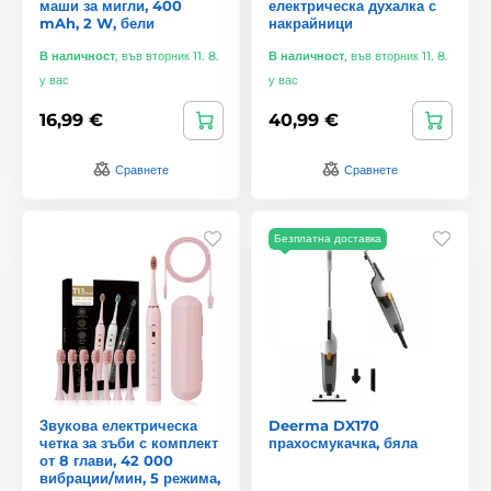
маши за мигли, 400
електрическа духалка с
mAh, 2 W, бели
накрайници
В наличност
,
във вторник 11. 8.
В наличност
,
във вторник 11. 8.
у вас
у вас
16,99 €
40,99 €
Сравнете
Сравнете
Безплатна доставка
Звукова електрическа
Deerma DX170
четка за зъби с комплект
прахосмукачка, бяла
от 8 глави, 42 000
вибрации/мин, 5 режима,