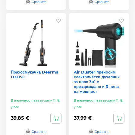
Сравнете
Сравнете
Прахосмукачка Deerma
Air Duster преносим
DX115C
електрически духалник
за прах 3в1 с
презареждане и 3 нива
на мощност
В наличност
,
във вторник 11. 8.
В наличност
,
във вторник 11. 8.
у вас
у вас
39,85 €
37,99 €
Сравнете
Сравнете