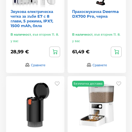
Звукова електрическа
Прахосмукачка Deerma
четка за зъби E7 с 8
DX700 Pro, черна
глави, 5 режима, IPX7,
1500 mAh, бяла
В наличност
,
във вторник 11. 8.
В наличност
,
във вторник 11. 8.
у вас
у вас
28,99 €
61,49 €
Сравнете
Сравнете
Безплатна доставка