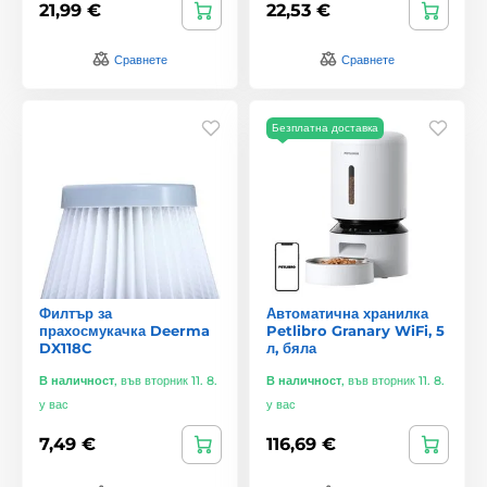
21,99 €
22,53 €
Сравнете
Сравнете
Безплатна доставка
Филтър за
Автоматична хранилка
прахосмукачка Deerma
Petlibro Granary WiFi, 5
DX118C
л, бяла
В наличност
,
във вторник 11. 8.
В наличност
,
във вторник 11. 8.
у вас
у вас
7,49 €
116,69 €