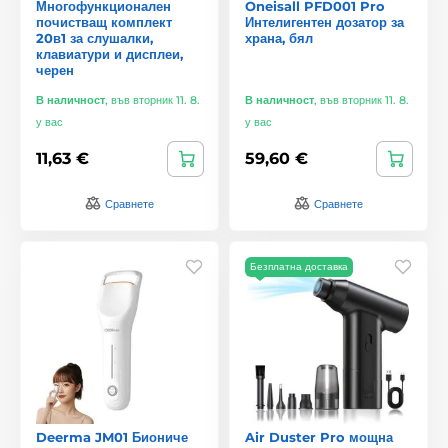
Многофункционален
Oneisall PFD001 Pro
почистващ комплект
Интелигентен дозатор за
20в1 за слушалки,
храна, бял
клавиатури и дисплеи,
черен
В наличност
,
във вторник 11. 8.
В наличност
,
във вторник 11. 8.
у вас
у вас
11,63 €
59,60 €
Сравнете
Сравнете
Безплатна доставка
Deerma JM01 Биониче
Air Duster Pro мощна