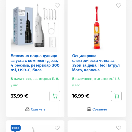
Безжична водна душица
Осцилираща
за уста с комплект дюзи,
електрическа четка за
4 режима, резервоар 300
зъби за деца, Пес Патрул
ml, USB-C, бяла
Мото, червена
В наличност
,
във вторник 11. 8.
В наличност
,
във вторник 11. 8.
у вас
у вас
33,99 €
16,99 €
Сравнете
Сравнете
Ново