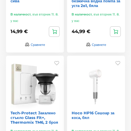
сива
безжична водна помпа за
уста 2в1, бяла
В наличност
,
във вторник 11. 8.
В наличност
,
във вторник 11. 8.
у вас
у вас
14,99 €
44,99 €
Сравнете
Сравнете
Tech-Protect Закалено
Hoco HP16 Сешоар за
стъкло Glass Fit+,
коса, бял
Thermomix TM6, 2 броя
В наличност
,
във вторник 11. 8.
В наличност
,
във вторник 11. 8.