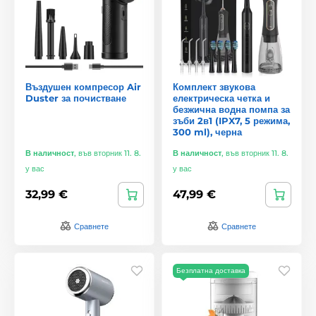
Въздушен компресор Air
Комплект звукова
Duster за почистване
електрическа четка и
безжична водна помпа за
зъби 2в1 (IPX7, 5 режима,
300 ml), черна
В наличност
,
във вторник 11. 8.
В наличност
,
във вторник 11. 8.
у вас
у вас
32,99 €
47,99 €
Сравнете
Сравнете
Безплатна доставка