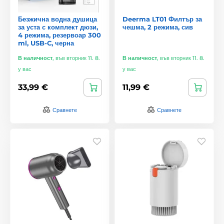
Безжична водна душица
Deerma LT01 Филтър за
за уста с комплект дюзи,
чешма, 2 режима, сив
4 режима, резервоар 300
ml, USB-C, черна
В наличност
,
във вторник 11. 8.
В наличност
,
във вторник 11. 8.
у вас
у вас
33,99 €
11,99 €
Сравнете
Сравнете