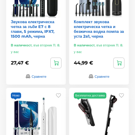
Звукова електрическа
Комплект звукова
четка за зъби E7 с 8
електрическа четка и
глави, 5 режима, IPX7,
безжична водна помпа за
1500 mAh, черна
уста 2в1, черна
В наличност
,
във вторник 11. 8.
В наличност
,
във вторник 11. 8.
у вас
у вас
27,47 €
44,99 €
Сравнете
Сравнете
Ново
Безплатна доставка