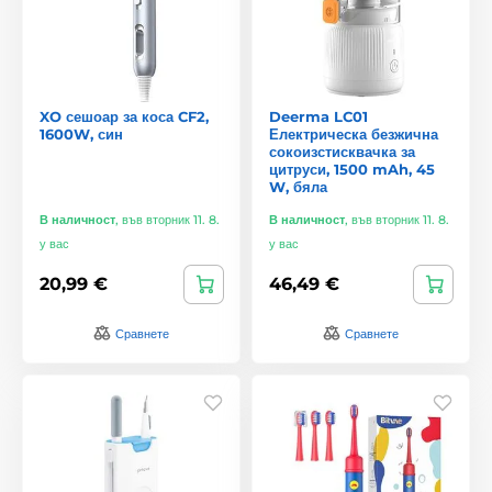
XO сешоар за коса CF2,
Deerma LC01
1600W, син
Електрическа безжична
сокоизстисквачка за
цитруси, 1500 mAh, 45
W, бяла
В наличност
,
във вторник 11. 8.
В наличност
,
във вторник 11. 8.
у вас
у вас
20,99 €
46,49 €
Сравнете
Сравнете