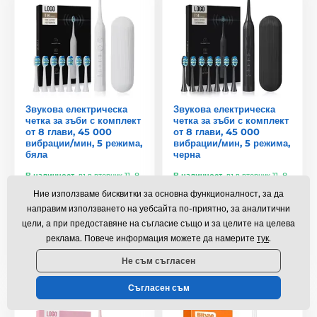
Звукова електрическа
Звукова електрическа
четка за зъби с комплект
четка за зъби с комплект
от 8 глави, 45 000
от 8 глави, 45 000
вибрации/мин, 5 режима,
вибрации/мин, 5 режима,
бяла
черна
В наличност
,
във вторник 11. 8.
В наличност
,
във вторник 11. 8.
у вас
у вас
Ние използваме бисквитки за основна функционалност, за да
направим използването на уебсайта по-приятно, за аналитични
28,99 €
28,99 €
цели, а при предоставяне на съгласие също и за целите на целева
реклама. Повече информация можете да намерите
тук
.
Сравнете
Сравнете
Не съм съгласен
Съгласен съм