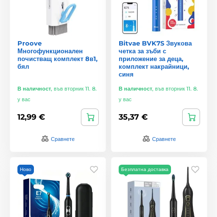
Proove
Bitvae BVK7S Звукова
Многофункционален
четка за зъби с
почистващ комплект 8в1,
приложение за деца,
бял
комплект накрайници,
синя
В наличност
,
във вторник 11. 8.
В наличност
,
във вторник 11. 8.
у вас
у вас
12,99 €
35,37 €
Сравнете
Сравнете
Ново
Безплатна доставка