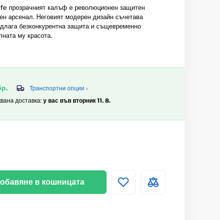
e прозрачният калъф е революционен защитен
ен арсенал. Неговият модерен дизайн съчетава
едлага безконкурентна защита и същевременно
лната му красота.
бр.
Транспортни опции ›
квана доставка:
у вас във вторник 11. 8.
обавяне в кошницата