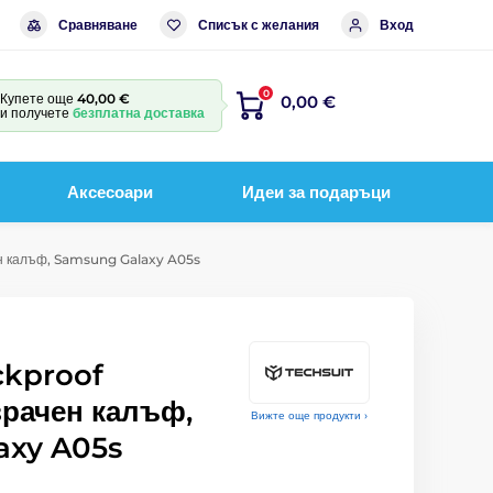
Сравняване
Списък с желания
Вход
0
Купете още
40,00 €
0,00 €
и получете
безплатна доставка
Аксесоари
Идеи за подаръци
н калъф, Samsung Galaxy A05s
ckproof
рачен калъф,
Вижте още продукти ›
axy A05s