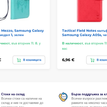
 Mezzo, Samsung Galaxy
Tactical Field Notes калъ
модел 1, зелен
Samsung Galaxy A05s, ч
ичност
,
във вторник 11. 8. у
В наличност
,
във вторник 11.
вас
€
6,96 €
В кошницата
В кошн
Стоки на склад
Бърза поддръжка за к
Всички стоки са налични на
Всички въпроси разгле
склад и ние ги доставяме до
рамките на няколко часа
следващия ден.
оплаквания, въпроси ил