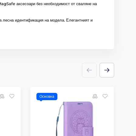
MagSafe аксесоари без необходимост от сваляне на
ва лесна идентификация на модела. Елегантният и
Основна
О