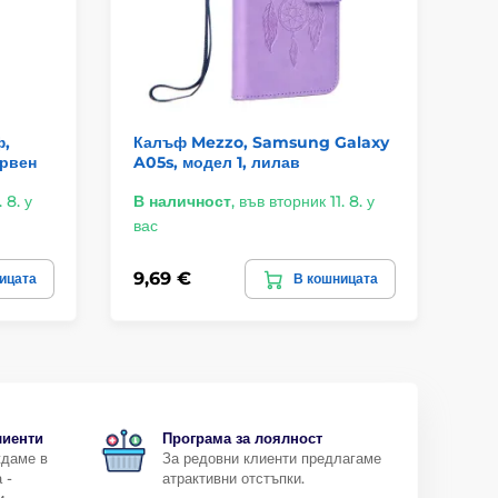
ф,
Калъф Mezzo, Samsung Galaxy
Sa
ервен
A05s, модел 1, лилав
ка
 8. у
В наличност
,
във вторник 11. 8. у
В 
вас
ва
9,69 €
5,
ицата
В кошницата
лиенти
Програма за лоялност
ждаме в
За редовни клиенти предлагаме
 -
атрактивни отстъпки.
и