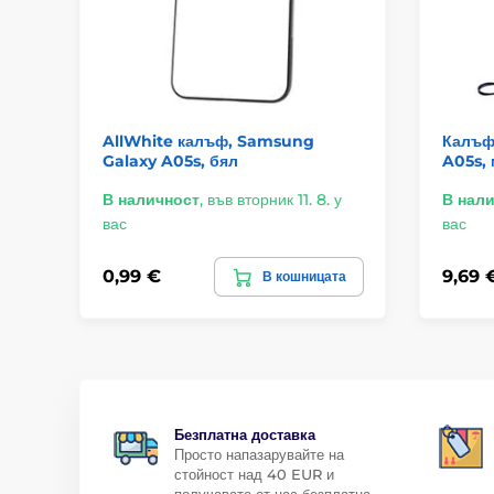
AllWhite калъф, Samsung
Калъф
Galaxy A05s, бял
A05s, 
В наличност
,
във вторник 11. 8. у
В нал
вас
вас
0,99 €
9,69 
В кошницата
Безплатна доставка
Просто напазарувайте на
стойност над 40 EUR и
получавате от нас безплатна