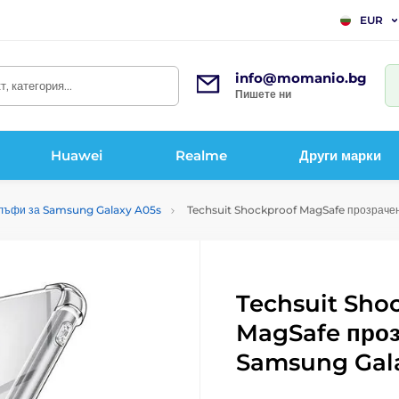
EUR
info@momanio.bg
, категория...
Пишете ни
Huawei
Realme
Други марки
лъфи за Samsung Galaxy A05s
Techsuit Shockproof MagSafe прозраче
Techsuit Sho
MagSafe проз
Samsung Gal