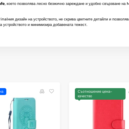
fe
, което позволява лесно безжично зареждане и удобно свързване на 
inalния дизайн на устройството, не скрива цветните детайли и позволя
а устройството и минимизира добавената тежест.
на
Съотношение цена–
качество