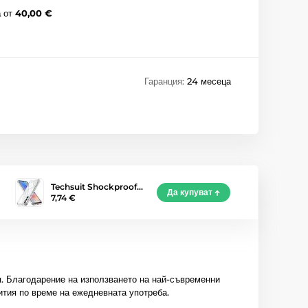
а
от
40,00 €
Гаранция:
24 месеца
Techsuit Shockproof…
Да купуват
7,74 €
я. Благодарение на използването на най-съвременни
ития по време на ежедневната употреба.