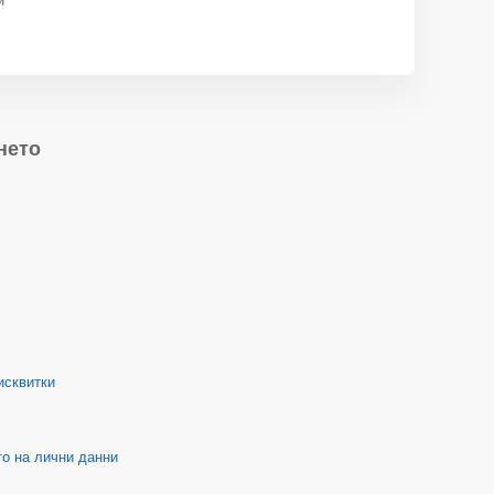
нето
исквитки
о на лични данни