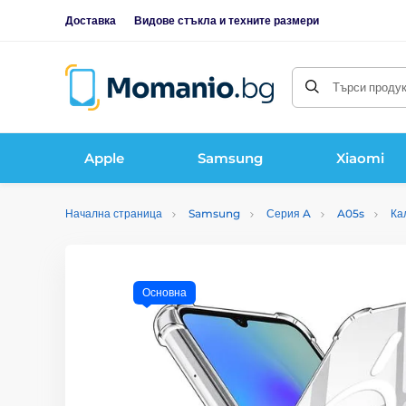
Доставка
Видове стъкла и техните размери
Търси продукт
Apple
Samsung
Xiaomi
Начална страница
Samsung
Серия A
A05s
Ка
Основна