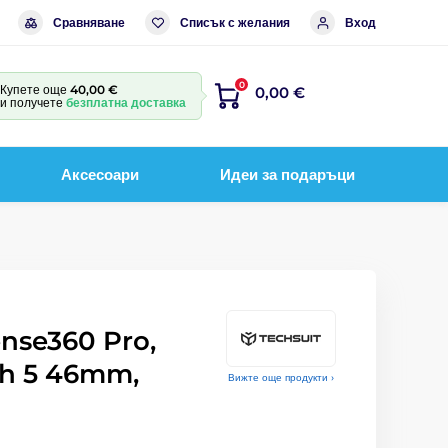
Сравняване
Списък с желания
Вход
0
Купете още
40,00 €
0,00 €
и получете
безплатна доставка
Аксесоари
Идеи за подаръци
ense360 Pro,
h 5 46mm,
Вижте още продукти ›