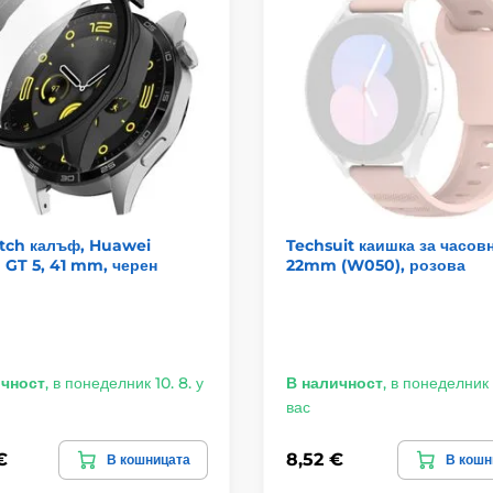
tch калъф, Huawei
Techsuit каишка за часов
GT 5, 41 mm, черен
22mm (W050), розова
ичност
,
в понеделник 10. 8. у
В наличност
,
в понеделник 1
вас
€
8,52 €
В кошницата
В кошн