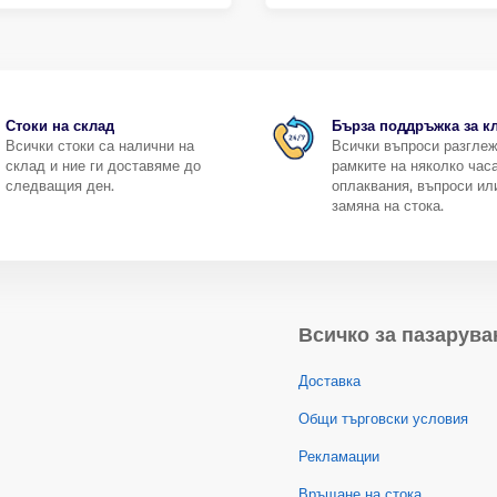
Стоки на склад
Бърза поддръжка за к
Всички стоки са налични на
Всички въпроси разгле
склад и ние ги доставяме до
рамките на няколко часа
следващия ден.
оплаквания, въпроси ил
замяна на стока.
Всичко за пазарува
Доставка
Общи търговски условия
Рекламации
Връщане на стока