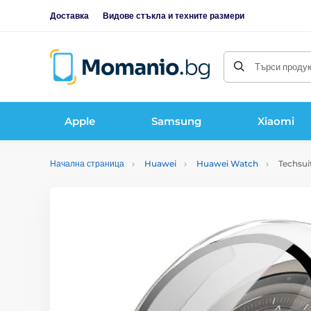
Доставка
Видове стъкла и техните размери
Търси продукт
Apple
Samsung
Xiaomi
Начална страница
Huawei
Huawei Watch
Techsui