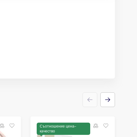
Съотношение цена–
качество