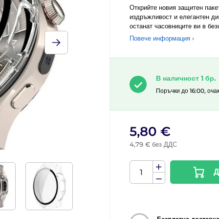
Открийте новия защитен паке
издръжливост и елегантен ди
останат часовниците ви в без
Повече информация ›
В наличност 1 бр.
Поръчки до 16:00, оча
5,80 €
4,79 € без ДДС
Д
Безплатна доставк