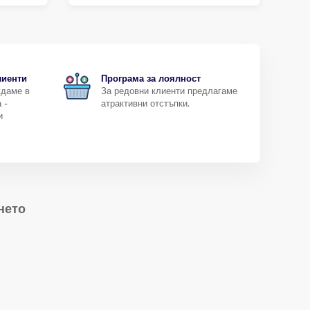
лиенти
Програма за лоялност
ждаме в
За редовни клиенти предлагаме
 -
атрактивни отстъпки.
и
нето