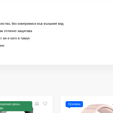
чество, без компромиси във външния вид
пак отлично защитава
т ви е като в памук
пно
ошение цена–
Основна
во