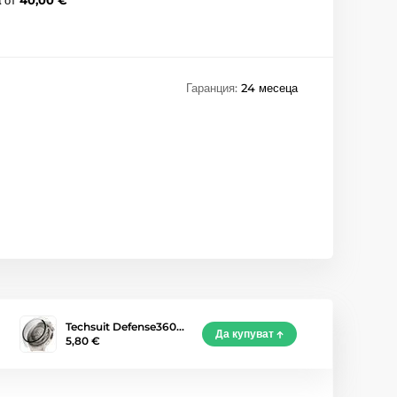
Гаранция:
24 месеца
Techsuit Defense360…
Да купуват
5,80 €