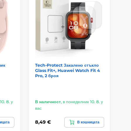
ник
Tech-Protect Закалено стъкло
Te
Glass Fit+, Huawei Watch Fit 4
Хи
Pro, 2 броя
Wa
0. 8. у
В наличност
,
в понеделник 10. 8. у
В 
вас
ва
8,49 €
8,
ицата
В кошницата