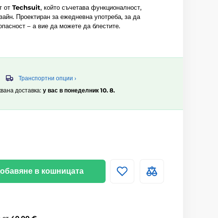
т от
Techsuit
, който съчетава функционалност,
зайн. Проектиран за ежедневна употреба, за да
опасност – а вие да можете да блестите.
Транспортни опции ›
квана доставка:
у вас в понеделник 10. 8.
обавяне в кошницата
а
от
40,00 €