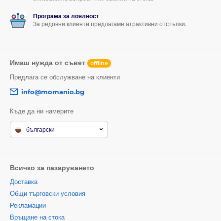
1/4" сферичен адаптер
Програма за лоялност
За редовни клиенти предлагаме атрактивни отстъпки.
Стойка за брадичка на каската
GoPro адаптер
1/4" адаптер
Имаш нужда от съвет
offline
Предлага се обслужване на клиенти
2× M5 винт
info@momanio.bg
Ключ за затягане
Къде да ни намерите
Предпазна каишка
Технически параметри
български
Обща височина: около
195 mm
Всичко за пазаруването
Дължина на рамото:
90 mm
Доставка
Обхват на скобата:
1,8–4 см
Общи търговски условия
Материал: метал + силиконови вложки
Рекламации
Връщане на стока
Цвят: черен