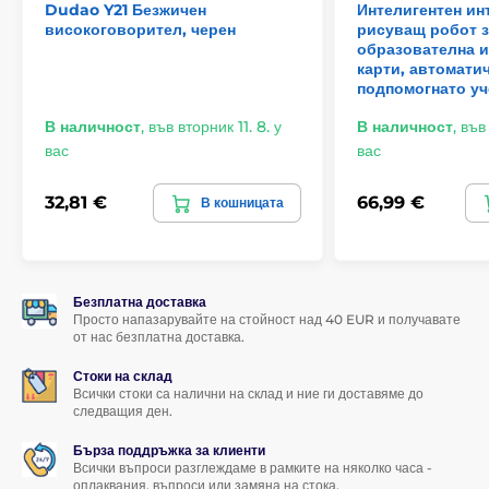
Dudao Y21 Безжичен
Интелигентен ин
високоговорител, черен
рисуващ робот з
1/4" резба
образователна и
карти, автомати
GoPro адаптер включен в комплекта
подпомогнато уч
Съвместима с:
В наличност
,
във вторник 11. 8. у
В наличност
,
във 
вас
вас
GoPro Hero серия
DJI Osmo Action
32,81 €
66,99 €
В кошницата
Insta360
SJCAM
Безплатна доставка
Lamax
Просто напазарувайте на стойност над 40 EUR и получавате
от нас безплатна доставка.
DSLR / безогледални с 1/4"
Стоки на склад
Съдържание на комплекта
Всички стоки са налични на склад и ние ги доставяме до
следващия ден.
Метална скоба (ball head clamp)
Бърза поддръжка за клиенти
Всички въпроси разглеждаме в рамките на няколко часа -
90mm удължаващо рамо
оплаквания, въпроси или замяна на стока.