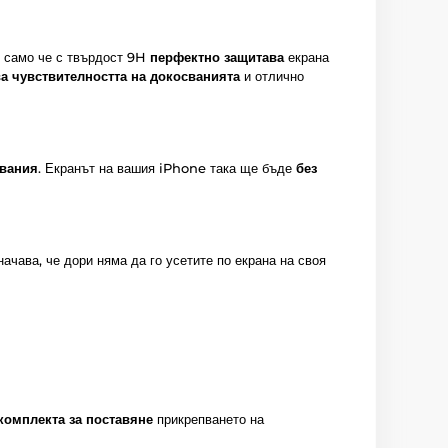
е само че с твърдост 9H
перфектно защитава
екрана
ва чувствителността на докосванията
и отлично
явания
. Екранът на вашия iPhone така ще бъде
без
начава, че дори няма да го усетите по екрана на своя
комплекта за поставяне
прикрепването на