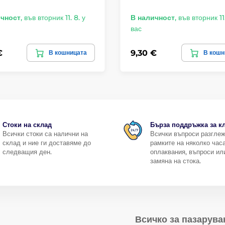
ичност
,
във вторник 11. 8. у
В наличност
,
във вторник 11.
вас
€
9,30 €
В кошницата
В кошн
Стоки на склад
Бърза поддръжка за к
Всички стоки са налични на
Всички въпроси разгле
склад и ние ги доставяме до
рамките на няколко часа
следващия ден.
оплаквания, въпроси ил
замяна на стока.
Всичко за пазарува