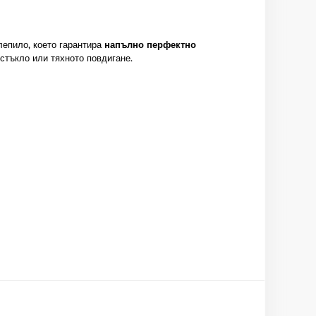
лепило, което гарантира
напълно перфектно
стъкло или тяхното повдигане.