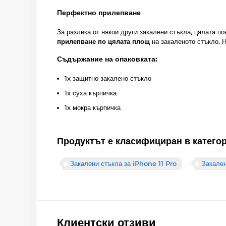
Перфектно прилепване
За разлика от някои други закалени стъкла, цялата п
прилепване по цялата площ
на закаленото стъкло. Н
Съдържание на опаковката:
1x защитно закалено стъкло
1x суха кърпичка
1x мокра кърпичка
Продуктът е класифициран в катего
Закалени стъкла за iPhone 11 Pro
Закален
Клиентски отзиви