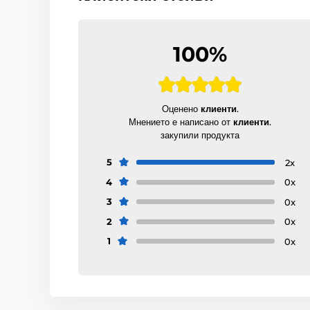
100%
Оценено
клиенти
.
Мнението е написано от
клиенти
.
закупили продукта
5
2x
4
0x
3
0x
2
0x
1
0x