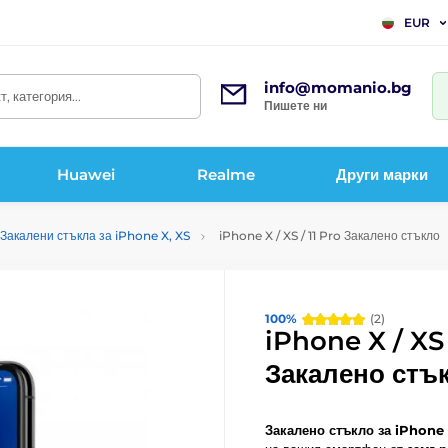
EUR
info@momanio.bg
, категория...
Пишете ни
Huawei
Realme
Други марки
Закалени стъкла за iPhone X, XS
iPhone X / XS / 11 Pro Закалено стъкло
100%
(2)
iPhone X / XS 
Закалено стъ
Закалено стъкло за iPhone 