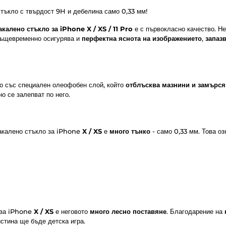
 стъкло с твърдост 9H и дебелина само 0,33 мм!
акалено стъкло за iPhone
X / XS / 11 Pro
е с първокласно качество. Н
същевременно осигурява и
перфектна яснота на изображението
,
запаз
о със специален олеофобен слой, който
отблъсква мазнини и замърс
но се залепват по него.
закалено стъкло за iPhone
X / XS
е
много тънко
- само 0,33 мм. Това оз
 за iPhone
X / XS
е неговото
много лесно поставяне
. Благодарение на
стина ще бъде детска игра.