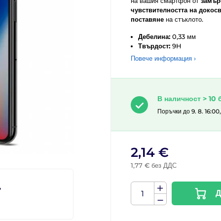
на вашия смартфон от
замър
чувствителността на докосв
поставяне
на стъклото.
Дебелина:
0,33 мм
Твърдост:
9H
Повече информация ›
В наличност > 10 
Поръчки до 9. 8. 16:00
2,14 €
1,77 € без ДДС
?
Д