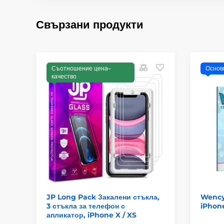
Свързани продукти
Съотношение цена–
Основ
качество
JP Long Pack Закалени стъкла,
Wency
3 стъкла за телефон с
iPhone
апликатор, iPhone X / XS