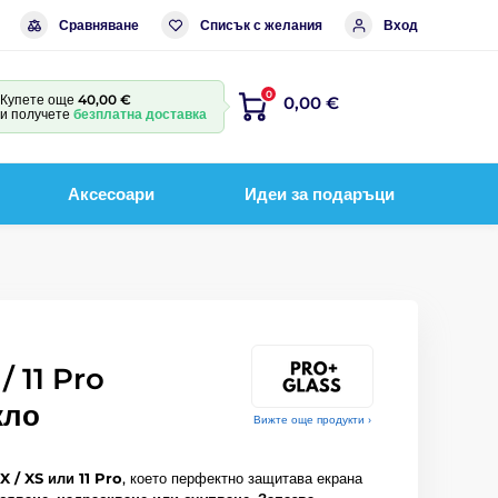
Сравняване
Списък с желания
Вход
0
Купете още
40,00 €
0,00 €
и получете
безплатна доставка
Аксесоари
Идеи за подаръци
/ 11 Pro
кло
Вижте още продукти ›
X / XS или 11 Pro
, което перфектно защитава екрана