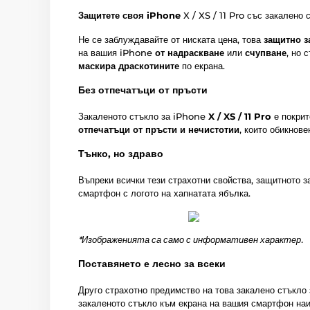
Защитете своя iPhone
X / XS / 11 Pro със закалено
Не се заблуждавайте от ниската цена, това
защитно з
на вашия iPhone
от надраскване
или
счупване
, но 
маскира драскотините
по екрана.
Без отпечатъци от пръсти
Закаленото стъкло за iPhone
X / XS / 11 Pro
е покрит
отпечатъци от пръсти и нечистотии
, които обикнове
Тънко, но здраво
Въпреки всички тези страхотни свойства, защитното 
смартфон с логото на хапнатата ябълка.
*Изображенията са само с информативен характер.
Поставянето е лесно за всеки
Друго страхотно предимство на това закалено стъкло
закаленото стъкло към екрана на вашия смартфон наи