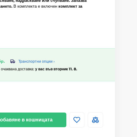
сяване, надраскване или счупване.
Запазва
ането.
В комплекта е включен
комплект за
бр.
Транспортни опции ›
, очаквана доставка:
у вас във вторник 11. 8.
обавяне в кошницата