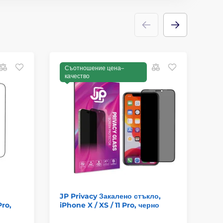
Съотношение цена–
С
качество
к
JP Privacy Закалено стъкло,
Be
Pro,
iPhone X / XS / 11 Pro, черно
стъ