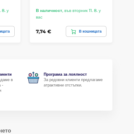
 8. у
В наличност
,
във вторник 11. 8. у
В 
вас
ва
7,74 €
4,
ицата
В кошницата
лиенти
Програма за лоялност
ждаме в
За редовни клиенти предлагаме
 -
атрактивни отстъпки.
и
нето