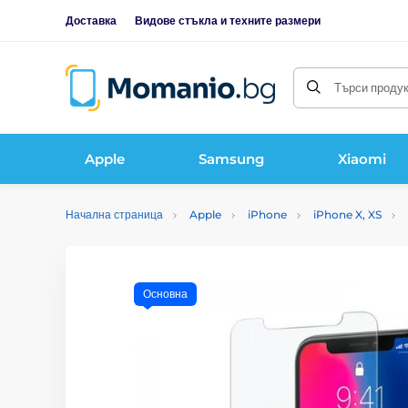
Доставка
Видове стъкла и техните размери
Търси продукт
Apple
Samsung
Xiaomi
Начална страница
Apple
iPhone
iPhone X, XS
Основна