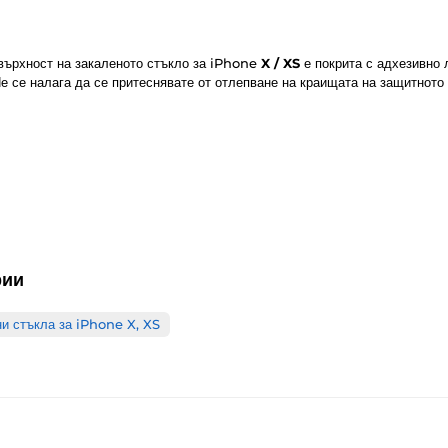
овърхност на закаленото стъкло за iPhone
X / XS
е покрита с адхезивно 
е се налага да се притеснявате от отлепване на краищата на защитното 
рии
и стъкла за iPhone X, XS