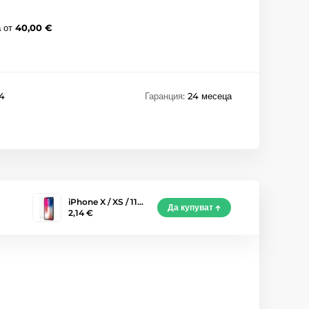
а
от
40,00 €
4
Гаранция:
24 месеца
iPhone X / XS / 11…
Да купуват
2,14 €