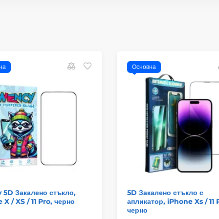
на
Основна
 5D Закалено стъкло,
5D Закалено стъкло с
 X / XS / 11 Pro, черно
апликатор, iPhone Xs / 11 
черно