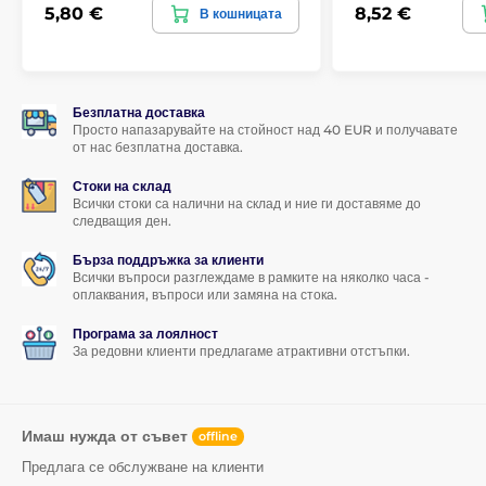
5,80 €
8,52 €
В кошницата
1x защитно закалено стъкло
1x суха кърпичка
1x мокра кърпичка
Безплатна доставка
Просто напазарувайте на стойност над 40 EUR и получавате
от нас безплатна доставка.
Стоки на склад
Всички стоки са налични на склад и ние ги доставяме до
следващия ден.
Бърза поддръжка за клиенти
Всички въпроси разглеждаме в рамките на няколко часа -
оплаквания, въпроси или замяна на стока.
Програма за лоялност
За редовни клиенти предлагаме атрактивни отстъпки.
Имаш нужда от съвет
offline
Предлага се обслужване на клиенти