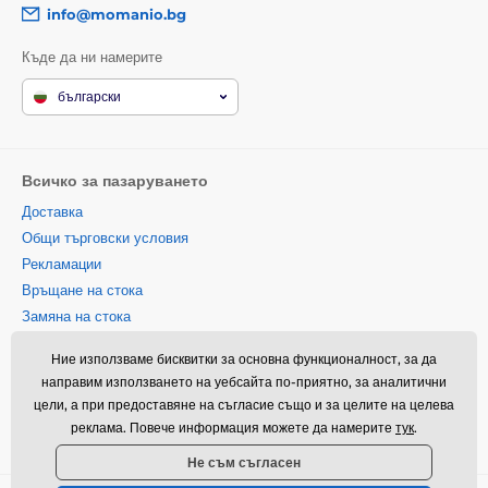
info@momanio.bg
Къде да ни намерите
български
Всичко за пазаруването
Доставка
Общи търговски условия
Рекламации
Връщане на стока
Замяна на стока
Политика за използване на
Ние използваме бисквитки за основна функционалност, за да
бисквитки
направим използването на уебсайта по-приятно, за аналитични
Информация за контакт
цели, а при предоставяне на съгласие също и за целите на целева
Информация за обработването
реклама. Повече информация можете да намерите
тук
.
на лични данни
Не съм съгласен