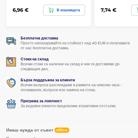
Съдържание на опаковката:
6,96 €
7,74 €
В кошницата
1x защитно закалено стъкло
1x суха кърпичка
1x мокра кърпичка
Безплатна доставка
Просто напазарувайте на стойност над 40 EUR и получавате
от нас безплатна доставка.
Стоки на склад
Всички стоки са налични на склад и ние ги доставяме до
следващия ден.
Бърза поддръжка за клиенти
Всички въпроси разглеждаме в рамките на няколко часа -
оплаквания, въпроси или замяна на стока.
Програма за лоялност
За редовни клиенти предлагаме атрактивни отстъпки.
Имаш нужда от съвет
offline