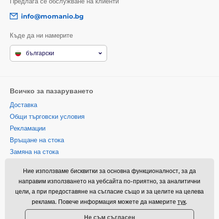
Предлага се обслужване на клиенти
info@momanio.bg
Къде да ни намерите
български
Всичко за пазаруването
Доставка
Общи търговски условия
Рекламации
Връщане на стока
Замяна на стока
Политика за използване на
Ние използваме бисквитки за основна функционалност, за да
бисквитки
направим използването на уебсайта по-приятно, за аналитични
Информация за контакт
цели, а при предоставяне на съгласие също и за целите на целева
Информация за обработването
реклама. Повече информация можете да намерите
тук
.
на лични данни
Не съм съгласен