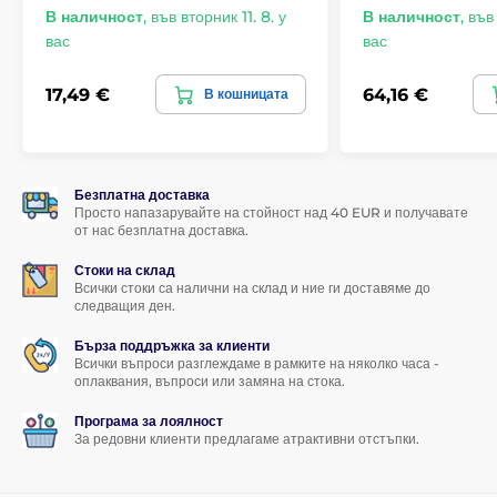
В наличност
,
във вторник 11. 8. у
В наличност
,
във 
вас
вас
17,49 €
64,16 €
В кошницата
Безплатна доставка
Просто напазарувайте на стойност над 40 EUR и получавате
от нас безплатна доставка.
Стоки на склад
Всички стоки са налични на склад и ние ги доставяме до
следващия ден.
Бърза поддръжка за клиенти
Всички въпроси разглеждаме в рамките на няколко часа -
оплаквания, въпроси или замяна на стока.
Програма за лоялност
За редовни клиенти предлагаме атрактивни отстъпки.