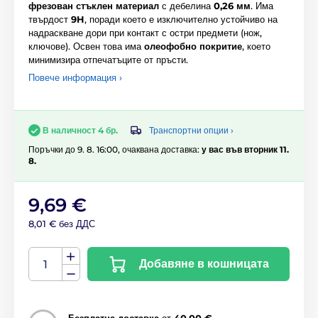
фрезован стъклен материал
с дебелина
0,26 мм
. Има
твърдост
9H
, поради което е изключително устойчиво на
надраскване дори при контакт с остри предмети (нож,
ключове). Освен това има
олеофобно покритие
, което
минимизира отпечатъците от пръсти.
Повече информация ›
Транспортни опции ›
В наличност 4 бр.
Поръчки до 9. 8. 16:00, очаквана доставка:
у вас във вторник 11.
8.
9,69 €
8,01 € без ДДС
Добавяне в кошницата
Безплатна доставка
от
40,00 €