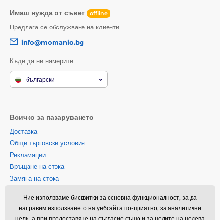
Имаш нужда от съвет
offline
Предлага се обслужване на клиенти
info@momanio.bg
Къде да ни намерите
български
Всичко за пазаруването
Доставка
Общи търговски условия
Рекламации
Връщане на стока
Замяна на стока
Политика за използване на
Ние използваме бисквитки за основна функционалност, за да
бисквитки
направим използването на уебсайта по-приятно, за аналитични
Информация за контакт
цели, а при предоставяне на съгласие също и за целите на целева