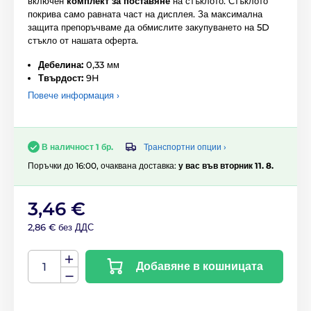
включен
комплект за поставяне
на стъклото. Стъклото
покрива само равната част на дисплея. За максимална
защита препоръчваме да обмислите закупуването на 5D
стъкло от нашата оферта.
Дебелина:
0,33 мм
Твърдост:
9H
Повече информация ›
Транспортни опции ›
В наличност 1 бр.
Поръчки до 16:00, очаквана доставка:
у вас във вторник 11. 8.
3,46 €
2,86 € без ДДС
Добавяне в кошницата