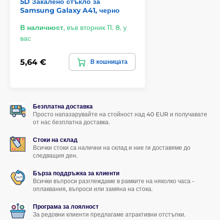
5D Закалено стъкло за
на дисплея на смартфона си.
Samsung Galaxy A41, черно
В наличност
,
във вторник 11. 8. у
*Изображенията имат само информативен характер.
вас
Поставянето може да се справи всеки
5,64 €
В кошницата
Друго отлично предимство на това закалено стъкло за
Samsung Galaxy A41 е неговото
много лесно
поставяне
. Благодарение на
комплекта за поставяне
прикрепването на закаленото стъкло към дисплея на
Безплатна доставка
вашия смартфон наистина ще бъде детска игра.
Просто напазарувайте на стойност над 40 EUR и получавате
от нас безплатна доставка.
Перфектно прилепване
Стоки на склад
За разлика от някои други закалени стъкла, цялата
Всички стоки са налични на склад и ние ги доставяме до
повърхност на закаленото стъкло за Samsung Galaxy
следващия ден.
A41 е покрита с адхезивно лепило, което гарантира
напълно перфектно прилепване по цялата площ
на
Бърза поддръжка за клиенти
Всички въпроси разглеждаме в рамките на няколко часа -
закаленото стъкло. Не се налага да се притеснявате от
оплаквания, въпроси или замяна на стока.
отлепване на краищата на защитното стъкло или тяхното
повдигане.
Програма за лоялност
За редовни клиенти предлагаме атрактивни отстъпки.
Съдържание на опаковката: