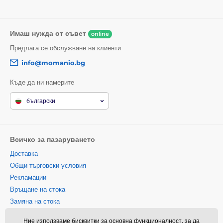
1x защитно закалено стъкло
1x суха кърпичка
Имаш нужда от съвет
online
1x мокра кърпичка
Предлага се обслужване на клиенти
info@momanio.bg
Къде да ни намерите
български
Всичко за пазаруването
Доставка
Общи търговски условия
Рекламации
Връщане на стока
Замяна на стока
Политика за използване на
Ние използваме бисквитки за основна функционалност, за да
бисквитки