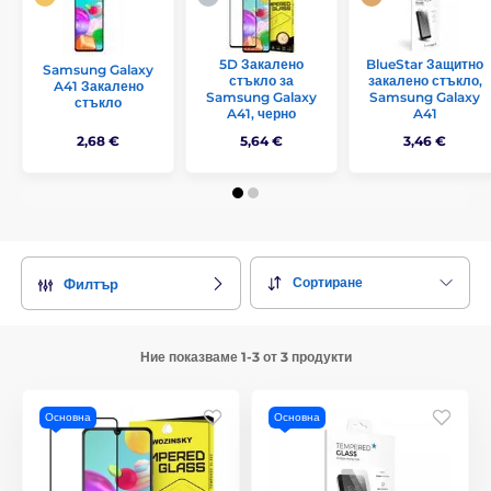
5D Закалено
BlueStar Защитно
Samsung Galaxy
стъкло за
закалено стъкло,
A41 Закалено
Samsung Galaxy
Samsung Galaxy
стъкло
A41, черно
A41
2,68 €
5,64 €
3,46 €
Сортиране
Филтър
Ние показваме 1-3 от 3 продукти
Основна
Основна