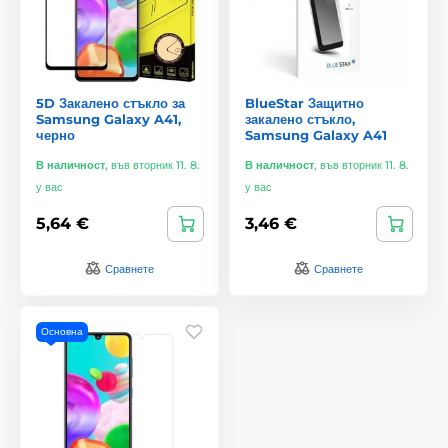
5D Закалено стъкло за
BlueStar Защитно
Samsung Galaxy A41,
закалено стъкло,
черно
Samsung Galaxy A41
В наличност
,
във вторник 11. 8.
В наличност
,
във вторник 11. 8.
у вас
у вас
5,64 €
3,46 €
Сравнете
Сравнете
Основна