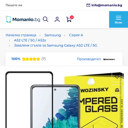
info@momanio.bg
Пишете ни
0
Меню
Начална страница
Samsung
Серия A
A52 LTE / 5G / A52s
Закалени стъкла за Samsung Galaxy A52 LTE / 5G
100%
(7)
Производител