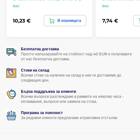
вас
вас
Съдържание на опаковката:
1x защитно закалено стъкло
10,23 €
7,74 €
В кошницата
1x суха кърпичка
1x мокра кърпичка
1x премахвач на прах
Безплатна доставка
Просто напазарувайте на стойност над 40 EUR и получавате
от нас безплатна доставка.
Стоки на склад
Всички стоки са налични на склад и ние ги доставяме до
следващия ден.
Бърза поддръжка за клиенти
Всички въпроси разглеждаме в рамките на няколко часа -
оплаквания, въпроси или замяна на стока.
Програма за лоялност
За редовни клиенти предлагаме атрактивни отстъпки.