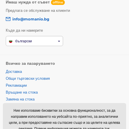
Имаш нужда от съвет
offline
Предлага се обслужване на клиенти
info@momanio.bg
Къде да ни намерите
български
Всичко за пазаруването
Доставка
Общи търговски условия
Рекламации
Връщане на стока
Замяна на стока
Политика за използване на
Ние използваме бисквитки за основна функционалност, за да
бисквитки
направим използването на уебсайта по-приятно, за аналитични
Информация за контакт
цели, а при предоставяне на съгласие също и за целите на целева
Информация за обработването
реклама. Повече информация можете да намерите
тук
.