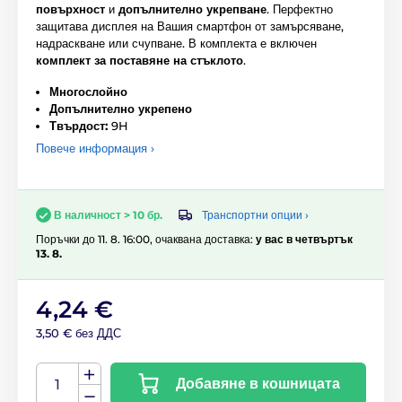
повърхност
и
допълнително укрепване
. Перфектно
защитава дисплея на Вашия смартфон от замърсяване,
надраскване или счупване. В комплекта е включен
комплект за поставяне на стъклото
.
Многослойно
Допълнително укрепено
Твърдост:
9H
Повече информация ›
Транспортни опции ›
В наличност > 10 бр.
Поръчки до 11. 8. 16:00, очаквана доставка:
у вас в четвъртък
13. 8.
4,24 €
3,50 € без ДДС
Добавяне в кошницата