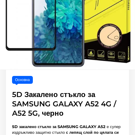
Основна
5D Закалено стъкло за
SAMSUNG GALAXY A52 4G /
A52 5G, черно
5D закалено стъкло за SAMSUNG GALAXY A52
е супер
издръжливо защитно стъкло
с лепящ слой по цялата си