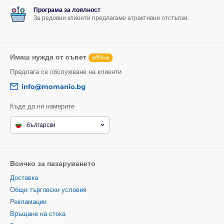
Програма за лоялност
Съдържание на опаковката:
За редовни клиенти предлагаме атрактивни отстъпки.
1x защитно закалено стъкло
1x суха кърпичка
Имаш нужда от съвет
offline
1x мокра кърпичка
Предлага се обслужване на клиенти
1x премахвач на прах
info@momanio.bg
Къде да ни намерите
Продуктът е класифициран в категории
български
Закалени стъкла за iPhone 11 Pro Max
Закалени стъкла за iPhone XS MAX
Всичко за пазаруването
Доставка
Общи търговски условия
Рекламации
Връщане на стока