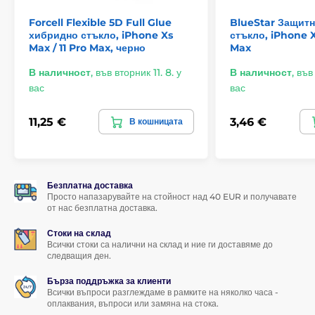
отблъсква мазнините
. Дисплеят на Вашия смартфон така
Forcell Flexible 5D Full Glue
BlueStar Защитн
ще бъде
без отпечатъци от пръсти и замърсявания
,
хибридно стъкло, iPhone Xs
стъкло, iPhone X
които обикновено се залепват по него.
Max / 11 Pro Max, черно
Max
В наличност
,
във вторник 11. 8. у
В наличност
,
във 
*Изображенията имат само информативен характер.
вас
вас
Поставянето може да се справи всеки
11,25 €
3,46 €
В кошницата
Друго страхотно предимство на това 5D закалено стъкло
за iPhone XS Max е неговото
много лесно поставяне
.
Благодарение на
комплекта за поставяне
закрепването
му на дисплея на Вашия смартфон наистина ще бъде
Безплатна доставка
детска игра.
Просто напазарувайте на стойност над 40 EUR и получавате
от нас безплатна доставка.
Перфектно прилепване
Стоки на склад
За разлика от някои други закалени стъкла,
цялата
Всички стоки са налични на склад и ние ги доставяме до
повърхност
на 5D закаленото стъкло за iPhone XS Max е
следващия ден.
покрита с адхезивно лепило
, което гарантира
напълно
перфектно прилепване по цялата площ
на закаленото
Бърза поддръжка за клиенти
Всички въпроси разглеждаме в рамките на няколко часа -
стъкло. Не се заплашва отлепване на краищата на
оплаквания, въпроси или замяна на стока.
защитното стъкло или тяхното отделяне.