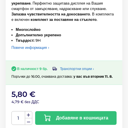
укрепване
. Перфектно защитава дисплея на Вашия
смартфон от замърсяване, надраскване или спукване.
Запазва чувствителността на докосването
. В комплекта
е включен
комплект за поставяне на стъклото
.
Многослойно
Допълнително укрепено
Твърдост:
9H
Повече информация ›
Транспортни опции ›
В наличност 9 бр.
Поръчки до 16:00, очаквана доставка:
у вас във вторник 11. 8.
5,80 €
4,79 € без ДДС
Добавяне в кошницата