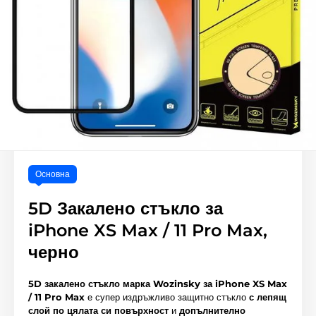
Основна
5D Закалено стъкло за
iPhone XS Max / 11 Pro Max,
черно
5D закалено стъкло марка Wozinsky за iPhone XS Max
/ 11 Pro Max
е супер издръжливо защитно стъкло
с лепящ
слой по цялата си повърхност
и
допълнително