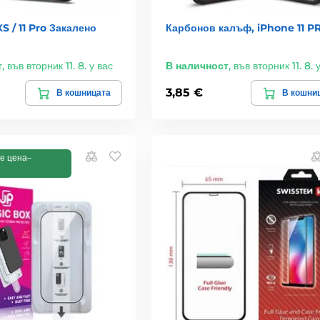
XS / 11 Pro Закалено
Карбонов калъф, iPhone 11 P
т
,
във вторник 11. 8. у вас
В наличност
,
във вторник 11. 8. 
3,85 €
В кошницата
В кошни
е цена–