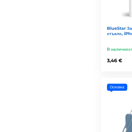
BlueStar З
стъкло, iPh
В наличнос
3,46 €
Основна