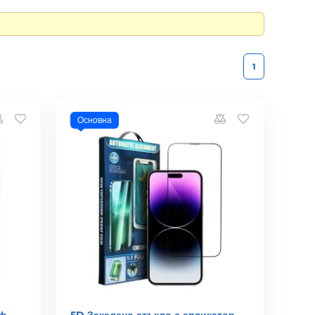
1
Основна
ъф
5D Закалено стъкло с апликатор,