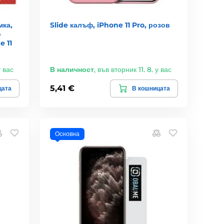
мка,
Slide калъф, iPhone 11 Pro, розов
о
e 11
у вас
В наличност
,
във вторник 11. 8. у вас
5,41 €
цата
В кошницата
Основна