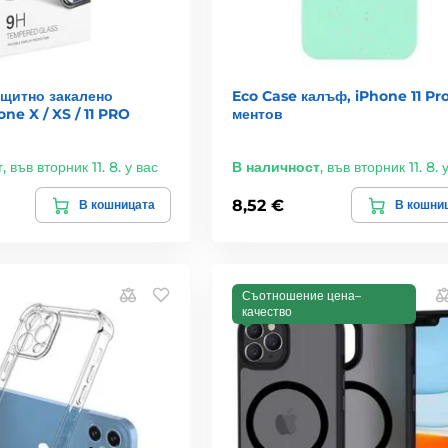
ащитно закалено
Eco Case калъф, iPhone 11 Pro
one X / XS / 11 PRO
ментов
т
,
във вторник 11. 8. у вас
В наличност
,
във вторник 11. 8. 
8,52 €
В кошницата
В кошни
Съотношение цена–
качество