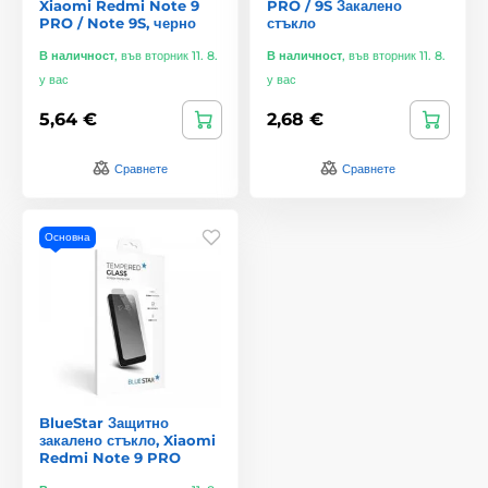
Xiaomi Redmi Note 9
PRO / 9S Закалено
PRO / Note 9S, черно
стъкло
В наличност
,
във вторник 11. 8.
В наличност
,
във вторник 11. 8.
у вас
у вас
5,64 €
2,68 €
Сравнете
Сравнете
Основна
BlueStar Защитно
закалено стъкло, Xiaomi
Redmi Note 9 PRO