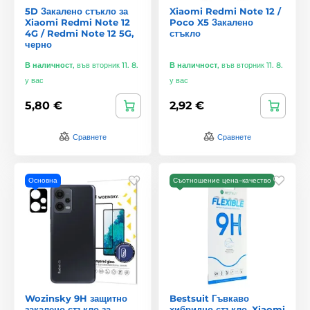
5D Закалено стъкло за
Xiaomi Redmi Note 12 /
Xiaomi Redmi Note 12
Poco X5 Закалено
4G / Redmi Note 12 5G,
стъкло
черно
В наличност
,
във вторник 11. 8.
В наличност
,
във вторник 11. 8.
у вас
у вас
5,80 €
2,92 €
Сравнете
Сравнете
Основна
Съотношение цена–качество
Wozinsky 9H защитно
Bestsuit Гъвкаво
закалено стъкло за
хибридно стъкло, Xiaomi