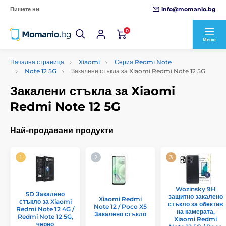
info@momanio.bg
Пишете ни
0
Меню
Начална страница
Xiaomi
Серия Redmi Note
Note 12 5G
Закалени стъкла за Xiaomi Redmi Note 12 5G
Закалени стъкла за Xiaomi
Redmi Note 12 5G
Най-продавани продукти
Wozinsky 9H
5D Закалено
защитно закалено
Xiaomi Redmi
стъкло за Xiaomi
стъкло за обектив
Note 12 / Poco X5
Redmi Note 12 4G /
на камерата,
Закалено стъкло
Redmi Note 12 5G,
Xiaomi Redmi
черно