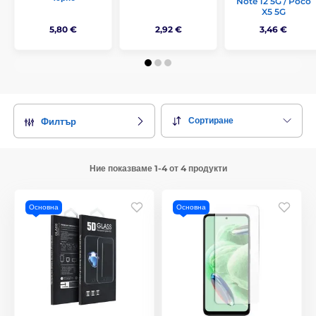
Note 12 5G / Poco
X5 5G
5,80 €
2,92 €
3,46 €
Сортиране
Филтър
Ние показваме 1-4 от 4 продукти
Основна
Основна