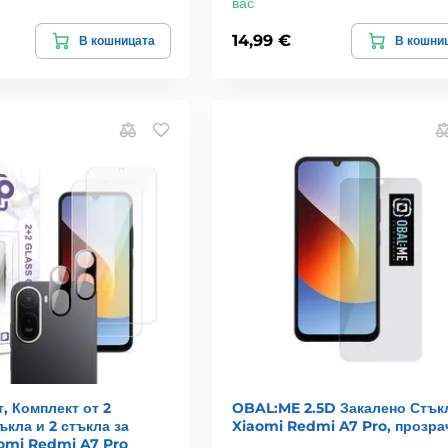
вас
14,99 €
В кошницата
В кошни
, Комплект от 2
OBAL:ME 2.5D Закалено Стък
ъкла и 2 стъкла за
Xiaomi Redmi A7 Pro, прозра
aomi Redmi A7 Pro