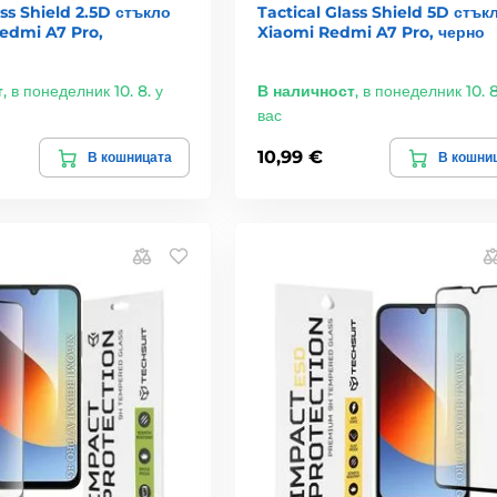
ass Shield 2.5D стъкло
Tactical Glass Shield 5D стък
Redmi A7 Pro,
Xiaomi Redmi A7 Pro, черно
т
,
в понеделник 10. 8. у
В наличност
,
в понеделник 10. 8
вас
10,99 €
В кошницата
В кошни