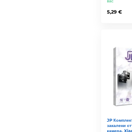
вас
5,29 €
JP Комплект
закалени ст
камера, Xi