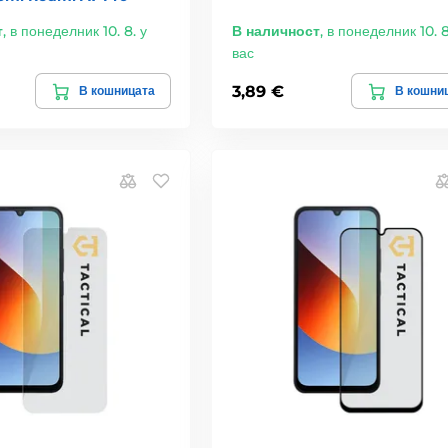
т
,
в понеделник 10. 8. у
В наличност
,
в понеделник 10. 8
вас
3,89 €
В кошницата
В кошни