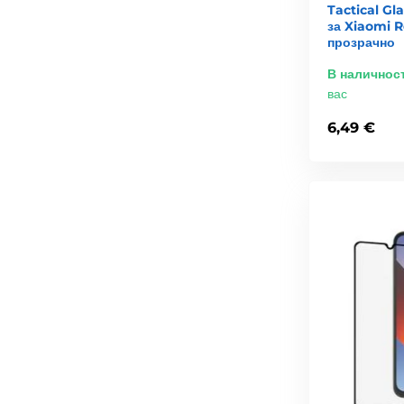
Tactical Gl
за Xiaomi 
прозрачно
В наличнос
вас
6,49 €