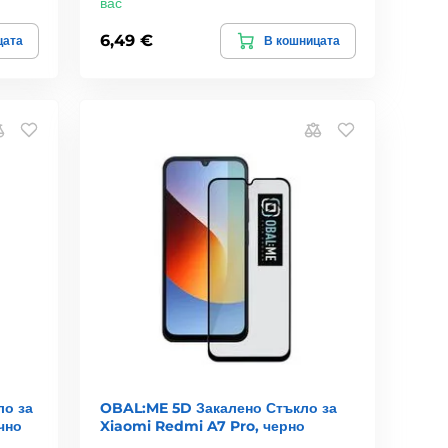
вас
6,49 €
цата
В кошницата
ло за
OBAL:ME 5D Закалено Стъкло за
чно
Xiaomi Redmi A7 Pro, черно