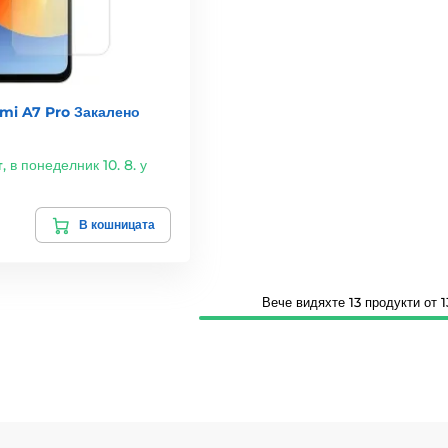
mi A7 Pro Закалено
т
,
в понеделник 10. 8. у
В кошницата
Вече видяхте 13 продукти от 1