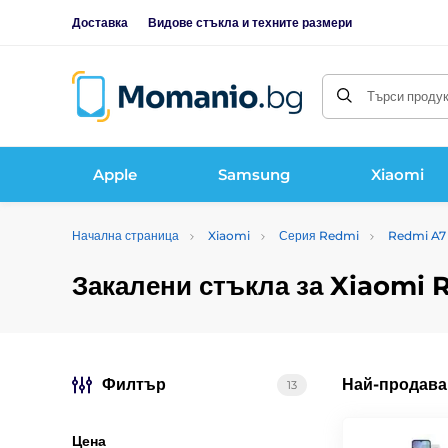
Доставка
Видове стъкла и техните размери
Търси продукт
Apple
Samsung
Xiaomi
Начална страница
Xiaomi
Серия Redmi
Redmi A7
Закалени стъкла за Xiaomi 
Филтър
Най-продава
13
Цена