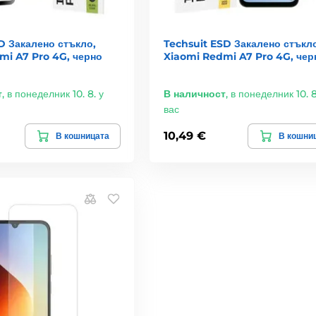
1D Закалено стъкло,
Techsuit ESD Закалено стъкло
mi A7 Pro 4G, черно
Xiaomi Redmi A7 Pro 4G, чер
т
,
в понеделник 10. 8. у
В наличност
,
в понеделник 10. 8
вас
10,49 €
В кошницата
В кошни