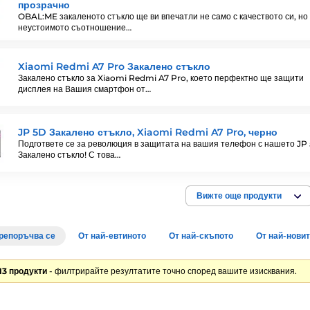
прозрачно
OBAL:ME закаленото стъкло ще ви впечатли не само с качеството си, но 
неустоимото съотношение…
Xiaomi Redmi A7 Pro Закалено стъкло
Закалено стъкло за Xiaomi Redmi A7 Pro, което перфектно ще защити
дисплея на Вашия смартфон от…
JP 5D Закалено стъкло, Xiaomi Redmi A7 Pro, черно
Подгответе се за революция в защитата на вашия телефон с нашето JP
Закалено стъкло! С това…
Вижте още продукти
репоръчва се
От най-евтиното
От най-скъпото
От най-нови
13 продукти
- филтрирайте резултатите точно според вашите изисквания.