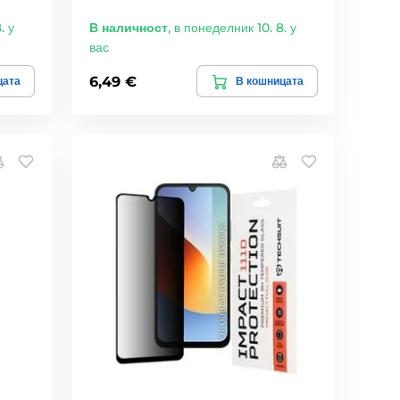
. у
В наличност
,
в понеделник 10. 8. у
вас
6,49 €
цата
В кошницата