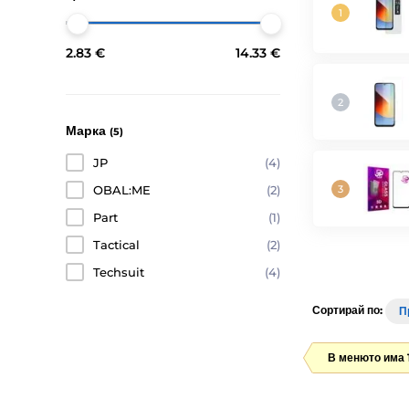
2.83 €
14.33 €
Марка
(5)
JP
(4)
OBAL:ME
(2)
Part
(1)
Tactical
(2)
Techsuit
(4)
Сортирай по:
П
В менюто има 