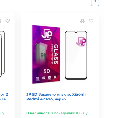
1
от 2
JP 5D Закалено стъкло, Xiaomi
 за
Redmi A7 Pro, черно
. у
В наличност
,
в понеделник 10. 8. у