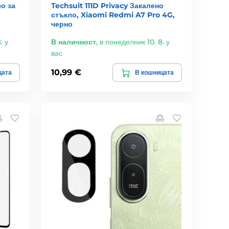
ло за
Techsuit 111D Privacy Закалено
стъкло, Xiaomi Redmi A7 Pro 4G,
черно
. у
В наличност
,
в понеделник 10. 8. у
вас
10,99 €
цата
В кошницата