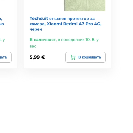
,
Techsuit стъклен протектор за
но
камера, Xiaomi Redmi A7 Pro 4G,
черен
. у
В наличност
,
в понеделник 10. 8. у
вас
5,99 €
цата
В кошницата