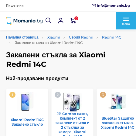
info@momanio.bg
Пишете ни
0
Меню
Начална страница
Xiaomi
Серия Redmi
Redmi 14C
Закалени стъкла за Xiaomi Redmi 14C
Закалени стъкла за Xiaomi
Redmi 14C
Най-продавани продукти
JP Combo пакет,
Комплект от 2
BlueStar Защитно
Xiaomi Redmi 14C
закалени стъкла и
закалено стъкло,
Закалено стъкло
2 стъклца за
Xiaomi Redmi 14C
камера, Xiaomi