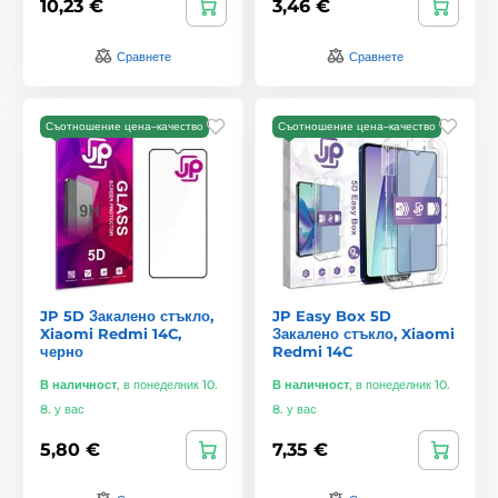
10,23 €
3,46 €
Сравнете
Сравнете
Съотношение цена–качество
Съотношение цена–качество
JP 5D Закалено стъкло,
JP Easy Box 5D
Xiaomi Redmi 14C,
Закалено стъкло, Xiaomi
черно
Redmi 14C
В наличност
,
в понеделник 10.
В наличност
,
в понеделник 10.
8. у вас
8. у вас
5,80 €
7,35 €