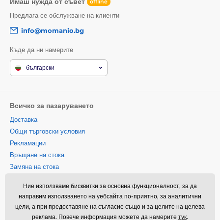
Имаш нужда от съвет
offline
Предлага се обслужване на клиенти
info@momanio.bg
Къде да ни намерите
български
Всичко за пазаруването
Доставка
Общи търговски условия
Рекламации
Връщане на стока
Замяна на стока
Политика за използване на
Ние използваме бисквитки за основна функционалност, за да
бисквитки
направим използването на уебсайта по-приятно, за аналитични
Информация за контакт
цели, а при предоставяне на съгласие също и за целите на целева
Информация за обработването
реклама. Повече информация можете да намерите
тук
.