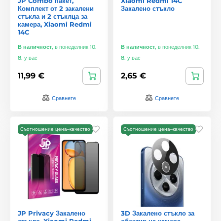
JP Combo пакет,
Xiaomi Redmi 14C
Комплект от 2 закалени
Закалено стъкло
стъкла и 2 стъклца за
камера, Xiaomi Redmi
14C
В наличност
,
в понеделник 10.
В наличност
,
в понеделник 10.
8. у вас
8. у вас
11,99 €
2,65 €
Сравнете
Сравнете
Съотношение цена–качество
Съотношение цена–качество
JP Privacy Закалено
3D Закалено стъкло за
стъкло, Xiaomi Redmi
обектив на камера,