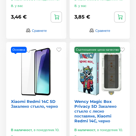
8. у вас
8. у вас
3,46 €
3,85 €
Сравнете
Сравнете
Основна
Съотношение цена–качество
Xiaomi Redmi 14C 5D
Wency Magic Box
Закалено стъкло, черно
Privacy 5D Закалено
стъкло с лесно
поставяне, Xiaomi
Redmi 14C, черно
В наличност
,
в понеделник 10.
В наличност
,
в понеделник 10.