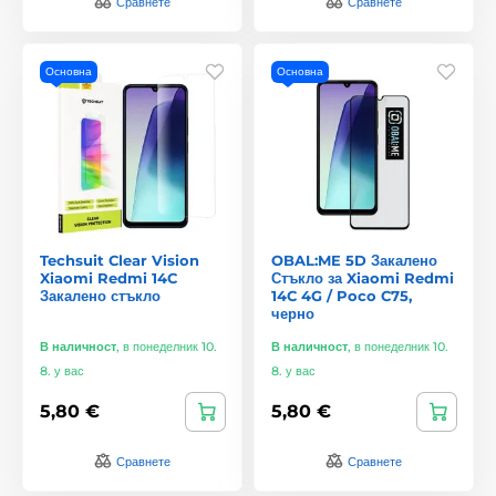
Сравнете
Сравнете
Основна
Основна
Techsuit Clear Vision
OBAL:ME 5D Закалено
Xiaomi Redmi 14C
Стъкло за Xiaomi Redmi
Закалено стъкло
14C 4G / Poco C75,
черно
В наличност
,
в понеделник 10.
В наличност
,
в понеделник 10.
8. у вас
8. у вас
5,80 €
5,80 €
Сравнете
Сравнете