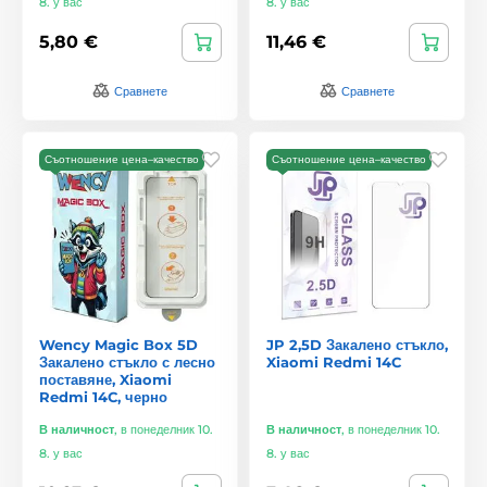
8. у вас
8. у вас
5,80 €
11,46 €
Сравнете
Сравнете
Съотношение цена–качество
Съотношение цена–качество
Wency Magic Box 5D
JP 2,5D Закалено стъкло,
Закалено стъкло с лесно
Xiaomi Redmi 14C
поставяне, Xiaomi
Redmi 14C, черно
В наличност
,
в понеделник 10.
В наличност
,
в понеделник 10.
8. у вас
8. у вас