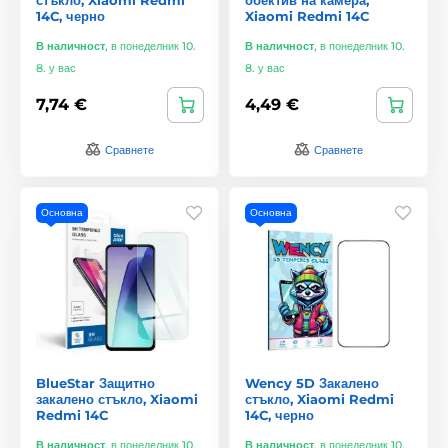
14C, черно
Xiaomi Redmi 14C
В наличност
,
в понеделник 10.
В наличност
,
в понеделник 10.
8. у вас
8. у вас
7,74 €
4,49 €
Сравнете
Сравнете
Основна
Основна
BlueStar Защитно
Wency 5D Закалено
закалено стъкло, Xiaomi
стъкло, Xiaomi Redmi
Redmi 14C
14C, черно
В наличност
,
в понеделник 10.
В наличност
,
в понеделник 10.