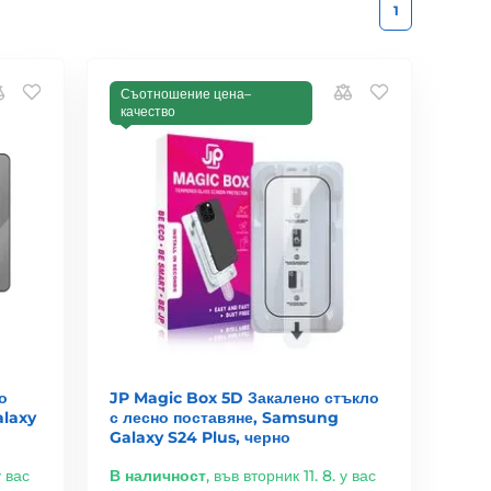
1
Съотношение цена–
качество
о
JP Magic Box 5D Закалено стъкло
alaxy
с лесно поставяне, Samsung
Galaxy S24 Plus, черно
у вас
В наличност
,
във вторник 11. 8. у вас