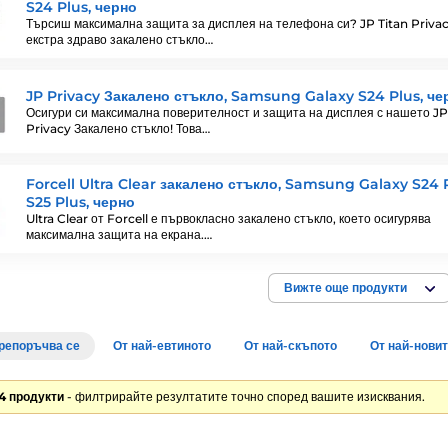
S24 Plus, черно
Търсиш максимална защита за дисплея на телефона си? JP Titan Priva
екстра здраво закалено стъкло…
JP Privacy Закалено стъкло, Samsung Galaxy S24 Plus, че
Осигури си максимална поверителност и защита на дисплея с нашето JP
Privacy Закалено стъкло! Това…
Forcell Ultra Clear закалено стъкло, Samsung Galaxy S24 P
S25 Plus, черно
Ultra Clear от Forcell е първокласно закалено стъкло, което осигурява
максимална защита на екрана.…
Вижте още продукти
репоръчва се
От най-евтиното
От най-скъпото
От най-нови
4 продукти
- филтрирайте резултатите точно според вашите изисквания.