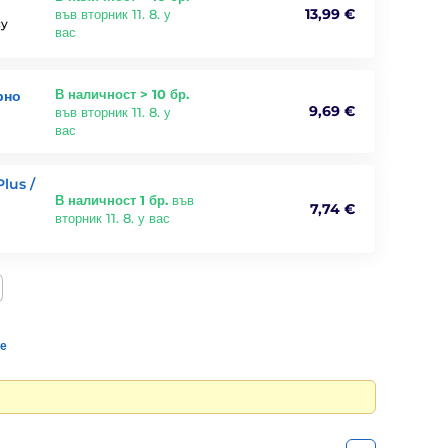
13,99 €
във вторник 11. 8. у
cy
вас
В наличност > 10 бр.
рно
9,69 €
във вторник 11. 8. у
вас
lus /
В наличност 1 бр.
във
7,74 €
вторник 11. 8. у вас
те