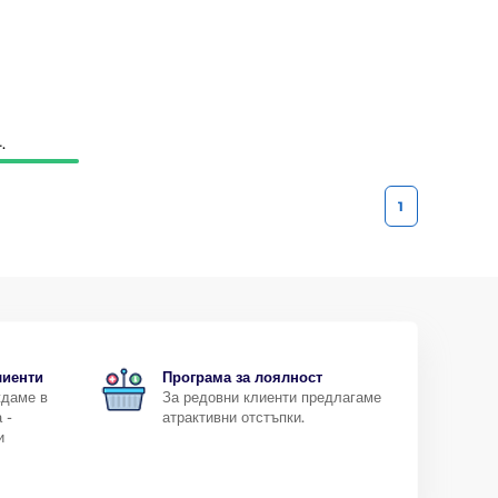
.
1
лиенти
Програма за лоялност
ждаме в
За редовни клиенти предлагаме
 -
атрактивни отстъпки.
и