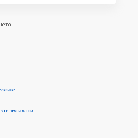
нето
исквитки
о на лични данни