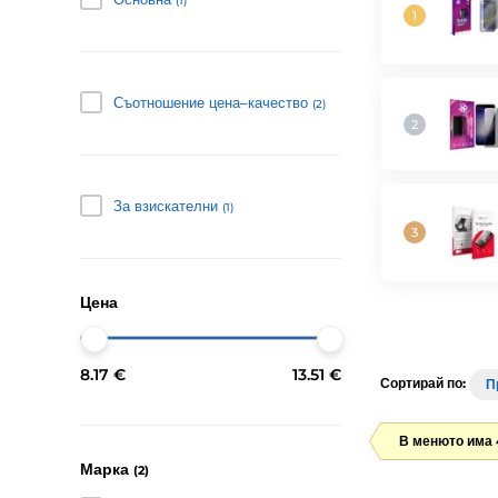
(1)
Съотношение цена–качество
(2)
За взискателни
(1)
Цена
8.17 €
13.51 €
Сортирай по:
П
В менюто има 
Марка
(2)