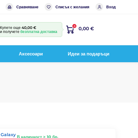
Сравняване
Списък с желания
Вход
0
Купете още
40,00 €
0,00 €
и получете
безплатна доставка
Аксесоари
Идеи за подаръци
 Galaxy
В наличност > 10 бр.