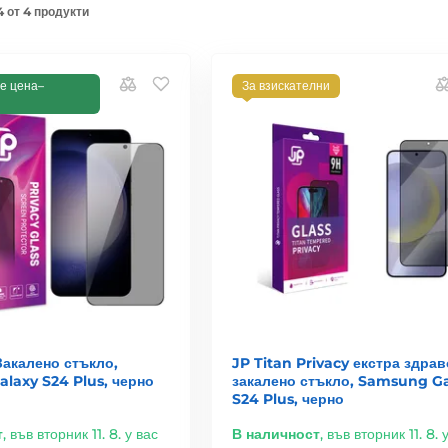
4 от 4 продукти
е цена–
За взискателни
Закалено стъкло,
JP Titan Privacy екстра здрав
laxy S24 Plus, черно
закалено стъкло, Samsung G
S24 Plus, черно
т
,
във вторник 11. 8. у вас
В наличност
,
във вторник 11. 8. 