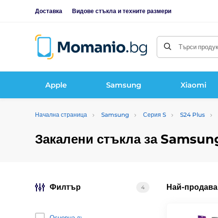
Доставка
Видове стъкла и техните размери
Търси продукт
Apple
Samsung
Xiaomi
Начална страница
Samsung
Серия S
S24 Plus
Закалени стъкла за Samsung
Филтър
Най-продава
4
Основна