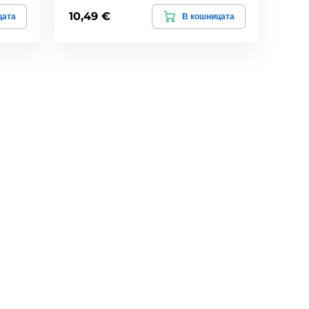
10,49 €
цата
В кошницата