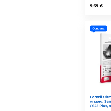
9,69 €
Основна
Forcell Ultr
стъкло, Sa
/ S25 Plus, 