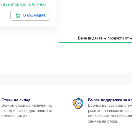
т
,
във вторник 11. 8. у вас
В кошницата
Вече видяхте 4 продукти от 4
Стоки на склад
Бърза поддръжка за к
Всички стоки са налични на
Всички въпроси разгле
склад и ние ги доставяме до
рамките на няколко часа
следващия ден.
оплаквания, въпроси ил
замяна на стока.