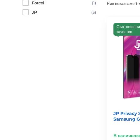
Forcell
(1)
Ние показваме 1-
JP
(3)
Съотношени
качество
JP Privacy 
Samsung Ga
В наличнос