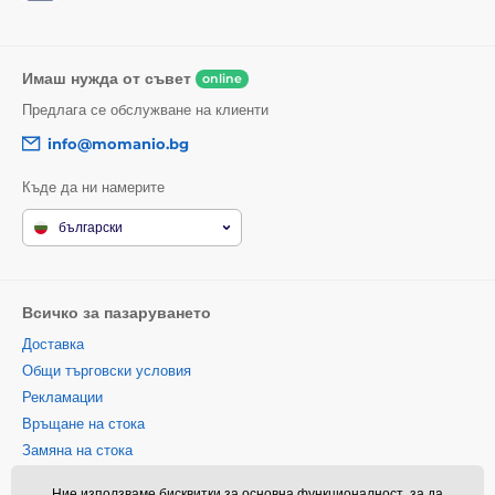
Имаш нужда от съвет
online
Предлага се обслужване на клиенти
info@momanio.bg
Къде да ни намерите
български
Всичко за пазаруването
Доставка
Общи търговски условия
Рекламации
Връщане на стока
Замяна на стока
Политика за използване на
Ние използваме бисквитки за основна функционалност, за да