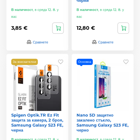
черни
В наличност
,
в сряда 12. 8. у
В наличност
,
в сряда 12. 8. у
вас
вас
3,85 €
12,80 €
Сравнете
Сравнете
За взискателни
Основна
Spigen Optik.TR Ez Fit
Nano 5D защитно
защита за камера, 2 броя,
закалено стъкло,
Samsung Galaxy S23 FE,
Samsung Galaxy S23 FE,
черна
черно
В наличност
,
в сряда 12. 8. у
В наличност
,
в сряда 12. 8. у