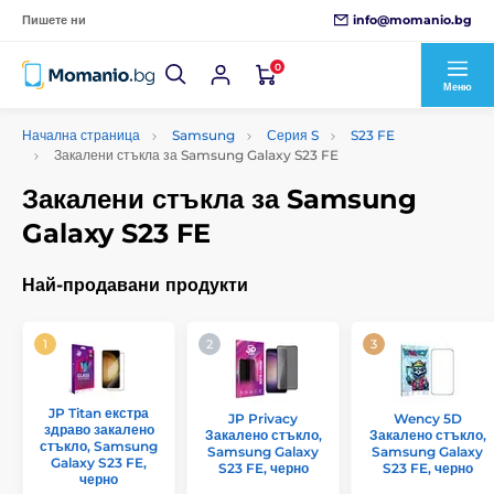
info@momanio.bg
Пишете ни
0
Меню
Начална страница
Samsung
Серия S
S23 FE
Закалени стъкла за Samsung Galaxy S23 FE
Закалени стъкла за Samsung
Galaxy S23 FE
Най-продавани продукти
JP Titan екстра
JP Privacy
Wency 5D
здраво закалено
Закалено стъкло,
Закалено стъкло,
стъкло, Samsung
Samsung Galaxy
Samsung Galaxy
Galaxy S23 FE,
S23 FE, черно
S23 FE, черно
черно