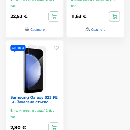
вас
вас
22,53 €
11,63 €
Сравнете
Сравнете
Основна
Samsung Galaxy S23 FE
5G Закалено стъкло
В наличност
,
в сряда 12. 8. у
вас
2,80 €