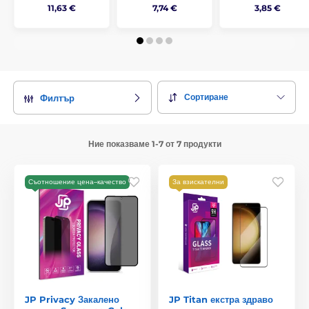
11,63 €
7,74 €
3,85 €
Сортиране
Филтър
Ние показваме 1-7 от 7 продукти
Съотношение цена–качество
За взискателни
JP Privacy Закалено
JP Titan екстра здраво