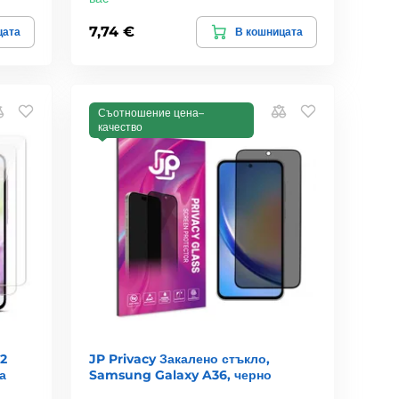
7,74 €
цата
В кошницата
Съотношение цена–
качество
2
JP Privacy Закалено стъкло,
а
Samsung Galaxy A36, черно