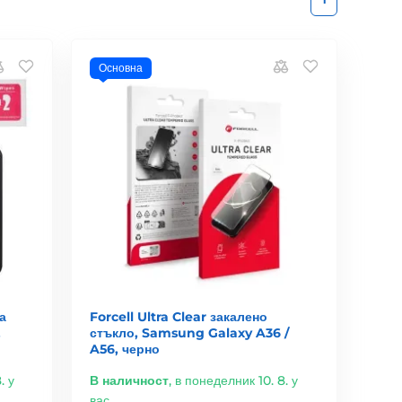
Основна
а
Forcell Ultra Clear закалено
,
стъкло, Samsung Galaxy A36 /
A56, черно
. у
В наличност
,
в понеделник 10. 8. у
вас