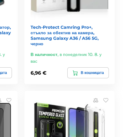
атор,
Tech-Protect Camring Pro+,
alaxy
стъкло за обектив на камера,
Samsung Galaxy A36 / A56 5G,
черно
. у
В наличност
,
в понеделник 10. 8. у
вас
6,96 €
цата
В кошницата