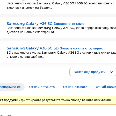
Закалено стъкло за Samsung Galaxy A36 5G / A56 5G, което перфектно
защитава дисплея на Вашия…
Samsung Galaxy A36 5G Закалено стъкло
Закалено стъкло за Samsung Galaxy A36 5G, което перфектно защитав
дисплея на Вашия смартфон от…
Samsung Galaxy A36 5G 5D Закалено стъкло, черно
5D закалено стъкло за Samsung Galaxy A36 5G е супер издръжливо за
стъкло с лепящ слой по…
Вижте още продукти
репоръчва се
От най-евтиното
От най-скъпото
От най-нови
23 продукти
- филтрирайте резултатите точно според вашите изисквания.