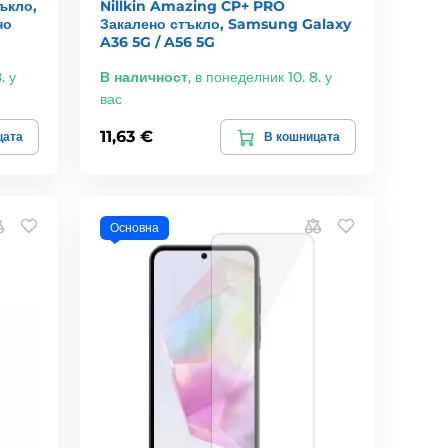
ъкло,
Nillkin Amazing CP+ PRO
но
Закалено стъкло, Samsung Galaxy
A36 5G / A56 5G
. у
В наличност
,
в понеделник 10. 8. у
вас
11,63 €
цата
В кошницата
Основна