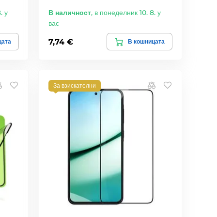
. у
В наличност
,
в понеделник 10. 8. у
вас
7,74 €
цата
В кошницата
За взискателни