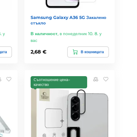
Samsung Galaxy A36 5G Закалено
стъкло
. у
В наличност
,
в понеделник 10. 8. у
вас
2,68 €
цата
В кошницата
Съотношение цена–
качество