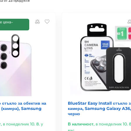
23 от 23 продукти
е цена–
 стъкло за обектив на
BlueStar Easy Install стъкло з
 (камера), Samsung
камера, Samsung Galaxy A36
черно
т
,
в понеделник 10. 8. у
В наличност
,
в понеделник 10. 8
вас