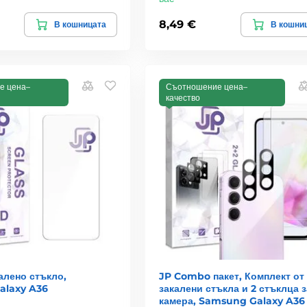
8,49 €
В кошницата
В кошни
е цена–
Съотношение цена–
качество
алено стъкло,
JP Combo пакет, Комплект от 
alaxy A36
закалени стъкла и 2 стъклца з
камера, Samsung Galaxy A36