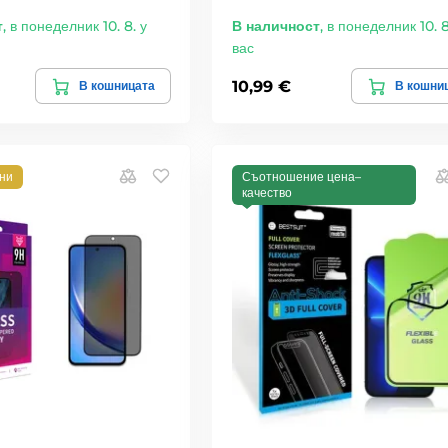
т
,
в понеделник 10. 8. у
В наличност
,
в понеделник 10. 8
вас
10,99 €
В кошницата
В кошни
лни
Съотношение цена–
качество