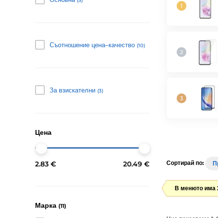
(5)
Съотношение цена–качество
(10)
За взискателни
(3)
Цена
Сортирай по:
2.83 €
20.49 €
П
В менюто има 
Марка
(11)