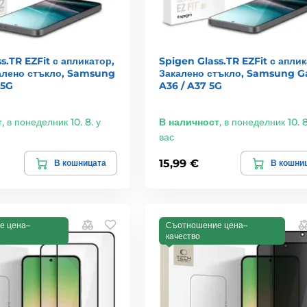
s.TR EZFit с апликатор,
Spigen Glass.TR EZFit с аплик
калено стъкло, Samsung
Закалено стъкло, Samsung G
 5G
A36 / A37 5G
т
,
в понеделник 10. 8. у
В наличност
,
в понеделник 10. 8
вас
15,99 €
В кошницата
В кошни
е цена–
Съотношение цена–
качество