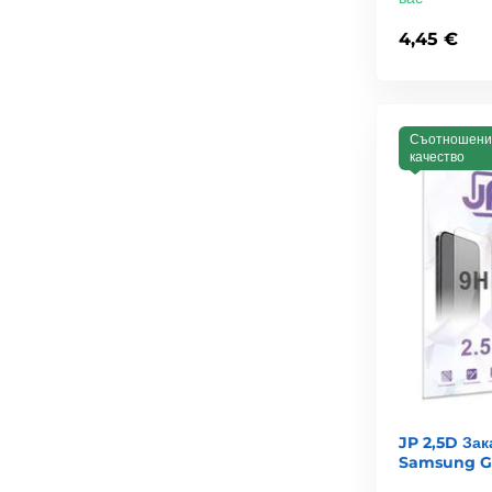
4,45 €
Съотношени
качество
JP 2,5D Зак
Samsung G