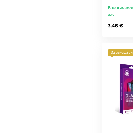
В наличнос
вас
3,46 €
За взискате