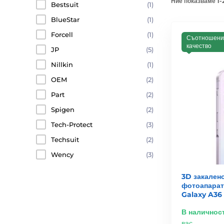
Ние показваме 1-
Bestsuit
(1)
BlueStar
(1)
Forcell
(1)
Съотношени
качество
JP
(5)
Nillkin
(1)
OEM
(2)
Part
(2)
Spigen
(2)
Tech-Protect
(3)
Techsuit
(2)
Wency
(3)
3D закалено
фотоапарат
Galaxy A36
В наличнос
вас