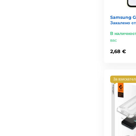
Samsung Ga
Закалено с
В наличнос
вас
2,68 €
За взискате