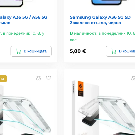
laxy A36 5G / A56 5G
Samsung Galaxy A36 5G 5D
тъкло
Закалено стъкло, черно
т
,
в понеделник 10. 8. у
В наличност
,
в понеделник 10. 8
вас
5,80 €
В кошницата
В кошни
лни