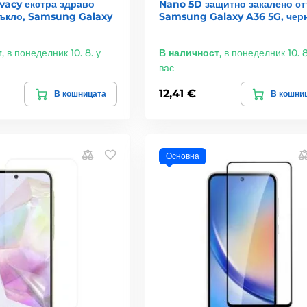
ivacy екстра здраво
Nano 5D защитно закалено ст
тъкло, Samsung Galaxy
Samsung Galaxy A36 5G, чер
т
,
в понеделник 10. 8. у
В наличност
,
в понеделник 10. 8
вас
12,41 €
В кошницата
В кошни
Основна