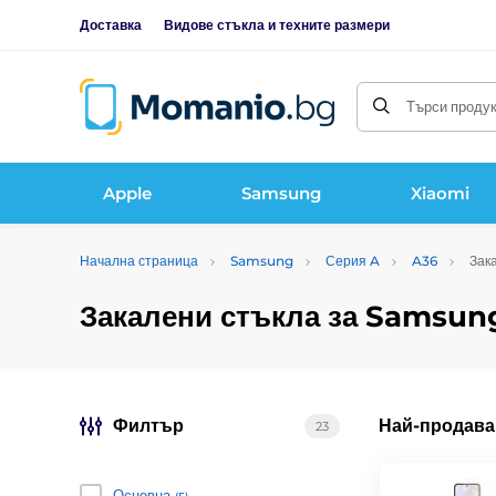
Доставка
Видове стъкла и техните размери
Търси продукт
Apple
Samsung
Xiaomi
Начална страница
Samsung
Серия A
A36
Зака
Закалени стъкла за Samsun
Филтър
Най-продава
23
Основна