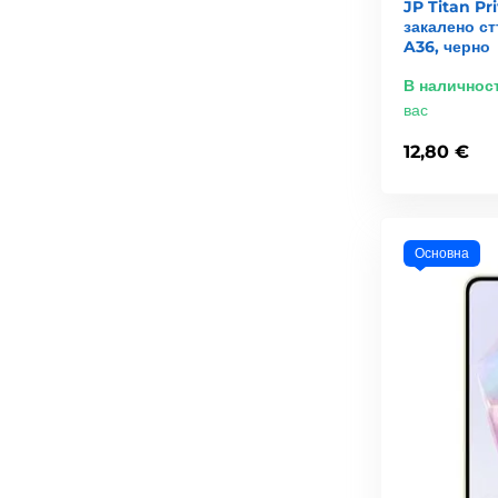
JP Titan Pr
закалено с
A36, черно
В наличнос
вас
12,80 €
Основна