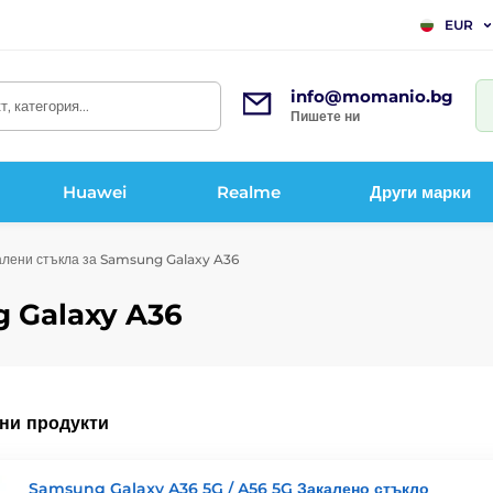
EUR
info@momanio.bg
, категория...
Пишете ни
Huawei
Realme
Други марки
лени стъкла за Samsung Galaxy A36
g Galaxy A36
ни продукти
Samsung Galaxy A36 5G / A56 5G Закалено стъкло