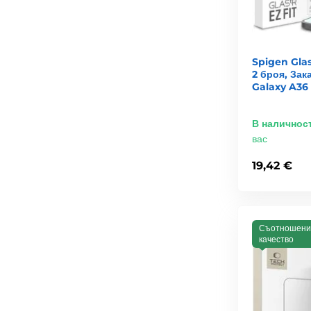
Spigen Glas
2 броя, За
Galaxy A36
В наличнос
вас
19,42 €
Съотношени
качество