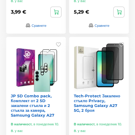
8. у вас
8. у вас
3,99 €
5,29 €
Сравнете
Сравнете
JP 5D Combo pack,
Tech-Protect Закалено
Комплект от 2 5D
стъкло Privacy,
закалени стъкла и 2
Samsung Galaxy A27
стъкла за камера,
5G, 2 броя
Samsung Galaxy A27
В наличност
,
в понеделник 10.
В наличност
,
в понеделник 10.
8. у вас
8. у вас