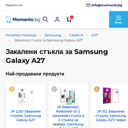
info@momanio.bg
Пишете ни
0
Меню
Начална страница
Samsung
Серия A
A27
Закалени стъкла за Samsung Galaxy A27
Закалени стъкла за Samsung
Galaxy A27
Най-продавани продукти
JP Комплект,
JP 2,5D Закалено
Комплект от 2
JP 5D Закалено
стъкло, Samsung
закалени стъкла и
стъкло, Samsung
Galaxy A27
2 стъкла за
Galaxy A27, черно
камера, Samsung