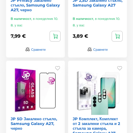
JP Privacy Закалено
JP 2,5D Закалено стъкло,
стъкло, Samsung Galaxy
Samsung Galaxy A27
A27, черно
В наличност
,
в понеделник 10.
В наличност
,
в понеделник 10.
8. у вас
8. у вас
7,99 €
3,89 €
Сравнете
Сравнете
JP 5D Закалено стъкло,
JP Комплект, Комплект
Samsung Galaxy A27,
от 2 закалени стъкла и 2
черно
стъкла за камера,
Samsung Galaxy A27