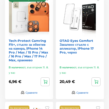
Tech-Protect Camring
OTAO Eyes Comfort
Fit+, стъкло за обектив
Закалено стъкло с
на камера, iPhone 14
апликатор, iPhone 17
Pro / Max / 15 Pro / Max
Pro, черно
/ 16 Pro / Max / 17 Pro /
Max, оранжево
В наличност
,
във вторник 11. 8.
В наличност
,
във вторник 11. 8.
у вас
у вас
6,96 €
20,49 €
Сравнете
Сравнете
За взискателни
За взискателни