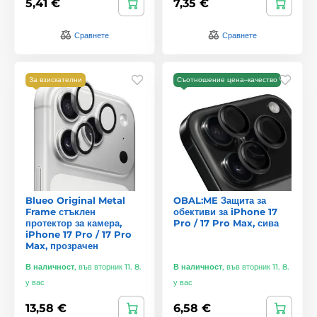
5,41 €
7,35 €
Сравнете
Сравнете
За взискателни
Съотношение цена–качество
Blueo Original Metal
OBAL:ME Защита за
Frame стъклен
обективи за iPhone 17
протектор за камера,
Pro / 17 Pro Max, сива
iPhone 17 Pro / 17 Pro
Max, прозрачен
В наличност
,
във вторник 11. 8.
В наличност
,
във вторник 11. 8.
у вас
у вас
13,58 €
6,58 €