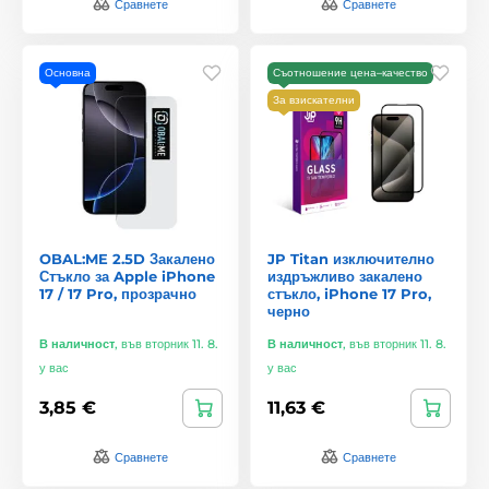
Сравнете
Сравнете
Основна
Съотношение цена–качество
За взискателни
OBAL:ME 2.5D Закалено
JP Titan изключително
Стъкло за Apple iPhone
издръжливо закалено
17 / 17 Pro, прозрачно
стъкло, iPhone 17 Pro,
черно
В наличност
,
във вторник 11. 8.
В наличност
,
във вторник 11. 8.
у вас
у вас
3,85 €
11,63 €
Сравнете
Сравнете