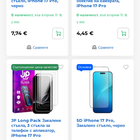
стъкло, iPhone 17 Pro,
обектив на камерата,
черно
iPhone 17 Pro
В наличност
,
във вторник 11. 8.
В наличност
,
във вторник 11. 8.
у вас
у вас
7,74 €
4,45 €
Сравнете
Сравнете
Съотношение цена–качество
Основна
JP Long Pack Закалени
5D iPhone 17 Pro,
стъкла, 3 стъкла за
Закалено стъкло, черно
телефон с апликатор,
iPhone 17 Pro