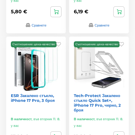
у вас
у вас
5,80 €
6,19 €
Сравнете
Сравнете
Съотношение цена–качество
Съотношение цена–качество
ESR Закалено стъкло,
Tech-Protect Закалено
iPhone 17 Pro, 3 броя
стъкло Quick Set+,
iPhone 17 Pro, черно, 2
броя
В наличност
,
във вторник 11. 8.
В наличност
,
във вторник 11. 8.
у вас
у вас