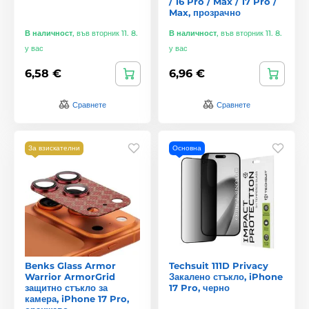
/ 16 Pro / Max / 17 Pro /
Max, прозрачно
В наличност
,
във вторник 11. 8.
В наличност
,
във вторник 11. 8.
у вас
у вас
6,58 €
6,96 €
Сравнете
Сравнете
За взискателни
Основна
Benks Glass Armor
Techsuit 111D Privacy
Warrior ArmorGrid
Закалено стъкло, iPhone
защитно стъкло за
17 Pro, черно
камера, iPhone 17 Pro,