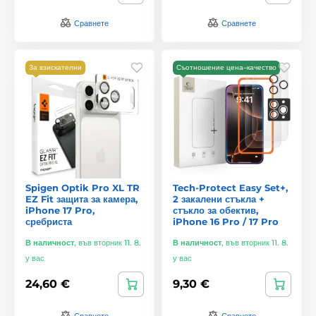
Сравнете
Сравнете
За взискателни
Съотношение цена–качество
Spigen Optik Pro XL TR
Tech-Protect Easy Set+,
EZ Fit защита за камера,
2 закалени стъкла +
iPhone 17 Pro,
стъкло за обектив,
сребриста
iPhone 16 Pro / 17 Pro
В наличност
,
във вторник 11. 8.
В наличност
,
във вторник 11. 8.
у вас
у вас
24,60 €
9,30 €
Сравнете
Сравнете