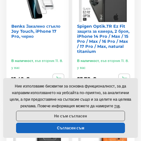
Benks Закалено стъкло
Spigen Optik.TR Ez Fit
Joy Touch, iPhone 17
защита за камера, 2 броя,
Pro, черно
iPhone 14 Pro / Max / 15
Pro / Max / 16 Pro / Max
/ 17 Pro / Max, natural
titanium
В наличност
,
във вторник 11. 8.
В наличност
,
във вторник 11. 8.
у вас
у вас
12,49 €
23,78 €
Ние използваме бисквитки за основна функционалност, за да
направим използването на уебсайта по-приятно, за аналитични
Сравнете
Сравнете
цели, а при предоставяне на съгласие също и за целите на целева
реклама. Повече информация можете да намерите
тук
.
За взискателни
За взискателни
Не съм съгласен
Съгласен съм