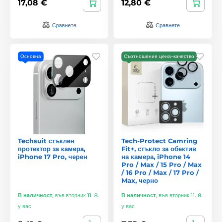
17,08 €
12,80 €
Сравнете
Сравнете
Основна
Съотношение цена–качество
Techsuit стъклен
Tech-Protect Camring
протектор за камера,
Fit+, стъкло за обектив
iPhone 17 Pro, черен
на камера, iPhone 14
Pro / Max / 15 Pro / Max
/ 16 Pro / Max / 17 Pro /
Max, черно
В наличност
,
във вторник 11. 8.
В наличност
,
във вторник 11. 8.
у вас
у вас