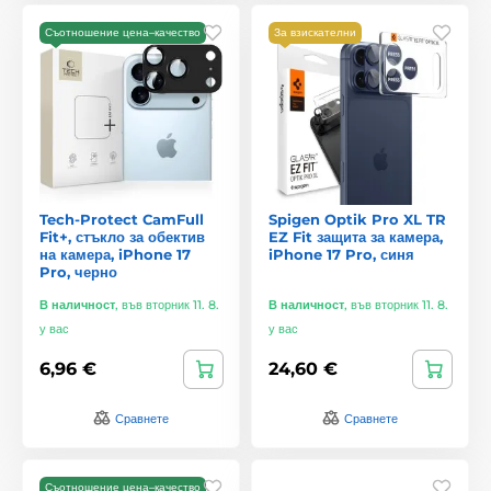
Съотношение цена–качество
За взискателни
Tech-Protect CamFull
Spigen Optik Pro XL TR
Fit+, стъкло за обектив
EZ Fit защита за камера,
на камера, iPhone 17
iPhone 17 Pro, синя
Pro, черно
В наличност
,
във вторник 11. 8.
В наличност
,
във вторник 11. 8.
у вас
у вас
6,96 €
24,60 €
Сравнете
Сравнете
Съотношение цена–качество