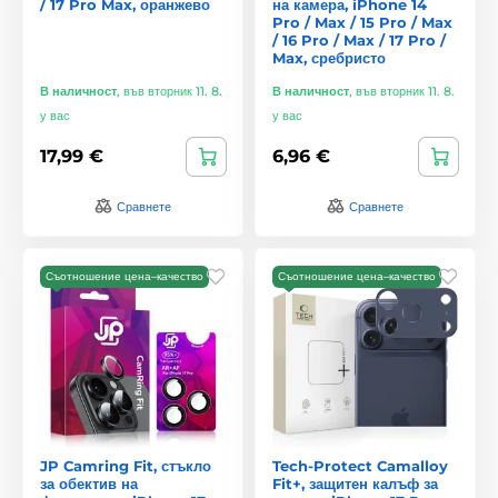
/ 17 Pro Max, оранжево
на камера, iPhone 14
Pro / Max / 15 Pro / Max
/ 16 Pro / Max / 17 Pro /
Max, сребристо
В наличност
,
във вторник 11. 8.
В наличност
,
във вторник 11. 8.
у вас
у вас
17,99 €
6,96 €
Сравнете
Сравнете
Съотношение цена–качество
Съотношение цена–качество
JP Camring Fit, стъкло
Tech-Protect Camalloy
за обектив на
Fit+, защитен калъф за