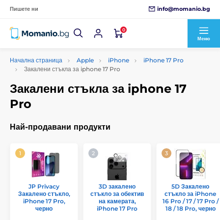
info@momanio.bg
Пишете ни
0
Меню
Начална страница
Apple
iPhone
iPhone 17 Pro
Закалени стъкла за iphone 17 Pro
Закалени стъкла за iphone 17
Pro
Най-продавани продукти
JP Privacy
3D закалено
5D Закалено
Закалено стъкло,
стъкло за обектив
стъкло за iPhone
iPhone 17 Pro,
на камерата,
16 Pro / 17 / 17 Pro /
черно
iPhone 17 Pro
18 / 18 Pro, черно