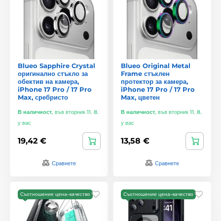
Blueo Sapphire Crystal
Blueo Original Metal
оригинално стъкло за
Frame стъклен
обектив на камера,
протектор за камера,
iPhone 17 Pro / 17 Pro
iPhone 17 Pro / 17 Pro
Max, сребристо
Max, цветен
В наличност
,
във вторник 11. 8.
В наличност
,
във вторник 11. 8.
у вас
у вас
19,42 €
13,58 €
Сравнете
Сравнете
Съотношение цена–качество
Съотношение цена–качество