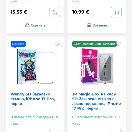
у вас
у вас
15,53 €
10,99 €
Сравнете
Сравнете
Основна
Съотношение цена–качество
Wency 5D Закалено
JP Magic Box Privacy
стъкло, iPhone 17 Pro,
5D Закалено стъкло с
черно
лесно поставяне, iPhone
17 Pro, черно
В наличност
,
във вторник 11. 8.
В наличност
,
във вторник 11. 8.
у вас
у вас