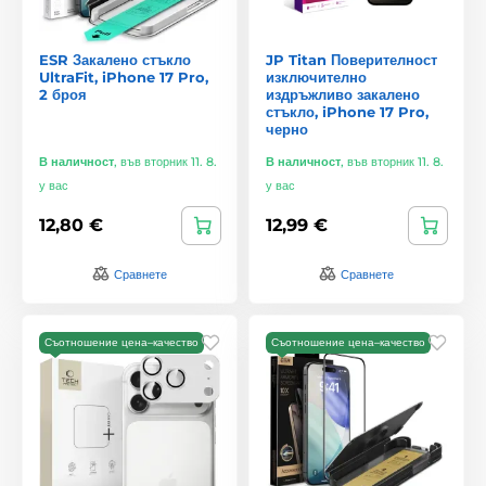
ESR Закалено стъкло
JP Titan Поверителност
UltraFit, iPhone 17 Pro,
изключително
2 броя
издръжливо закалено
стъкло, iPhone 17 Pro,
черно
В наличност
,
във вторник 11. 8.
В наличност
,
във вторник 11. 8.
у вас
у вас
12,80 €
12,99 €
Сравнете
Сравнете
Съотношение цена–качество
Съотношение цена–качество