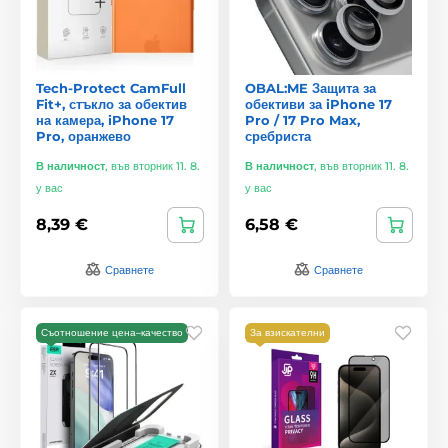
Tech-Protect CamFull
OBAL:ME Защита за
Fit+, стъкло за обектив
обективи за iPhone 17
на камера, iPhone 17
Pro / 17 Pro Max,
Pro, оранжево
сребриста
В наличност
,
във вторник 11. 8.
В наличност
,
във вторник 11. 8.
у вас
у вас
8,39 €
6,58 €
Сравнете
Сравнете
Съотношение цена–качество
За взискателни