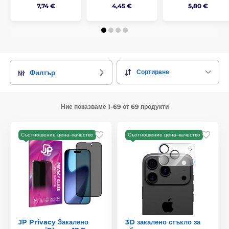
7,74 €
4,45 €
5,80 €
Сортиране
Филтър
Ние показваме 1-69 от 69 продукти
Съотношение цена–качество
Съотношение цена–качество
JP Privacy Закалено
3D закалено стъкло за