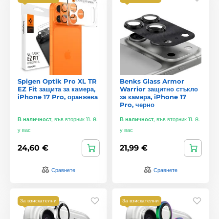
Spigen Optik Pro XL TR
Benks Glass Armor
EZ Fit защита за камера,
Warrior защитно стъкло
iPhone 17 Pro, оранжева
за камера, iPhone 17
Pro, черно
В наличност
,
във вторник 11. 8.
В наличност
,
във вторник 11. 8.
у вас
у вас
24,60 €
21,99 €
Сравнете
Сравнете
За взискателни
За взискателни