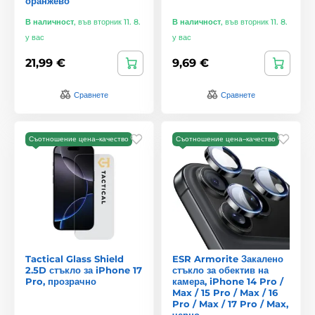
оранжево
В наличност
,
във вторник 11. 8.
В наличност
,
във вторник 11. 8.
у вас
у вас
21,99 €
9,69 €
Сравнете
Сравнете
Съотношение цена–качество
Съотношение цена–качество
Tactical Glass Shield
ESR Armorite Закалено
2.5D стъкло за iPhone 17
стъкло за обектив на
Pro, прозрачно
камера, iPhone 14 Pro /
Max / 15 Pro / Max / 16
Pro / Max / 17 Pro / Max,
черно