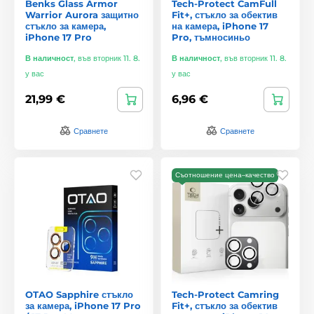
Benks Glass Armor
Tech-Protect CamFull
Warrior Aurora защитно
Fit+, стъкло за обектив
стъкло за камера,
на камера, iPhone 17
iPhone 17 Pro
Pro, тъмносиньо
В наличност
,
във вторник 11. 8.
В наличност
,
във вторник 11. 8.
у вас
у вас
21,99 €
6,96 €
Сравнете
Сравнете
Съотношение цена–качество
OTAO Sapphire стъкло
Tech-Protect Camring
за камера, iPhone 17 Pro
Fit+, стъкло за обектив