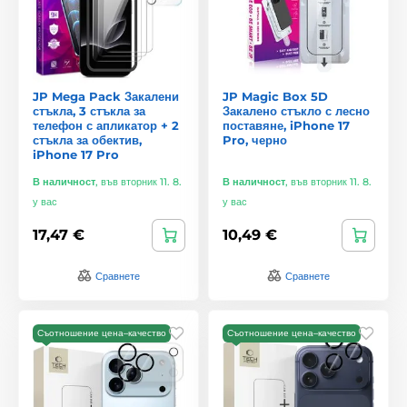
JP Mega Pack Закалени
JP Magic Box 5D
стъкла, 3 стъкла за
Закалено стъкло с лесно
телефон с апликатор + 2
поставяне, iPhone 17
стъкла за обектив,
Pro, черно
iPhone 17 Pro
В наличност
,
във вторник 11. 8.
В наличност
,
във вторник 11. 8.
у вас
у вас
17,47 €
10,49 €
Сравнете
Сравнете
Съотношение цена–качество
Съотношение цена–качество