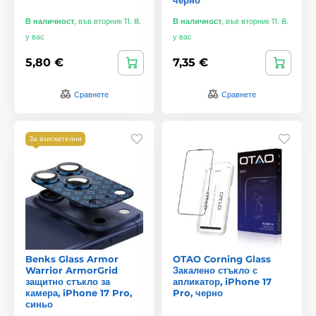
В наличност
,
във вторник 11. 8.
В наличност
,
във вторник 11. 8.
у вас
у вас
5,80 €
7,35 €
Сравнете
Сравнете
За взискателни
Benks Glass Armor
OTAO Corning Glass
Warrior ArmorGrid
Закалено стъкло с
защитно стъкло за
апликатор, iPhone 17
камера, iPhone 17 Pro,
Pro, черно
синьо