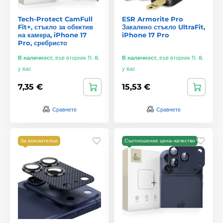
Tech-Protect CamFull
ESR Armorite Pro
Fit+, стъкло за обектив
Закалено стъкло UltraFit,
на камера, iPhone 17
iPhone 17 Pro
Pro, сребристо
В наличност
,
във вторник 11. 8.
В наличност
,
във вторник 11. 8.
у вас
у вас
7,35 €
15,53 €
Сравнете
Сравнете
За взискателни
Съотношение цена–качество