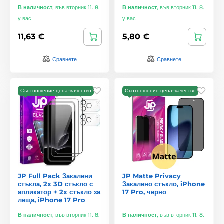
В наличност
,
във вторник 11. 8.
В наличност
,
във вторник 11. 8.
у вас
у вас
11,63 €
5,80 €
Сравнете
Сравнете
Съотношение цена–качество
Съотношение цена–качество
JP Full Pack Закалени
JP Matte Privacy
стъкла, 2x 3D стъкло с
Закалено стъкло, iPhone
апликатор + 2x стъкло за
17 Pro, черно
леща, iPhone 17 Pro
В наличност
,
във вторник 11. 8.
В наличност
,
във вторник 11. 8.