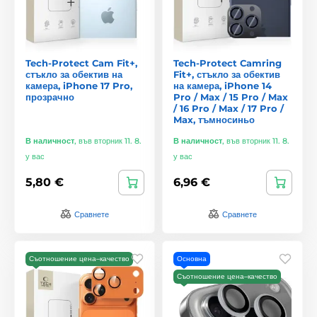
Tech-Protect Cam Fit+,
Tech-Protect Camring
стъкло за обектив на
Fit+, стъкло за обектив
камера, iPhone 17 Pro,
на камера, iPhone 14
прозрачно
Pro / Max / 15 Pro / Max
/ 16 Pro / Max / 17 Pro /
Max, тъмносиньо
В наличност
,
във вторник 11. 8.
В наличност
,
във вторник 11. 8.
у вас
у вас
5,80 €
6,96 €
Сравнете
Сравнете
Съотношение цена–качество
Основна
Съотношение цена–качество