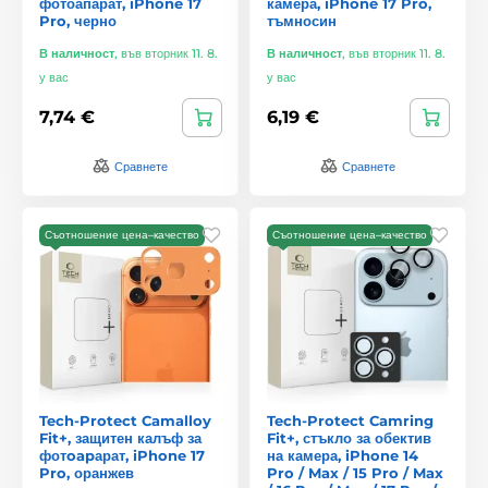
фотоапарат, iPhone 17
камера, iPhone 17 Pro,
Pro, черно
тъмносин
В наличност
,
във вторник 11. 8.
В наличност
,
във вторник 11. 8.
у вас
у вас
7,74 €
6,19 €
Сравнете
Сравнете
Съотношение цена–качество
Съотношение цена–качество
Tech-Protect Camalloy
Tech-Protect Camring
Fit+, защитен калъф за
Fit+, стъкло за обектив
фотoapарат, iPhone 17
на камера, iPhone 14
Pro, оранжев
Pro / Max / 15 Pro / Max