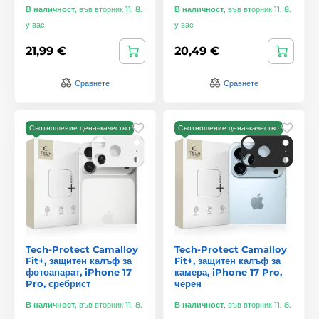
В наличност
,
във вторник 11. 8.
В наличност
,
във вторник 11. 8.
у вас
у вас
21,99 €
20,49 €
Сравнете
Сравнете
Съотношение цена–качество
Съотношение цена–качество
Tech-Protect Camalloy
Tech-Protect Camalloy
Fit+, защитен калъф за
Fit+, защитен калъф за
фотоапарат, iPhone 17
камера, iPhone 17 Pro,
Pro, сребрист
черен
В наличност
,
във вторник 11. 8.
В наличност
,
във вторник 11. 8.