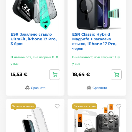
ESR Закалено стъкло
ESR Classic Hybrid
UltraFit, iPhone 17 Pro,
MagSafe + закалено
3 броя
стъкло, iPhone 17 Pro,
черен
В наличност
,
във вторник 11. 8.
В наличност
,
във вторник 11. 8.
у вас
у вас
15,53 €
18,64 €
Сравнете
Сравнете
За взискателни
За взискателни