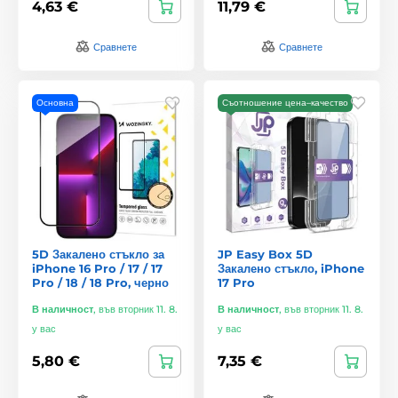
4,63 €
11,79 €
Сравнете
Сравнете
Основна
Съотношение цена–качество
5D Закалено стъкло за
JP Easy Box 5D
iPhone 16 Pro / 17 / 17
Закалено стъкло, iPhone
Pro / 18 / 18 Pro, черно
17 Pro
В наличност
,
във вторник 11. 8.
В наличност
,
във вторник 11. 8.
у вас
у вас
5,80 €
7,35 €