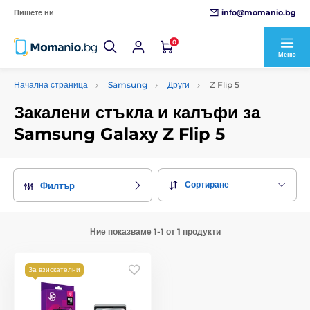
info@momanio.bg
Пишете ни
0
Меню
Начална страница
Samsung
Други
Z Flip 5
Закалени стъкла и калъфи за
Samsung Galaxy Z Flip 5
Сортиране
Филтър
Ние показваме 1-1 от 1 продукти
За взискателни