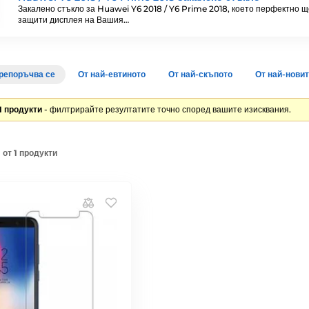
Закалено стъкло за Huawei Y6 2018 / Y6 Prime 2018, което перфектно щ
защити дисплея на Вашия…
репоръчва се
От най-евтиното
От най-скъпото
От най-нови
1 продукти
- филтрирайте резултатите точно според вашите изисквания.
 от 1 продукти