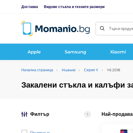
Доставка
Видове стъкла и техните размери
Търси продукт
Apple
Samsung
Xiaomi
Начална страница
Huawei
Серия Y
Y6 2018
Закалени стъкла и калъфи з
Филтър
Най-продава
1
Основна