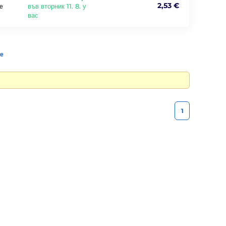
2,53 €
във вторник 11. 8. у
е
вас
те
1