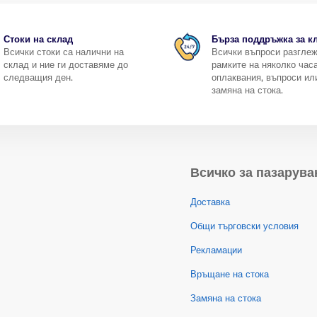
Стоки на склад
Бърза поддръжка за к
Всички стоки са налични на
Всички въпроси разгле
склад и ние ги доставяме до
рамките на няколко часа
следващия ден.
оплаквания, въпроси ил
замяна на стока.
Всичко за пазарува
Доставка
Общи търговски условия
Рекламации
Връщане на стока
Замяна на стока