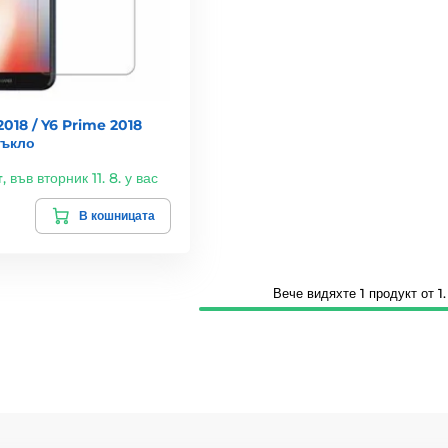
018 / Y6 Prime 2018
тъкло
т
,
във вторник 11. 8. у вас
В кошницата
Вече видяхте 1 продукт от 1.