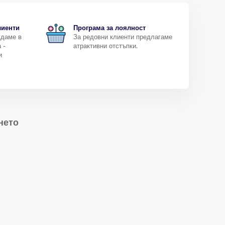
лиенти
Програма за лоялност
ждаме в
За редовни клиенти предлагаме
 -
атрактивни отстъпки.
и
нето