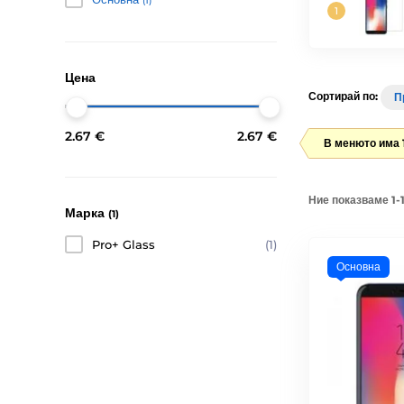
(1)
Цена
Сортирай по:
П
2.67 €
2.67 €
В менюто има 
Ние показваме 1-1
Марка
(1)
Pro+ Glass
(1)
Основна