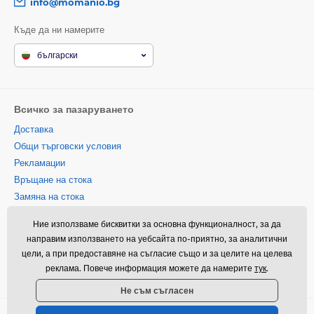
info@momanio.bg
Къде да ни намерите
български
Всичко за пазаруването
Доставка
Общи търговски условия
Рекламации
Връщане на стока
Замяна на стока
Политика за използване на
Ние използваме бисквитки за основна функционалност, за да
бисквитки
направим използването на уебсайта по-приятно, за аналитични
Информация за контакт
цели, а при предоставяне на съгласие също и за целите на целева
Информация за обработването
реклама. Повече информация можете да намерите
тук
.
на лични данни
Не съм съгласен