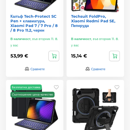
Калъф Tech-Protect SC
Techsuit FoldPro,
Pen + клавиатура,
Xiaomi Redmi Pad SE,
Xiaomi Pad 7 / 7 Pro / 8
Пеперуда
/ 8 Pro 11.2, черен
В наличност
,
във вторник 11. 8.
В наличност
,
във вторник 11. 8.
у вас
у вас
53,99 €
15,14 €
Сравнете
Сравнете
Безплатна доставка
Съотношение цена–качество