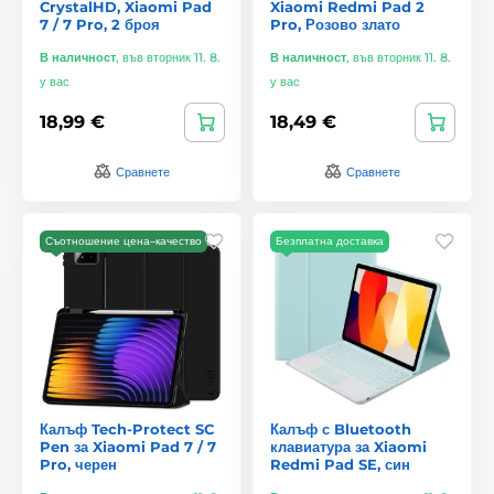
CrystalHD, Xiaomi Pad
Xiaomi Redmi Pad 2
7 / 7 Pro, 2 броя
Pro, Розово злато
В наличност
,
във вторник 11. 8.
В наличност
,
във вторник 11. 8.
у вас
у вас
18,99 €
18,49 €
Сравнете
Сравнете
Съотношение цена–качество
Безплатна доставка
Калъф Tech-Protect SC
Калъф с Bluetooth
Pen за Xiaomi Pad 7 / 7
клавиатура за Xiaomi
Pro, черен
Redmi Pad SE, син