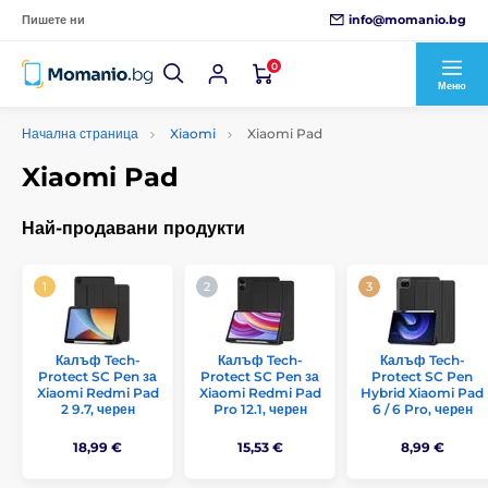
info@momanio.bg
Пишете ни
0
Меню
Начална страница
Xiaomi
Xiaomi Pad
Xiaomi Pad
Най-продавани продукти
Калъф Tech-
Калъф Tech-
Калъф Tech-
Protect SC Pen за
Protect SC Pen за
Protect SC Pen
Xiaomi Redmi Pad
Xiaomi Redmi Pad
Hybrid Xiaomi Pad
2 9.7, черен
Pro 12.1, черен
6 / 6 Pro, черен
18,99 €
15,53 €
8,99 €