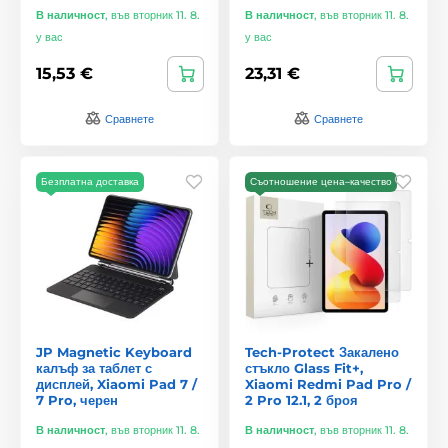
В наличност
,
във вторник 11. 8.
В наличност
,
във вторник 11. 8.
у вас
у вас
15,53 €
23,31 €
Сравнете
Сравнете
Безплатна доставка
Съотношение цена–качество
JP Magnetic Keyboard
Tech-Protect Закалено
калъф за таблет с
стъкло Glass Fit+,
дисплей, Xiaomi Pad 7 /
Xiaomi Redmi Pad Pro /
7 Pro, черен
2 Pro 12.1, 2 броя
В наличност
,
във вторник 11. 8.
В наличност
,
във вторник 11. 8.