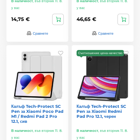
В наличност
,
във вторник 11. 8.
В наличност
,
във вторник 11. 8.
у вас
у вас
14,75 €
46,65 €
Сравнете
Сравнете
Съотношение цена–качество
Калъф Tech-Protect SC
Калъф Tech-Protect SC
Pen за Xiaomi Poco Pad
Pen за Xiaomi Redmi
M1 / Redmi Pad 2 Pro
Pad Pro 12.1, черен
12.1, сив
В наличност
,
във вторник 11. 8.
В наличност
,
във вторник 11. 8.
у вас
у вас