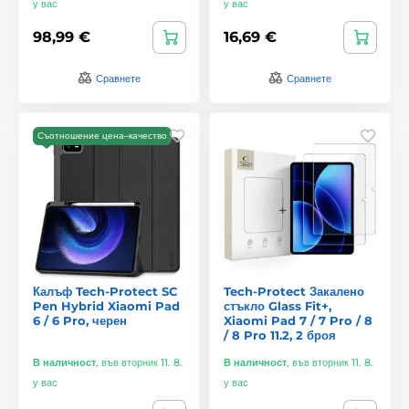
у вас
у вас
98,99 €
16,69 €
Сравнете
Сравнете
Съотношение цена–качество
Калъф Tech-Protect SC
Tech-Protect Закалено
Pen Hybrid Xiaomi Pad
стъкло Glass Fit+,
6 / 6 Pro, черен
Xiaomi Pad 7 / 7 Pro / 8
/ 8 Pro 11.2, 2 броя
В наличност
,
във вторник 11. 8.
В наличност
,
във вторник 11. 8.
у вас
у вас