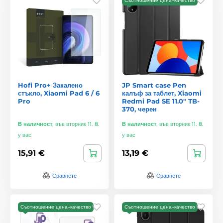
Съотношение цена–качество
Hofi Pro+ Закалено
JP Smart case Pen
стъкло, Xiaomi Pad 6 / 6
калъф за таблет, Xiaomi
Pro
Redmi Pad SE 11.0" TB-
370, черен
В наличност
,
във вторник 11. 8.
В наличност
,
във вторник 11. 8.
у вас
у вас
15,91 €
13,19 €
Сравнете
Сравнете
Съотношение цена–качество
Съотношение цена–качество