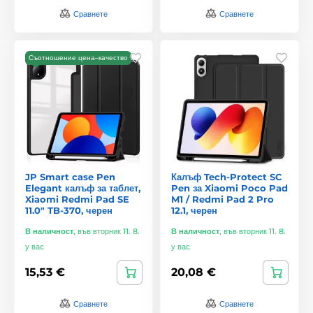
Сравнете
Сравнете
Съотношение цена–качество
JP Smart case Pen
Калъф Tech-Protect SC
Elegant калъф за таблет,
Pen за Xiaomi Poco Pad
Xiaomi Redmi Pad SE
M1 / Redmi Pad 2 Pro
11.0" TB-370, черен
12.1, черен
В наличност
,
във вторник 11. 8.
В наличност
,
във вторник 11. 8.
у вас
у вас
15,53 €
20,08 €
Сравнете
Сравнете