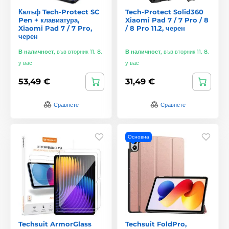
Калъф Tech-Protect SC
Tech-Protect Solid360
Pen + клавиатура,
Xiaomi Pad 7 / 7 Pro / 8
Xiaomi Pad 7 / 7 Pro,
/ 8 Pro 11.2, черен
черен
В наличност
,
във вторник 11. 8.
В наличност
,
във вторник 11. 8.
у вас
у вас
53,49 €
31,49 €
Сравнете
Сравнете
Основна
Techsuit ArmorGlass
Techsuit FoldPro,