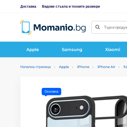
Доставка
Видове стъкла и техните размери
Търси продукт
Apple
Samsung
Xiaomi
Начална страница
Apple
iPhone
iPhone Air
К
Основна