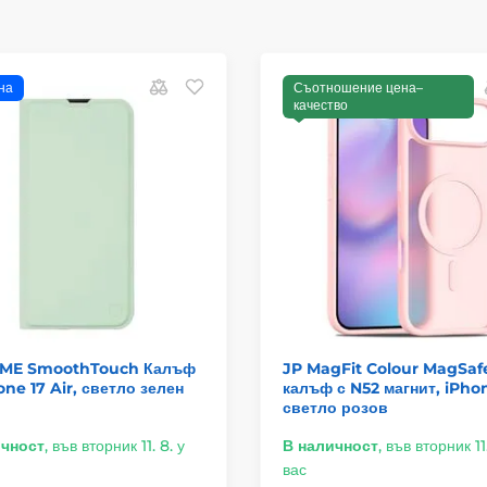
на
Съотношение цена–
качество
ME SmoothTouch Калъф
JP MagFit Colour MagSaf
one 17 Air, светло зелен
калъф с N52 магнит, iPhon
светло розов
ичност
,
във вторник 11. 8. у
В наличност
,
във вторник 11.
вас