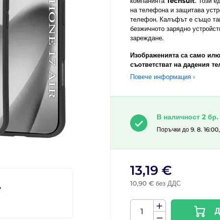
компанията
Techsuit
. Този 
на телефона и защитава устр
телефон. Калъфът е също так
безжичното зарядно устройс
зареждане.
Изображенията са само илю
съответстват на дадения те
Повече информация ›
В наличност 2 бр.
Поръчки до 9. 8. 16:00
13,19 €
10,90 € без ДДС
?
Д