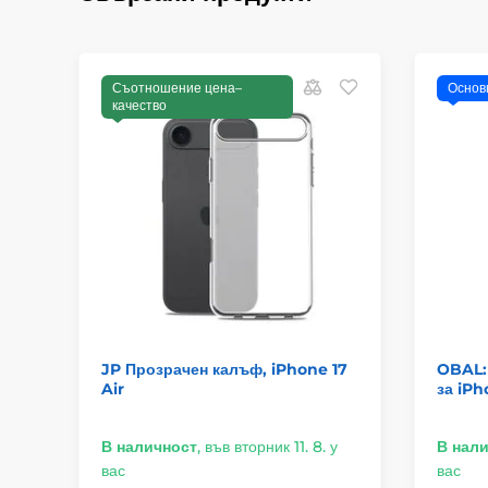
Съотношение цена–
Основ
качество
JP Прозрачен калъф, iPhone 17
OBAL:
Air
за iPh
В наличност
,
във вторник 11. 8. у
В нал
вас
вас