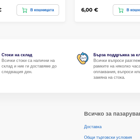
€
6,00 €
В кошницата
В кошн
Стоки на склад
Бърза поддръжка за к
Всички стоки са налични на
Всички въпроси разгле
склад и ние ги доставяме до
рамките на няколко часа
следващия ден.
оплаквания, въпроси ил
замяна на стока.
Всичко за пазарува
Доставка
Общи търговски условия