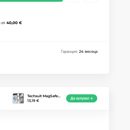
а
от
40,00 €
Гаранция:
24 месеца
Techsuit MagSafe…
Да купуват
13,19 €