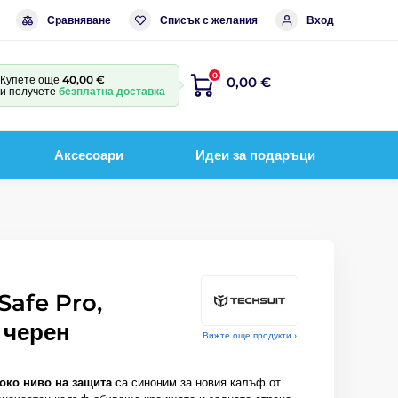
Сравняване
Списък с желания
Вход
0
Купете още
40,00 €
0,00 €
и получете
безплатна доставка
Аксесоари
Идеи за подаръци
Safe Pro,
, черен
Вижте още продукти ›
око ниво на защита
са синоним за новия калъф от