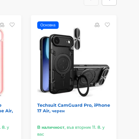
Основна
О
e
Techsuit CamGuard Pro, iPhone
iP
e Air,
17 Air, черен
 8. у
В наличност
,
във вторник 11. 8. у
В 
вас
ва