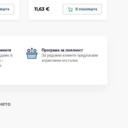
11,63 €
5,
ицата
В кошницата
лиенти
Програма за лоялност
ждаме в
За редовни клиенти предлагаме
 -
атрактивни отстъпки.
и
нето