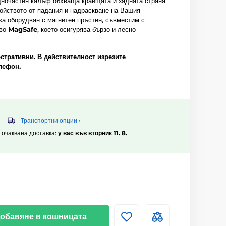
едночастен калъф обхваща краищата и задната страна
ойството от падания и надраскване на Вашия
а оборудван с магнитен пръстен, съвместим с
тво
MagSafe
, което осигурява бързо и лесно
стративни. В действителност изрезите
лефон.
Транспортни опции ›
, очаквана доставка:
у вас във вторник 11. 8.
обавяне в кошницата