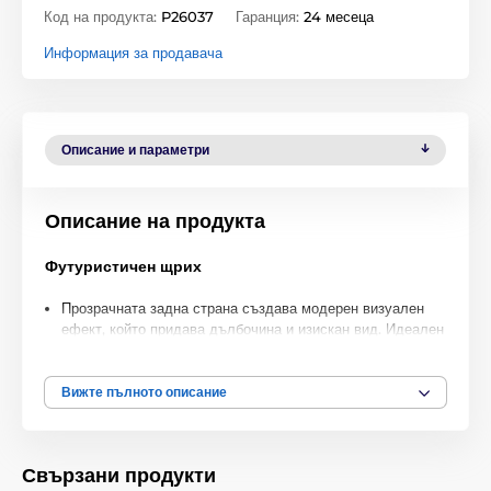
Код на продукта:
P26037
Гаранция:
24 месеца
Информация за продавача
Описание и параметри
Описание на продукта
Футуристичен щрих
Прозрачната задна страна създава модерен визуален
ефект, който придава дълбочина и изискан вид. Идеален
за тези, които оценяват иновативните и стилни
аксесоари.
Вижте пълното описание
Противоплъзгащи детайли
Калъфът е проектиран с две симетрични ленти, които
осигуряват здрав захват. Безопасно държи телефона
Свързани продукти