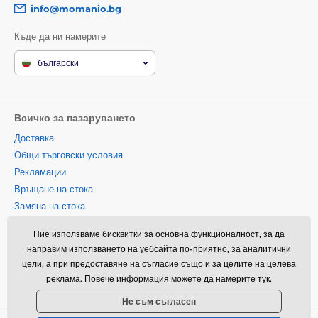
info@momanio.bg
Къде да ни намерите
български
Всичко за пазаруването
Доставка
Общи търговски условия
Рекламации
Връщане на стока
Замяна на стока
Политика за използване на
Ние използваме бисквитки за основна функционалност, за да
бисквитки
направим използването на уебсайта по-приятно, за аналитични
Информация за контакт
цели, а при предоставяне на съгласие също и за целите на целева
Информация за обработването
реклама. Повече информация можете да намерите
тук
.
на лични данни
Не съм съгласен