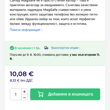
Candy MagSafe не е просто стилен калъф – това е
практичен аксесоар за ежедневието. Съчетава качествени
материали, надеждна MagSafe съвместимост и умна
конструкция, която защитава телефона без излишно тегло
или обем. Идеален избор за тези, които искат перфектен
баланс между функционалност, защита и естетика.
Повече информация ›
Транспортни опции ›
В наличност 1 бр.
Поръчки до 9. 8. 16:00, очаквана доставка:
у вас във вторник 11.
8.
10,08 €
8,33 € без ДДС
Добавяне в кошницата