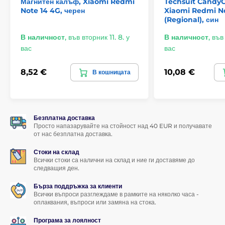
Магнитен калъф, Xiaomi Redmi
Techsuit Candy
Note 14 4G, черен
Xiaomi Redmi N
(Regional), син
В наличност
,
във вторник 11. 8. у
В наличност
,
във 
вас
вас
8,52 €
10,08 €
В кошницата
Безплатна доставка
Просто напазарувайте на стойност над 40 EUR и получавате
от нас безплатна доставка.
Стоки на склад
Всички стоки са налични на склад и ние ги доставяме до
следващия ден.
Бърза поддръжка за клиенти
Всички въпроси разглеждаме в рамките на няколко часа -
оплаквания, въпроси или замяна на стока.
Програма за лоялност