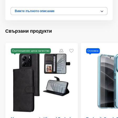
износване.
MagSafe съвместимост:
Интегриран магнитен пръстен
Вижте пълното описание
с неодимови магнити за силно и прецизно закрепване на
MagSafe аксесоари.
Тънък профил:
Калъфът осигурява защита без
Свързани продукти
излишно увеличаване на обема или теглото на
устройството.
Подсилени ъгли:
Микроструктурите в ъглите
минимизират предаването на удари и защитават корпуса
Съотношение цена–качество
Основна
на телефона от механични повреди.
Без компромиси:
Никакви козметични или
функционални повреди – калъфът е проектиран с
внимание към детайла и дългосрочна употреба.