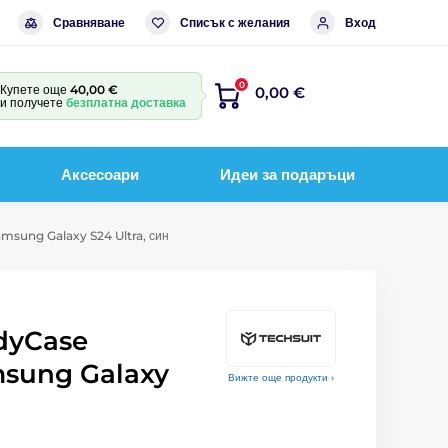
Сравняване
Списък с желания
Вход
0
Купете още
40,00 €
0,00 €
и получете
безплатна доставка
Аксесоари
Идеи за подаръци
msung Galaxy S24 Ultra, син
dyCase
msung Galaxy
Вижте още продукти ›