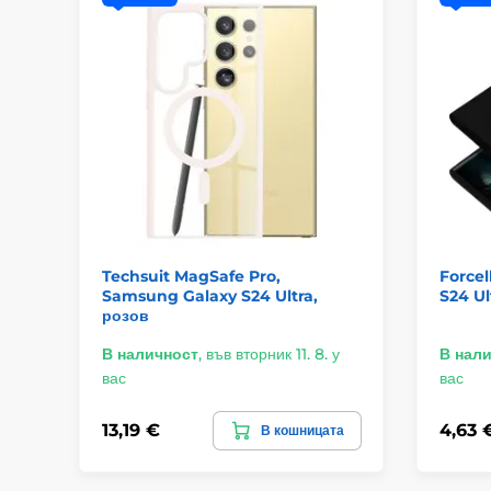
Techsuit MagSafe Pro,
Forcel
Samsung Galaxy S24 Ultra,
S24 Ul
розов
В наличност
,
във вторник 11. 8. у
В нал
вас
вас
13,19 €
4,63 
В кошницата