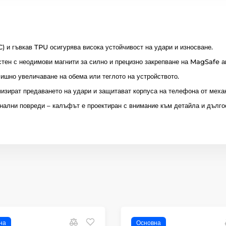
) и гъвкав TPU осигурява висока устойчивост на удари и износване.
тен с неодимови магнити за силно и прецизно закрепване на MagSafe а
ишно увеличаване на обема или теглото на устройството.
изират предаването на удари и защитават корпуса на телефона от меха
ални повреди – калъфът е проектиран с внимание към детайла и дълго
на
Основна