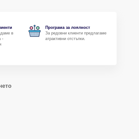
лиенти
Програма за лоялност
ждаме в
За редовни клиенти предлагаме
 -
атрактивни отстъпки.
и
нето