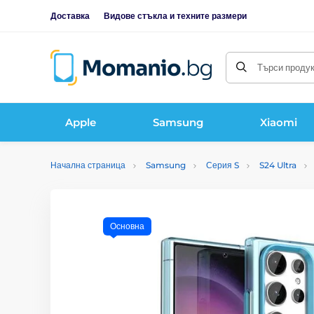
Доставка
Видове стъкла и техните размери
Търси продукт
Apple
Samsung
Xiaomi
Начална страница
Samsung
Серия S
S24 Ultra
Основна