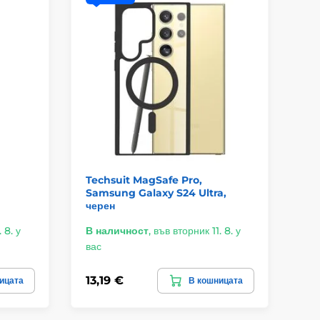
Techsuit MagSafe Pro,
Ni
Samsung Galaxy S24 Ultra,
Sa
черен
че
 8. у
В наличност
,
във вторник 11. 8. у
В 
вас
ва
13,19 €
11
ицата
В кошницата