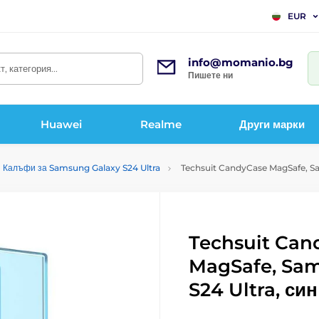
EUR
info@momanio.bg
, категория...
Пишете ни
Huawei
Realme
Други марки
Калъфи за Samsung Galaxy S24 Ultra
Techsuit CandyCase MagSafe, Sa
Techsuit Can
MagSafe, Sa
S24 Ultra, син