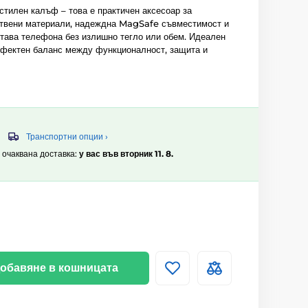
тилен калъф – това е практичен аксесоар за
ствени материали, надеждна MagSafe съвместимост и
итава телефона без излишно тегло или обем. Идеален
перфектен баланс между функционалност, защита и
Транспортни опции ›
, очаквана доставка:
у вас във вторник 11. 8.
обавяне в кошницата