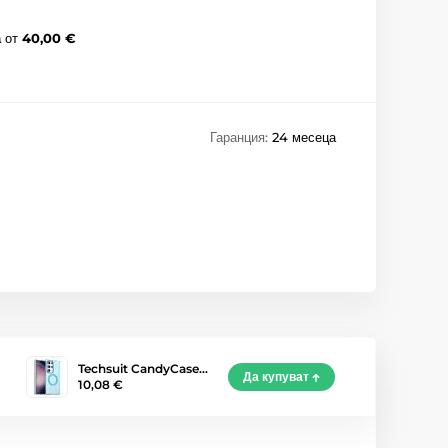
а
от
40,00 €
Гаранция:
24 месеца
Techsuit CandyCase…
Да купуват
10,08 €