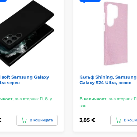
l soft Samsung Galaxy
Калъф Shining, Samsung
tra черен
Galaxy S24 Ultra, розов
ичност
,
във вторник 11. 8. у
В наличност
,
във вторник 11.
вас
€
3,85 €
В кошницата
В кошн