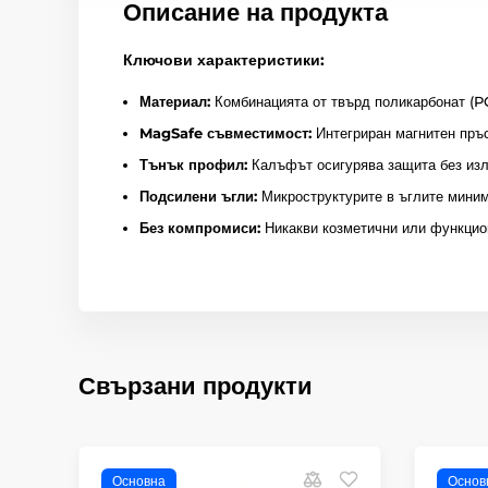
Описание на продукта
Ключови характеристики:
Материал:
Комбинацията от твърд поликарбонат (PC
MagSafe съвместимост:
Интегриран магнитен пръс
Тънък профил:
Калъфът осигурява защита без изл
Подсилени ъгли:
Микроструктурите в ъглите миним
Без компромиси:
Никакви козметични или функцион
Свързани продукти
Основна
Основ