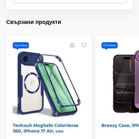
с неодимови магнити за силно и прецизно закрепване на
MagSafe аксесоари.
Тънък профил:
Калъфът осигурява защита без
Свързани продукти
излишно увеличаване на обема или теглото на
устройството.
Подсилени ъгли:
Микроструктурите в ъглите
минимизират предаването на удари и защитават корпуса
Основна
Основна
на телефона от механични повреди.
Без компромиси:
Никакви козметични или
функционални повреди – калъфът е проектиран с
внимание към детайла и дългосрочна употреба.
Techsuit MagSafe ColorVerse
Breezy Case, iP
360, iPhone 17 Air, син