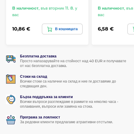
В наличност
,
във вторник 11. 8. у
В наличност
,
във 
вас
вас
10,86 €
6,58 €
В кошницата
Безплатна доставка
Просто напазарувайте на стойност над 40 EUR и получавате
от нас безплатна доставка.
Стоки на склад
Всички стоки са налични на склад и ние ги доставяме до
следващия ден.
Бърза поддръжка за клиенти
Всички въпроси разглеждаме в рамките на няколко часа -
оплаквания, въпроси или замяна на стока.
Програма за лоялност
За редовни клиенти предлагаме атрактивни отстъпки.