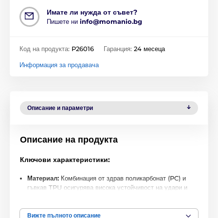
Имате ли нужда от съвет?
Пишете ни
info@momanio.bg
Код на продукта:
P26016
Гаранция:
24 месеца
Информация за продавача
Описание и параметри
Описание на продукта
Ключови характеристики:
Материал:
Комбинация от здрав поликарбонат (PC) и
гъвкав TPU осигурява висока устойчивост на удари и
износване.
MagSafe съвместимост:
Интегриран магнитен пръстен
Вижте пълното описание