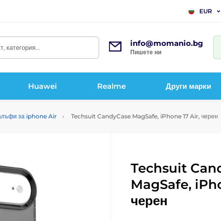
EUR
info@momanio.bg
, категория...
Пишете ни
Huawei
Realme
Други марки
алъфи за iphone Air
Techsuit CandyCase MagSafe, iPhone 17 Air, черен
Techsuit Can
MagSafe, iPho
черен