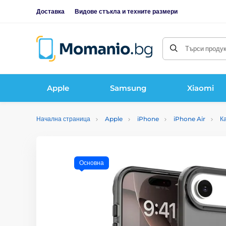
Доставка
Видове стъкла и техните размери
Търси продукт
Apple
Samsung
Xiaomi
Начална страница
Apple
iPhone
iPhone Air
К
Основна