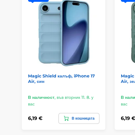
Magic Shield калъф, iPhone 17
Magic 
Air, син
Air, з
В наличност
,
във вторник 11. 8. у
В нал
вас
вас
6,19 €
6,19 
В кошницата