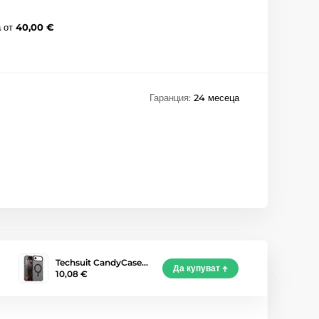
а
от
40,00 €
Гаранция:
24 месеца
Techsuit CandyCase…
Да купуват
10,08 €