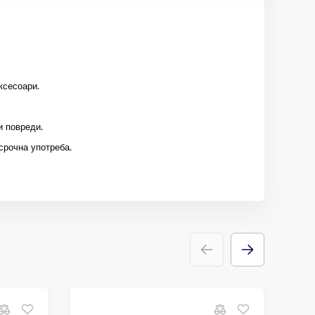
ксесоари.
и повреди.
срочна употреба.
С