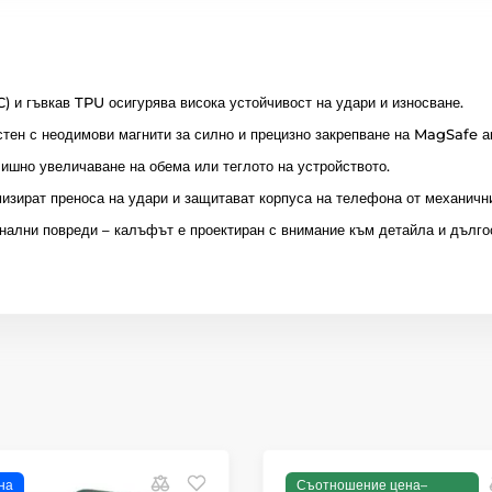
) и гъвкав TPU осигурява висока устойчивост на удари и износване.
тен с неодимови магнити за силно и прецизно закрепване на MagSafe а
ишно увеличаване на обема или теглото на устройството.
изират преноса на удари и защитават корпуса на телефона от механичн
ални повреди – калъфът е проектиран с внимание към детайла и дълго
на
Съотношение цена–