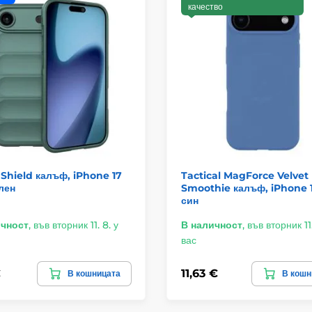
качество
Shield калъф, iPhone 17
Tactical MagForce Velvet
елен
Smoothie калъф, iPhone 1
син
ичност
,
във вторник 11. 8. у
В наличност
,
във вторник 11.
вас
€
11,63 €
В кошницата
В кошн