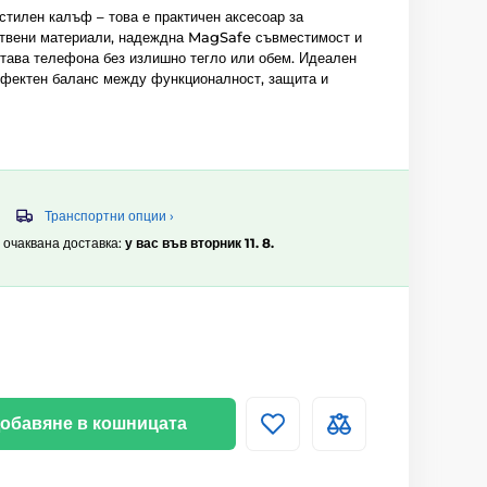
тилен калъф – това е практичен аксесоар за
ствени материали, надеждна MagSafe съвместимост и
итава телефона без излишно тегло или обем. Идеален
перфектен баланс между функционалност, защита и
Транспортни опции ›
, очаквана доставка:
у вас във вторник 11. 8.
обавяне в кошницата