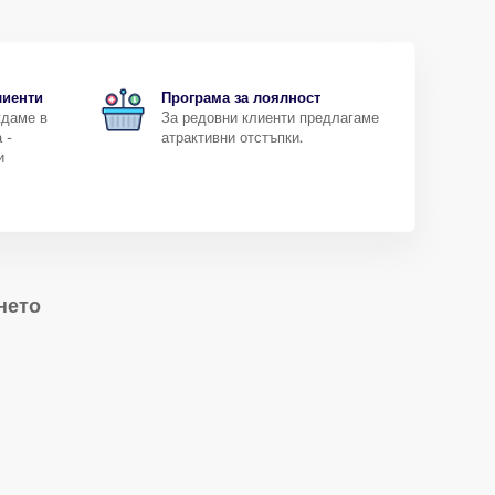
лиенти
Програма за лоялност
ждаме в
За редовни клиенти предлагаме
 -
атрактивни отстъпки.
и
нето