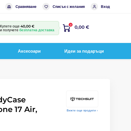
Сравняване
Списък с желания
Вход
0
Купете още
40,00 €
0,00 €
и получете
безплатна доставка
Аксесоари
Идеи за подаръци
dyCase
ne 17 Air,
Вижте още продукти ›