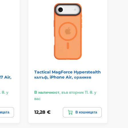
к
Tactical MagForce Hyperstealth
Ta
7 Air,
калъф, iPhone Air, оранжев
Sm
св
 8. у
В наличност
,
във вторник 11. 8. у
В 
вас
ва
12,28 €
11
ицата
В кошницата