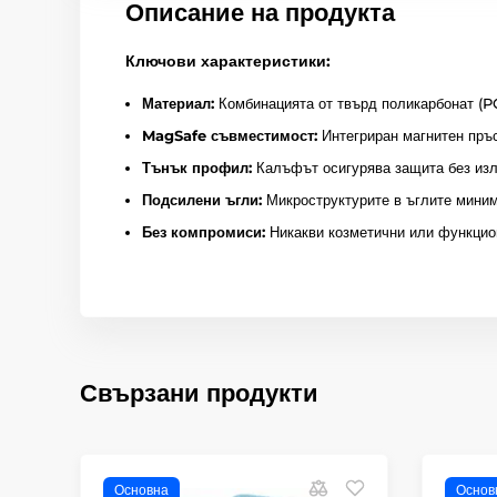
Описание на продукта
Ключови характеристики:
Материал:
Комбинацията от твърд поликарбонат (PC
MagSafe съвместимост:
Интегриран магнитен пръс
Тънък профил:
Калъфът осигурява защита без изл
Подсилени ъгли:
Микроструктурите в ъглите миним
Без компромиси:
Никакви козметични или функцион
Свързани продукти
Основна
Основ