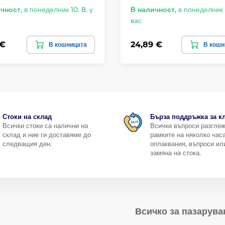
ичност
,
в понеделник 10. 8. у
В наличност
,
в понеделник 1
вас
 €
24,89 €
В кошницата
В кошн
Стоки на склад
Бърза поддръжка за к
Всички стоки са налични на
Всички въпроси разгле
склад и ние ги доставяме до
рамките на няколко часа
следващия ден.
оплаквания, въпроси ил
замяна на стока.
Всичко за пазарува