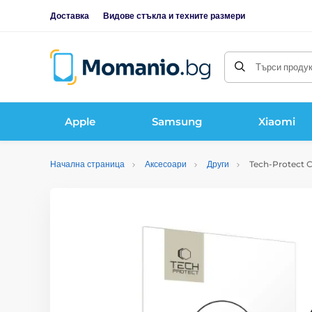
Доставка
Видове стъкла и техните размери
Търси продукт
Apple
Samsung
Xiaomi
Начална страница
Аксесоари
Други
Tech-Protect Ca