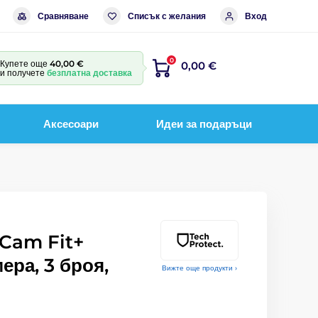
Сравняване
Списък с желания
Вход
0
Купете още
40,00 €
0,00 €
и получете
безплатна доставка
Аксесоари
Идеи за подаръци
 Cam Fit+
ера, 3 броя,
Вижте още продукти ›