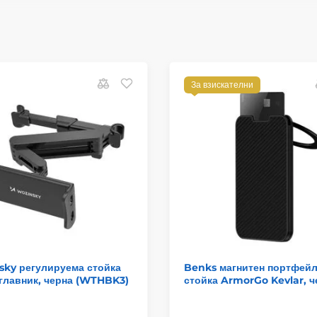
За взискателни
sky регулируема стойка
Benks магнитен портфейл
главник, черна (WTHBK3)
стойка ArmorGo Kevlar, ч