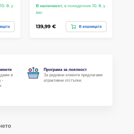
0. 8. у
В наличност
,
в понеделник 10. 8. у
В 
вас
ва
139,99 €
50
ицата
В кошницата
лиенти
Програма за лоялност
ждаме в
За редовни клиенти предлагаме
 -
атрактивни отстъпки.
и
нето