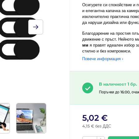
Осигурете си спокойствие и 
и елегантна капачка за камер
изключително практична пом
да наруши дизайна или функц
Благодарение на простия плъ
движение с пръст. Нейното м
мм
я правят идеален избор за
стилно и без компромиси.
Повече информация ›
В наличност 1 бр.
Поръчки до 16:00, оча
5,02 €
4,15 € без ДДС