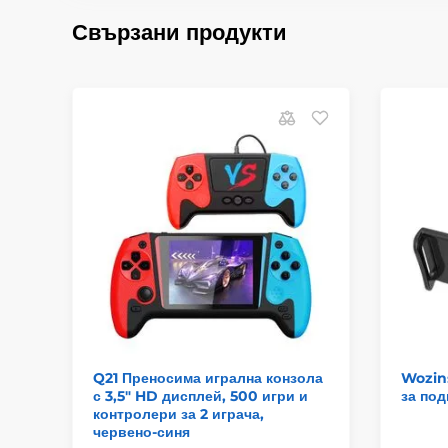
Свързани продукти
Q21 Преносима игрална конзола
Wozin
с 3,5" HD дисплей, 500 игри и
за под
контролери за 2 играча,
червено-синя