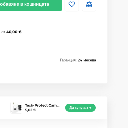
обавяне в кошницата
а
от
40,00 €
Гаранция:
24 месеца
Tech-Protect Cam…
Да купуват
5,02 €