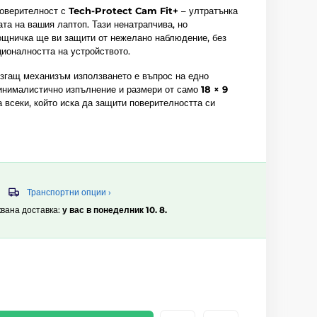
поверителност с
Tech-Protect Cam Fit+
– ултратънка
ата на вашия лаптоп. Тази ненатрапчива, но
ощничка ще ви защити от нежелано наблюдение, без
ионалността на устройството.
згащ механизъм използването е въпрос на едно
инималистично изпълнение и размери от само
18 × 9
 всеки, който иска да защити поверителността си
Транспортни опции ›
квана доставка:
у вас в понеделник 10. 8.