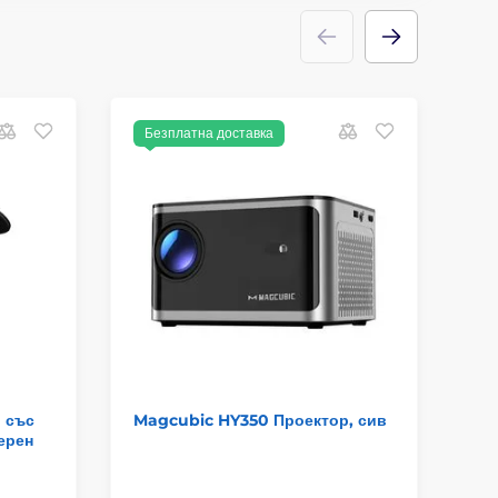
Безплатна доставка
Б
 със
Magcubic HY350 Проектор, сив
Ум
ерен
ра