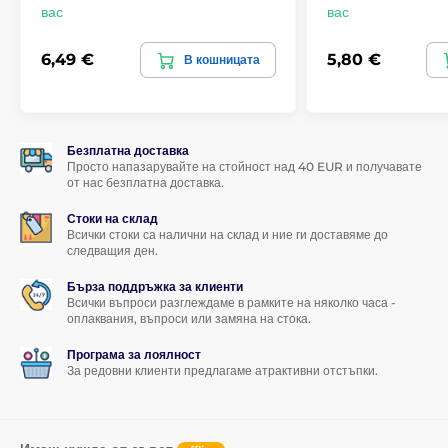
вас
вас
Екологична опаковка от рециклирана хартия
На разположение в три цвята
6,49 €
5,80 €
В кошницата
Безплатна доставка
Просто напазарувайте на стойност над 40 EUR и получавате
от нас безплатна доставка.
Стоки на склад
Всички стоки са налични на склад и ние ги доставяме до
следващия ден.
Бърза поддръжка за клиенти
Всички въпроси разглеждаме в рамките на няколко часа -
оплаквания, въпроси или замяна на стока.
Програма за лоялност
За редовни клиенти предлагаме атрактивни отстъпки.