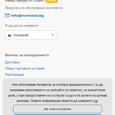
Имаш нужда от съвет
offline
Предлага се обслужване на клиенти
info@momanio.bg
Къде да ни намерите
български
Всичко за пазаруването
Доставка
Общи търговски условия
Рекламации
Връщане на стока
Ние използваме бисквитки за основна функционалност, за да
Замяна на стока
направим използването на уебсайта по-приятно, за аналитични
Политика за използване на
цели, а при предоставяне на съгласие също и за целите на целева
бисквитки
реклама. Повече информация можете да намерите
тук
.
Информация за контакт
Не съм съгласен
Информация за обработването
на лични данни