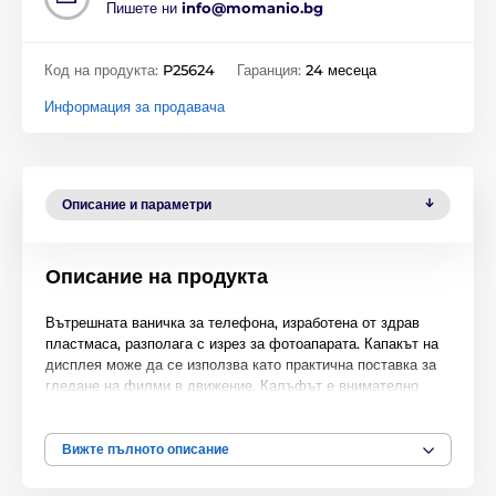
Пишете ни
info@momanio.bg
Код на продукта:
P25624
Гаранция:
24 месеца
Информация за продавача
Описание и параметри
Описание на продукта
Вътрешната ваничка за телефона, изработена от здрав
пластмаса, разполага с изрез за фотоапарата. Капакът на
дисплея може да се използва като практична поставка за
гледане на филми в движение. Калъфът е внимателно
прошит и се докосва много приятно. Високоговорителят
има свой собствен отвор, което позволява телефониране
дори при затворен капак.
Вижте пълното описание
Калъфът съдържа два джоба за платежни карти, а в