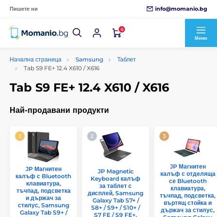
info@momanio.bg
Пишете ни
0
Меню
Начална страница
Samsung
Таблет
Tab S9 FE+ 12.4 X610 / X616
Tab S9 FE+ 12.4 X610 / X616
Най-продавани продукти
JP Магнитен
JP Магнитен
JP Magnetic
калъф с отделяща
калъф с Bluetooth
Keyboard калъф
се Bluetooth
клавиатура,
за таблет с
клавиатура,
тъчпад, подсветка
дисплей, Samsung
тъчпад, подсветка,
и държач за
Galaxy Tab S7+ /
въртящ стойка и
стилус, Samsung
S8+ / S9+ / S10+ /
държач за стилус,
Galaxy Tab S9+ /
S7 FE / S9 FE+,