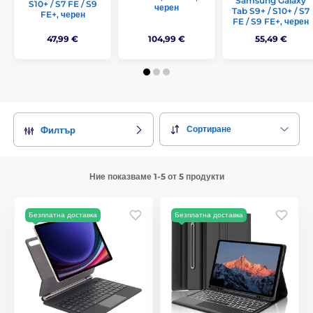
Samsung Galaxy
S10+ / S7 FE / S9
черен
Tab S9+ / S10+ / S7
FE+, черен
FE / S9 FE+, черен
47,99 €
104,99 €
55,49 €
Сортиране
Филтър
Ние показваме 1-5 от 5 продукти
Безплатна доставка
Безплатна доставка