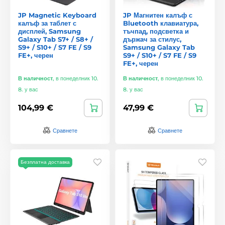
JP Magnetic Keyboard
JP Магнитен калъф с
калъф за таблет с
Bluetooth клавиатура,
дисплей, Samsung
тъчпад, подсветка и
Galaxy Tab S7+ / S8+ /
държач за стилус,
S9+ / S10+ / S7 FE / S9
Samsung Galaxy Tab
FE+, черен
S9+ / S10+ / S7 FE / S9
FE+, черен
В наличност
,
в понеделник 10.
В наличност
,
в понеделник 10.
8. у вас
8. у вас
104,99 €
47,99 €
Сравнете
Сравнете
Безплатна доставка