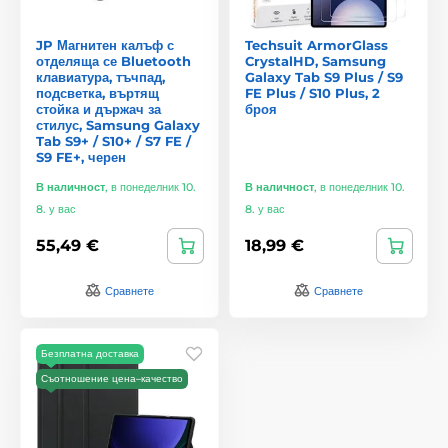
JP Магнитен калъф с
Techsuit ArmorGlass
отделяща се Bluetooth
CrystalHD, Samsung
клавиатура, тъчпад,
Galaxy Tab S9 Plus / S9
подсветка, въртящ
FE Plus / S10 Plus, 2
стойка и държач за
броя
стилус, Samsung Galaxy
Tab S9+ / S10+ / S7 FE /
S9 FE+, черен
В наличност
,
в понеделник 10.
В наличност
,
в понеделник 10.
8. у вас
8. у вас
55,49 €
18,99 €
Сравнете
Сравнете
Безплатна доставка
Съотношение цена–качество