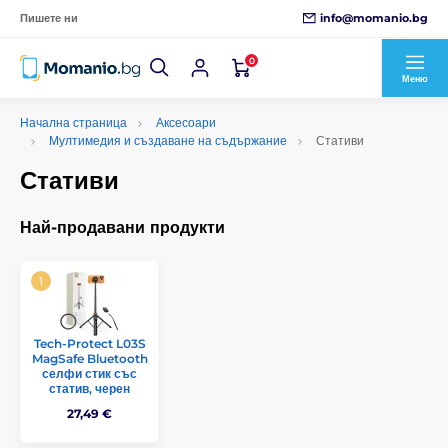
info@momanio.bg
Пишете ни
0
Меню
Начална страница
Аксесоари
Мултимедия и създаване на съдържание
Стативи
Стативи
Най-продавани продукти
Tech-Protect L03S
MagSafe Bluetooth
селфи стик със
статив, черен
27,49 €