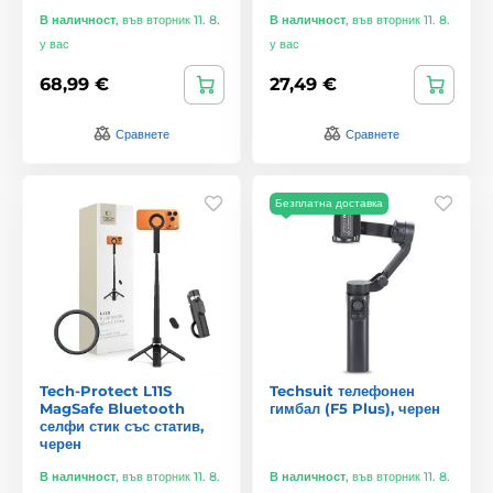
В наличност
,
във вторник 11. 8.
В наличност
,
във вторник 11. 8.
у вас
у вас
68,99 €
27,49 €
Сравнете
Сравнете
Безплатна доставка
Tech-Protect L11S
Techsuit телефонен
MagSafe Bluetooth
гимбал (F5 Plus), черен
селфи стик със статив,
черен
В наличност
,
във вторник 11. 8.
В наличност
,
във вторник 11. 8.