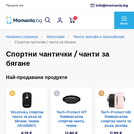
info@momanio.bg
Пишете ни
0
Меню
Начална страница
Аксесоари
Чанти, калъфи и органайзери
Спортни чантички / чанти за бягане
Спортни чантички / чанти за
бягане
Най-продавани продукти
Wozinsky спортна
Tech-Protect M7
Tech-Protect M6
чанта за ръка за
Универсална
Универсална
бягане, черна
спортна чанта,
спортна чанта за
(WABBK1)
черна
ръка, розова
6,19 €
12,80 €
11,99 €