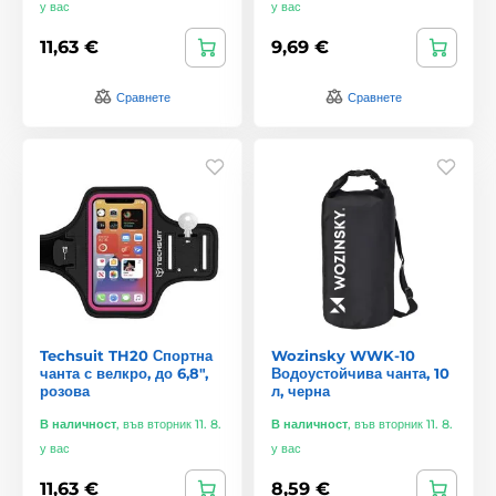
у вас
у вас
11,63 €
9,69 €
Сравнете
Сравнете
Techsuit TH20 Спортна
Wozinsky WWK-10
чанта с велкро, до 6,8",
Водоустойчива чанта, 10
розова
л, черна
В наличност
,
във вторник 11. 8.
В наличност
,
във вторник 11. 8.
у вас
у вас
11,63 €
8,59 €