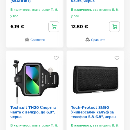
(WABBK1)
чанта, черна
В наличност
,
във вторник 11. 8.
В наличност
,
във вторник 11. 8.
у вас
у вас
6,19 €
12,80 €
Сравнете
Сравнете
Techsuit TH20 Спортна
Tech-Protect SM90
чанта с велкро, до 6,8",
Универсален калъф за
черна
телефон 5.8-6.8", черен
В наличност
,
във вторник 11. 8.
В наличност
,
във вторник 11. 8.