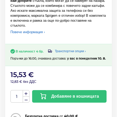
най-добрите
стъкла, които могат да се намерят на пазара.
Стъклото може да се комбинира с повечето задни калъфи.
Ако искате максимална защита за телефона си без
компромиси, марката Spigen е отличен избор! В комплекта
е включена и рамка за още по-добро поставяне на
стъклото.
Повече информация ›
Транспортни опции ›
В наличност 4 бр.
Поръчки до 16:00, очаквана доставка:
у вас в понеделник 10. 8.
15,53 €
12,83 € без ДДС
Добавяне в кошницата
Безплатна доставка
от
40,00 €