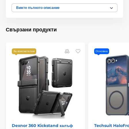
пръсти или други замърсявания.
Вижте пълното описание
Свързани продукти
За взискателни
Основна
Продуктът е класифициран в категории
Dexnor 360 Kickstand калъф
Techsuit HaloFro