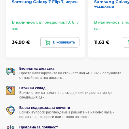
Закалени стъкла за Samsung Galaxy Z Flip 8
Samsung Galaxy Z Flip 7, черен
Samsung Galaxy 
тъмносин
Z Flip 7
В наличност
,
в понеделник 10. 8. у
В наличност
,
в п
вас
вас
34,90 €
11,63 €
В кошницата
Безплатна доставка
Просто напазарувайте на стойност над 40 EUR и получавате
от нас безплатна доставка.
Стоки на склад
Всички стоки са налични на склад и ние ги доставяме до
следващия ден.
Бърза поддръжка за клиенти
Всички въпроси разглеждаме в рамките на няколко часа -
оплаквания, въпроси или замяна на стока.
Програма за лоялност