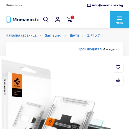
info@momanio.bg
Пишете ни
0
Меню
Начална страница
Samsung
Други
Z Flip 7
Производител