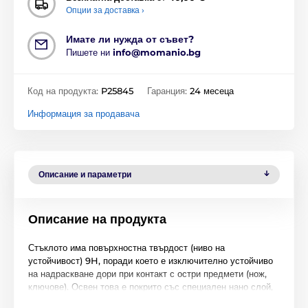
Опции за доставка ›
Имате ли нужда от съвет?
Пишете ни
info@momanio.bg
Код на продукта:
P25845
Гаранция:
24 месеца
Информация за продавача
Описание и параметри
Описание на продукта
Стъклото има повърхностна твърдост (ниво на
устойчивост) 9H, поради което е изключително устойчиво
на надраскване дори при контакт с остри предмети (нож,
ключове). Освен това е покрито със специален нано слой,
който защитава екрана от оставяне на отпечатъци от