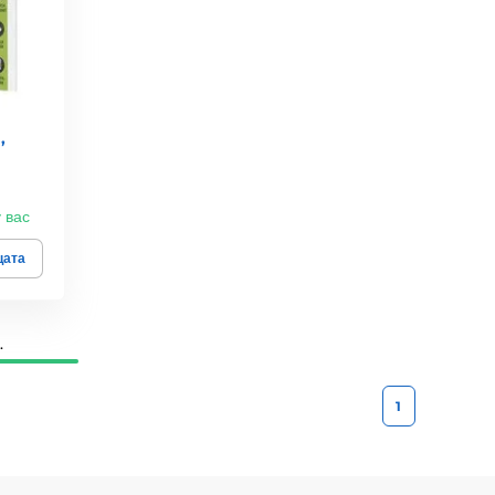
,
у вас
цата
.
1