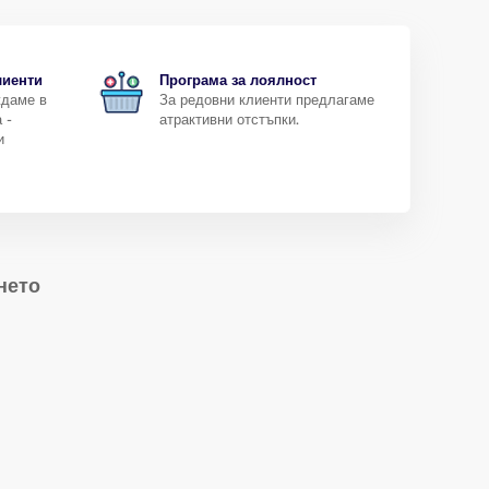
лиенти
Програма за лоялност
ждаме в
За редовни клиенти предлагаме
 -
атрактивни отстъпки.
и
нето