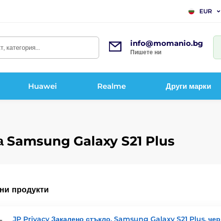
EUR
info@momanio.bg
, категория...
Пишете ни
Huawei
Realme
Други марки
а Samsung Galaxy S21 Plus
ни продукти
JP Privacy Закалено стъкло, Samsung Galaxy S21 Plus, че