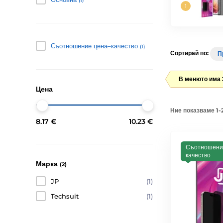
(1)
Съотношение цена–качество
(1)
Сортирай по:
П
В менюто има 
Цена
Ние показваме 1-2
8.17 €
10.23 €
Съотношени
качество
Марка
(2)
JP
(1)
Techsuit
(1)