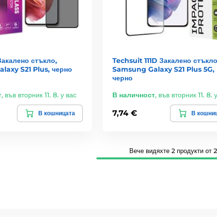
Закалено стъкло,
Techsuit 111D Закалено стъкло
laxy S21 Plus, черно
Samsung Galaxy S21 Plus 5G,
черно
т
,
във вторник 11. 8. у вас
В наличност
,
във вторник 11. 8. 
7,74 €
В кошницата
В кошни
Вече видяхте 2 продукти от 2