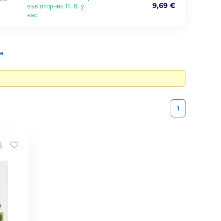
9,69 €
във вторник 11. 8. у
вас
те
1