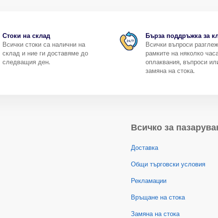
Стоки на склад
Бърза поддръжка за к
Всички стоки са налични на
Всички въпроси разгле
склад и ние ги доставяме до
рамките на няколко часа
следващия ден.
оплаквания, въпроси ил
замяна на стока.
Всичко за пазарува
Доставка
Общи търговски условия
Рекламации
Връщане на стока
Замяна на стока