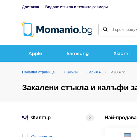
Доставка
Видове стъкла и техните размери
Търси продукт
Apple
Samsung
Xiaomi
Начална страница
Huawei
Серия P
P20 Pro
Закалени стъкла и калъфи з
Филтър
Най-продава
2
Основна