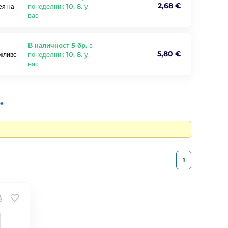
2,68 €
понеделник 10. 8. у
ея на
вас
В наличност 5 бр.
в
5,80 €
понеделник 10. 8. у
ъжливо
вас
те
1