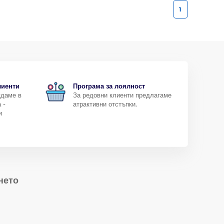
1
лиенти
Програма за лоялност
ждаме в
За редовни клиенти предлагаме
 -
атрактивни отстъпки.
и
нето