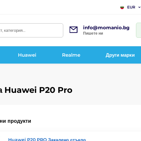
EUR
info@momanio.bg
, категория...
Пишете ни
Huawei
Realme
Други марки
а Huawei P20 Pro
ни продукти
Huawei P20 PRO Закалено стъкло