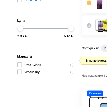
(2)
Цена
2.83 €
6.12 €
Сортирай по:
П
Марка
(2)
В менюто има 
Pro+ Glass
(1)
Wozinsky
(1)
Ние показваме 1-2
Основна