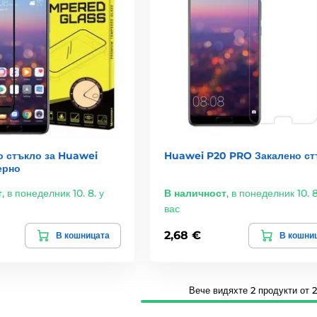
о стъкло за Huawei
Huawei P20 PRO Закалено ст
ерно
т
,
в понеделник 10. 8. у
В наличност
,
в понеделник 10. 8
вас
2,68 €
В кошницата
В кошни
Вече видяхте 2 продукти от 2