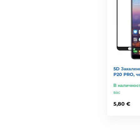
5D Закален
P20 PRO, ч
В наличнос
вас
5,80 €