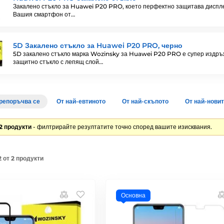
Закалено стъкло за Huawei P20 PRO, което перфектно защитава диспл
Вашия смартфон от…
5D Закалено стъкло за Huawei P20 PRO, черно
5D закалено стъкло марка Wozinsky за Huawei P20 PRO е супер издр
защитно стъкло с лепящ слой…
репоръчва се
От най-евтиното
От най-скъпото
От най-нови
2 продукти
- филтрирайте резултатите точно според вашите изисквания.
 от 2 продукти
Основна