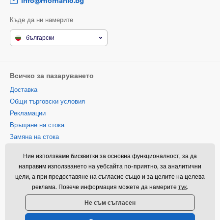
info@momanio.bg
Къде да ни намерите
български
Всичко за пазаруването
Доставка
Общи търговски условия
Рекламации
Връщане на стока
Замяна на стока
Политика за използване на
Ние използваме бисквитки за основна функционалност, за да
бисквитки
направим използването на уебсайта по-приятно, за аналитични
Информация за контакт
цели, а при предоставяне на съгласие също и за целите на целева
Информация за обработването
реклама. Повече информация можете да намерите
тук
.
на лични данни
Не съм съгласен