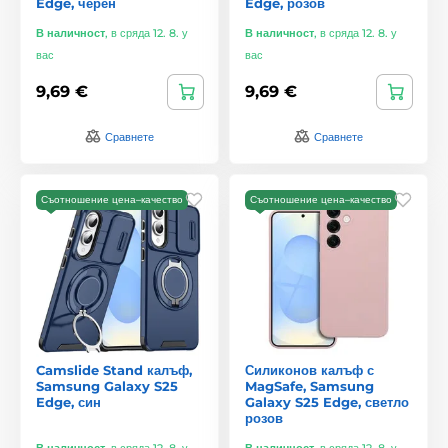
Edge, черен
Edge, розов
В наличност
,
в сряда 12. 8. у
В наличност
,
в сряда 12. 8. у
вас
вас
9,69 €
9,69 €
Сравнете
Сравнете
Съотношение цена–качество
Съотношение цена–качество
Camslide Stand калъф,
Силиконов калъф с
Samsung Galaxy S25
MagSafe, Samsung
Edge, син
Galaxy S25 Edge, светло
розов
В наличност
,
в сряда 12. 8. у
В наличност
,
в сряда 12. 8. у