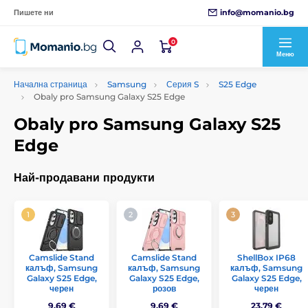
info@momanio.bg
Пишете ни
0
Меню
Начална страница
Samsung
Серия S
S25 Edge
Obaly pro Samsung Galaxy S25 Edge
Obaly pro Samsung Galaxy S25
Edge
Най-продавани продукти
Camslide Stand
Camslide Stand
ShellBox IP68
калъф, Samsung
калъф, Samsung
калъф, Samsung
Galaxy S25 Edge,
Galaxy S25 Edge,
Galaxy S25 Edge,
черен
розов
черен
9,69 €
9,69 €
23,79 €