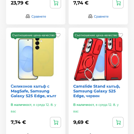
23,79 €
7,74 €
Сравнете
Сравнете
Съотношение цена–качество
Съотношение цена–качество
Силиконов калъф с
Camslide Stand калъф,
MagSafe, Samsung
Samsung Galaxy S25
Galaxy S25 Edge, жълт
Edge, червен
В наличност
,
в сряда 12. 8. у
В наличност
,
в сряда 12. 8. у
вас
вас
7,74 €
9,69 €