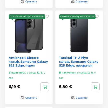
Сравнете
Сравнете
Съотношение цена–качество
Съотношение цена–качество
Antishock Electro
Tactical TPU Plyo
калъф, Samsung Galaxy
калъф, Samsung Galaxy
S25 Edge, черен
S25 Edge, прозрачен
В наличност
,
в сряда 12. 8. у
В наличност
,
в сряда 12. 8. у
вас
вас
6,19 €
5,80 €
Сравнете
Сравнете