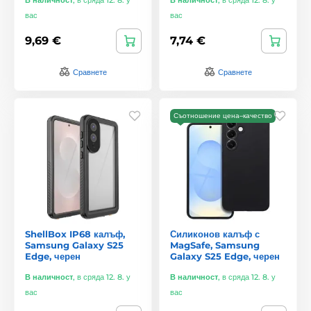
вас
вас
9,69 €
7,74 €
Сравнете
Сравнете
Съотношение цена–качество
ShellBox IP68 калъф,
Силиконов калъф с
Samsung Galaxy S25
MagSafe, Samsung
Edge, черен
Galaxy S25 Edge, черен
В наличност
,
в сряда 12. 8. у
В наличност
,
в сряда 12. 8. у
вас
вас