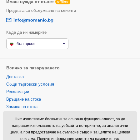
Имаш нужда от съвет
offline
Предлага се обслужване на клиенти
info@momanio.bg
Къде да ни намерите
български
Всичко за пазаруването
Доставка
Общи търговски условия
Рекламации
Връщане на стока
Замяна на стока
Политика за използване на
Ние използваме бисквитки за основна функционалност, за да
бисквитки
направим използването на уебсайта по-приятно, за аналитични
Информация за контакт
цели, а при предоставяне на съгласие също и за целите на целева
Информация за обработването
реклама. Повече информация можете да намерите
тук
.