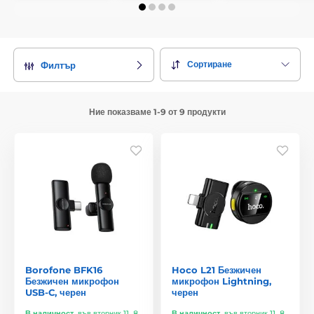
Сортиране
Филтър
Ние показваме 1-9 от 9 продукти
Borofone BFK16
Hoco L21 Безжичен
Безжичен микрофон
микрофон Lightning,
USB-C, черен
черен
В наличност
,
във вторник 11. 8.
В наличност
,
във вторник 11. 8.