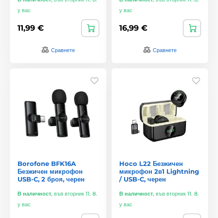
у вас
у вас
11,99 €
16,99 €
Сравнете
Сравнете
Borofone BFK16A
Hoco L22 Безжичен
Безжичен микрофон
микрофон 2в1 Lightning
USB-C, 2 броя, черен
/ USB-C, черен
В наличност
,
във вторник 11. 8.
В наличност
,
във вторник 11. 8.
у вас
у вас