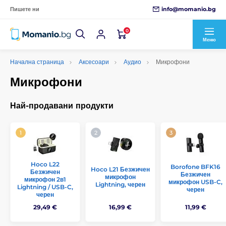
info@momanio.bg
Пишете ни
0
Меню
Начална страница
Аксесоари
Аудио
Микрофони
Микрофони
Най-продавани продукти
Hoco L22
Borofone BFK16
Hoco L21 Безжичен
Безжичен
Безжичен
микрофон
микрофон 2в1
микрофон USB-C,
Lightning, черен
Lightning / USB-C,
черен
черен
29,49 €
16,99 €
11,99 €