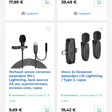
17,99 €
29,49 €
Сравнете
Сравнете
Techsuit жичен петличен
Hoco 2x Безжичен
микрофон WL1,
микрофон L15 Lightning
Lightning, Jack женски
/ Type C, черен
3,5 мм, шумопотискане,
метален клип, черен
В наличност
,
във вторник 11. 8.
В наличност
,
във вторник 11. 8.
у вас
у вас
9,69 €
19,42 €