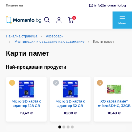
info@momanio.bg
Пишете ни
0
Меню
Начална страница
Аксесоари
Мултимедия и създаване на съдържание
Карти памет
Карти памет
Най-продавани продукти
Micro SD карта с
Micro SD карта с
XO карта памет
адаптер 128 GB
адаптер 32 GB
microSDHC, 32GB
19,42 €
10,08 €
10,49 €