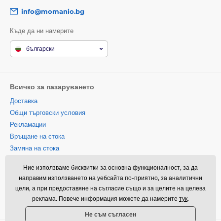
info@momanio.bg
Къде да ни намерите
български
Всичко за пазаруването
Доставка
Общи търговски условия
Рекламации
Връщане на стока
Замяна на стока
Политика за използване на
Ние използваме бисквитки за основна функционалност, за да
бисквитки
направим използването на уебсайта по-приятно, за аналитични
Информация за контакт
цели, а при предоставяне на съгласие също и за целите на целева
Информация за обработването
реклама. Повече информация можете да намерите
тук
.
на лични данни
Не съм съгласен