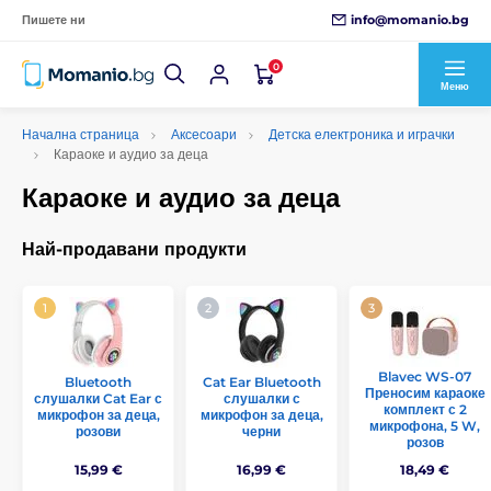
info@momanio.bg
Пишете ни
0
Меню
Начална страница
Аксесоари
Детска електроника и играчки
Караоке и аудио за деца
Караоке и аудио за деца
Най-продавани продукти
Blavec WS-07
Bluetooth
Cat Ear Bluetooth
Преносим караоке
слушалки Cat Ear с
слушалки с
комплект с 2
микрофон за деца,
микрофон за деца,
микрофона, 5 W,
розови
черни
розов
15,99 €
16,99 €
18,49 €