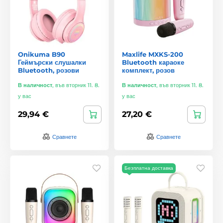
Onikuma B90
Maxlife MXKS-200
Геймърски слушалки
Bluetooth караоке
Bluetooth, розови
комплект, розов
В наличност
,
във вторник 11. 8.
В наличност
,
във вторник 11. 8.
у вас
у вас
29,94 €
27,20 €
Сравнете
Сравнете
Безплатна доставка