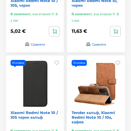
Xiaomi Redmi Note 10 /
Xiaomi Redmi Note 10,
10S, черен
черен
В наличност
,
във вторник 11. 8.
В наличност
,
във вторник 11. 8.
у вас
у вас
5,02 €
11,63 €
Сравнете
Сравнете
Основна
Основна
Xiaomi Redmi Note 10 /
Tender калъф, Xiaomi
10S черен калъф
Redmi Note 10 / 10s,
кафяв
В наличност
,
във вторник 11. 8.
В наличност
,
във вторник 11. 8.