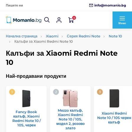
info@momanio.bg
Пишете ни
0
Меню
Начална страница
Xiaomi
Серия Redmi Note
Note 10
Калъфи за Xiaomi Redmi Note 10
Калъфи за Xiaomi Redmi Note
10
Най-продавани продукти
Mezzo калъф,
Fancy Book
Xiaomi Redmi
Xiaomi Redmi
калъф, Xiaomi
Note 10 / 10S черен
Note 10 / 10S,
Redmi Note 10 /
калъф
модел 2, розово
10S, черен
злато