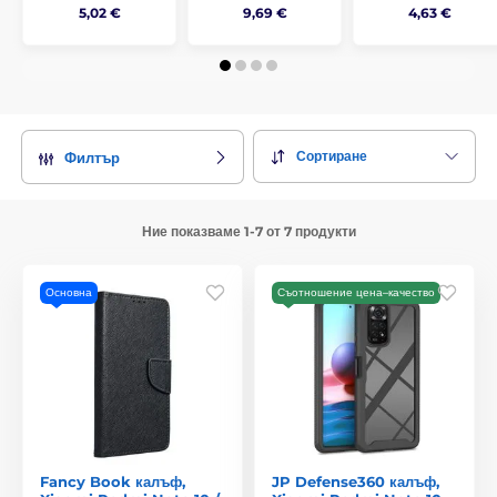
5,02 €
9,69 €
4,63 €
Сортиране
Филтър
Ние показваме 1-7 от 7 продукти
Основна
Съотношение цена–качество
Fancy Book калъф,
JP Defense360 калъф,