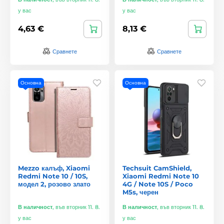
у вас
у вас
4,63 €
8,13 €
Сравнете
Сравнете
Основна
Основна
Mezzo калъф, Xiaomi
Techsuit CamShield,
Redmi Note 10 / 10S,
Xiaomi Redmi Note 10
модел 2, розово злато
4G / Note 10S / Poco
M5s, черен
В наличност
,
във вторник 11. 8.
В наличност
,
във вторник 11. 8.
у вас
у вас