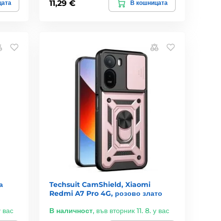
11,29 €
цата
В кошницата
а
Techsuit CamShield, Xiaomi
Redmi A7 Pro 4G, розово злато
у вас
В наличност
,
във вторник 11. 8. у вас