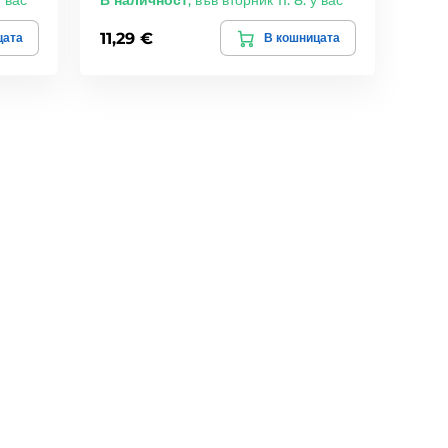
у вас
В наличност
,
във вторник 11. 8. у вас
11,29 €
цата
В кошницата