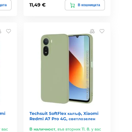
11,49 €
цата
В кошницата
omi
Techsuit SoftFlex калъф, Xiaomi
Redmi A7 Pro 4G, светлозелен
у вас
В наличност
,
във вторник 11. 8. у вас