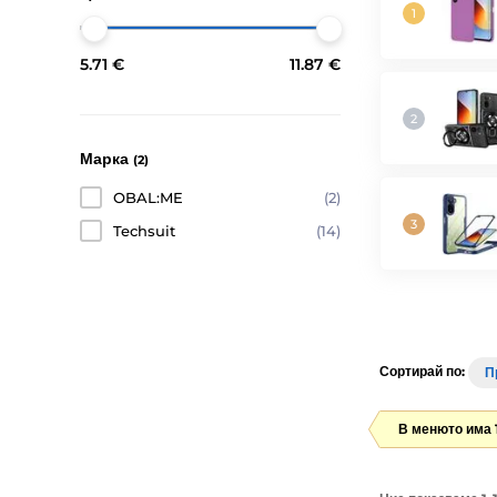
5.71 €
11.87 €
Марка
(2)
OBAL:ME
(2)
Techsuit
(14)
Сортирай по:
П
В менюто има 