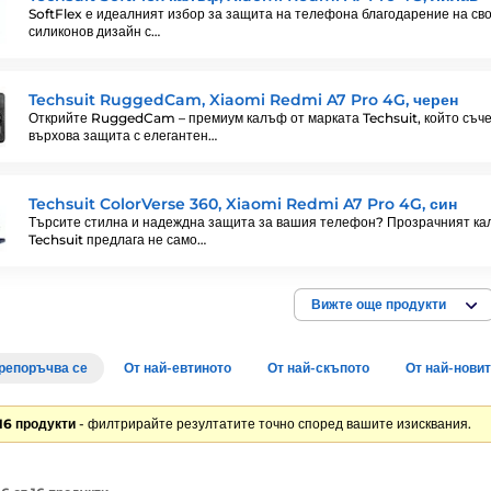
SoftFlex е идеалният избор за защита на телефона благодарение на св
силиконов дизайн с…
Techsuit RuggedCam, Xiaomi Redmi A7 Pro 4G, черен
Открийте RuggedCam – премиум калъф от марката Techsuit, който съч
върхова защита с елегантен…
Techsuit ColorVerse 360, Xiaomi Redmi A7 Pro 4G, син
Търсите стилна и надеждна защита за вашия телефон? Прозрачният к
Techsuit предлага не само…
Вижте още продукти
репоръчва се
От най-евтиното
От най-скъпото
От най-нови
16 продукти
- филтрирайте резултатите точно според вашите изисквания.