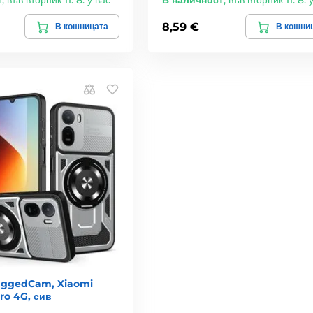
т
,
във вторник 11. 8. у вас
В наличност
,
във вторник 11. 8. 
8,59 €
В кошницата
В кошни
uggedCam, Xiaomi
ro 4G, сив