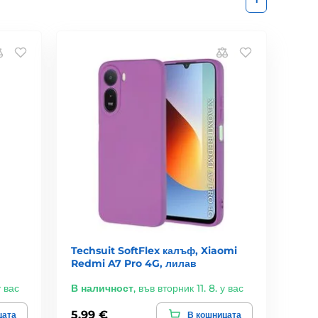
Techsuit SoftFlex калъф, Xiaomi
Redmi A7 Pro 4G, лилав
у вас
В наличност
,
във вторник 11. 8. у вас
5,99 €
цата
В кошницата