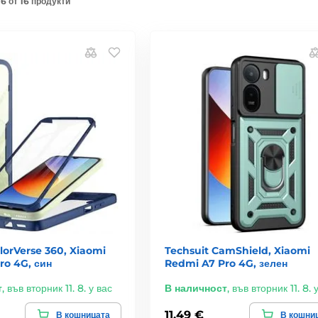
6 от 16 продукти
lorVerse 360, Xiaomi
Techsuit CamShield, Xiaomi
ro 4G, син
Redmi A7 Pro 4G, зелен
т
,
във вторник 11. 8. у вас
В наличност
,
във вторник 11. 8. 
11,49 €
В кошницата
В кошни