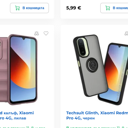
5,99 €
В кошницата
В кошни
ld калъф, Xiaomi
Techsuit Glinth, Xiaomi Redm
ro 4G, лилав
Pro 4G, черен