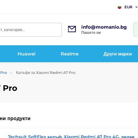
EUR
info@momanio.bg
, категория...
Пишете ни
Huawei
Realme
Други марки
 Pro
Калъфи за Xiaomi Redmi A7 Pro
 Pro
ни продукти
Techsuit SoftFlex калъф, Xiaomi Redmi A7 Pro 4G, лилав