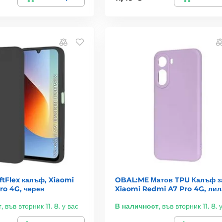
ftFlex калъф, Xiaomi
OBAL:ME Матов TPU Калъф з
ro 4G, черен
Xiaomi Redmi A7 Pro 4G, лил
т
,
във вторник 11. 8. у вас
В наличност
,
във вторник 11. 8. 