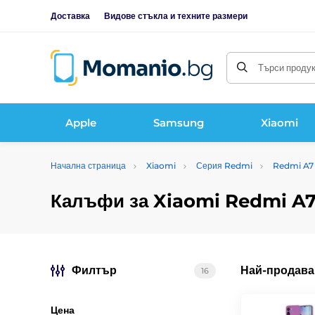
Доставка
Видове стъкла и техните размери
Търси продукт
Apple
Samsung
Xiaomi
Начална страница
Xiaomi
Серия Redmi
Redmi A7
Калъфи за Xiaomi Redmi A7
Филтър
Най-продава
16
Цена