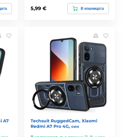
5,99 €
цата
В кошницата
i A7
Techsuit RuggedCam, Xiaomi
Redmi A7 Pro 4G, син