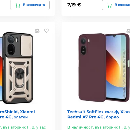
7,19 €
В кошницата
В кошни
amShield, Xiaomi
Techsuit SoftFlex калъф, Xia
ro 4G, златен
Redmi A7 Pro 4G, бордо
т
,
във вторник 11. 8. у вас
В наличност
,
във вторник 11. 8. 