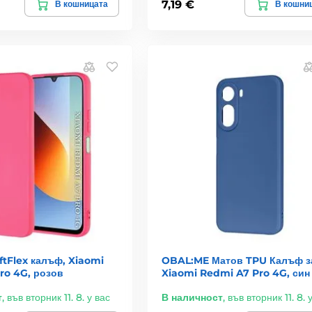
7,19 €
В кошницата
В кошни
ftFlex калъф, Xiaomi
OBAL:ME Матов TPU Калъф з
ro 4G, розов
Xiaomi Redmi A7 Pro 4G, син
т
,
във вторник 11. 8. у вас
В наличност
,
във вторник 11. 8. 